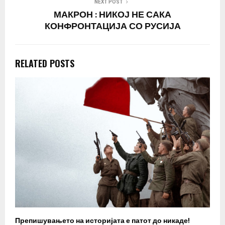
NEXT POST
МАКРОН : НИКОЈ НЕ САКА
КОНФРОНТАЦИЈА СО РУСИЈА
RELATED POSTS
Препишувањето на историјата е патот до никаде!
З