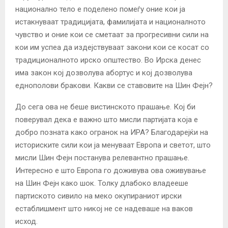
национално тело е поделено помеѓу оние кои ја
истакнуваат традицијата, фамилијата и националното
чувство и оние кои се сметаат за прогресивни сили на
кои им успеа да издејствуваат закони кои се косат со
традиционалното ирско општество. Во Ирска денес
има закон кој дозволува абортус и кој дозволува
еднополови бракови. Какви се ставовите на Шин Фејн?
До сега ова не беше вистинското прашање. Кој би
поверувал дека е важно што мисли партијата која е
добро позната како огранок на ИРА? Благодарејќи на
историските сили кои ја менуваат Европа и светот, што
мисли Шин Фејн постанува релевантно прашање.
Интересно е што Европа го доживува ова оживување
на Шин Фејн како шок. Толку длабоко владееше
партиското сивило на меко окупираниот ирски
естаблишмент што никој не се надеваше на ваков
исход.