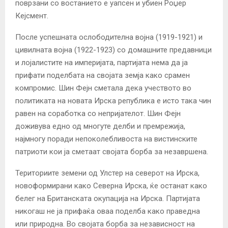
поврзани со востанието е уапсен и убиен Роџер
Кејсмент.
После успешната ослободителна војна (1919-1921) и
цивилната војна (1922-1923) со домашните предавници
и лојалистите на империјата, партијата нема да ја
прифати поделбата на својата земја како срамен
компромис. Шин Фејн сметала дека учеството во
политиката на новата Ирска република е исто така чин
равен на соработка со непријателот. Шин Фејн
доживува едно од многуте делби и премрежија,
најмногу поради непоколебливоста на вистинските
патриоти кои ја сметаат својата борба за незавршена.
Териториите земени од Улстер на северот на Ирска,
новоформирани како Северна Ирска, ќе останат како
белег на Британската окупација на Ирска. Партијата
никогаш не ја прифаќа оваа поделба како праведна
или природна. Во својата борба за независност на