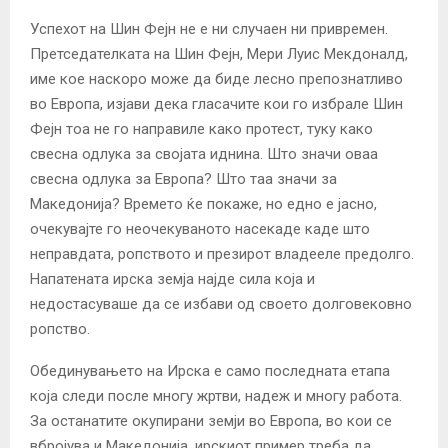
Успехот на Шин Фејн не е ни случаен ни привремен.
Претседателката на Шин Фејн, Мери Луис Мекдоналд,
име кое наскоро може да биде лесно препознатливо
во Европа, изјави дека гласачите кои го избрале Шин
Фејн тоа не го направиле како протест, туку како
свесна одлука за својата иднина. Што значи оваа
свесна одлука за Европа? Што таа значи за
Македонија? Времето ќе покаже, но едно е јасно,
очекувајте го неочекуваното насекаде каде што
неправдата, ропството и презирот владееле предолго.
Напатената ирска земја најде сила која и
недостасуваше да се избави од своето долговековно
ропство.
Обединувањето на Ирска е само последната етапа
која следи после многу жртви, надеж и многу работа.
За останатите окупирани земји во Европа, во кои се
вбројува и Македонија, ирскиот пример треба да