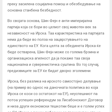
преку засилена социјална помош и обезбедување на
основна станбена безбедност.
Во својата основа, Шин Фејн е анти-империјална
партија која се бори во целиот свој животен век за
независност на Ирска. Таа карактеристика на партијата
нема да биде во полза на зацврстувањето на
единството на ЕУ. Кога целта за обединета Ирска ќе
биде остварена, Шин Фејн може со голема брзина и
организациска агилност да ја покаже таа своја
национална и суверенистичка суштина. Во тој случај,
предизвиците за ЕУ ќе бидат двојно зголемени.
Ирска, без разлика на ирското самостојно делување
(на пример во однос на даночната политика во која
Ирска се коси со остатокот на ЕУ), неуспешниот па
потоа успешен референдум за Лисабонскиот Договор
и низа други економски тешкотии беше и е голем успех