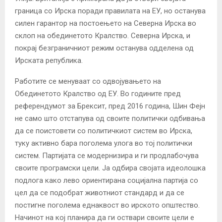
граница со Ирска поради правилата на ЕУ, но останува
силен гарантор на постоењето на Северна Ирска во
склоп на обединетото Кралство. Северна Ирска, и
покрај безграничниот режим останува одделена од
Ирската република.
Работите се менуваат со одвојувањето на
Обединетото Кралство од ЕУ. Во годините пред
референдумот за Брексит, пред 2016 година, Шин Фејн
не само што отстапува од своите политички одбивања
да се поистовети со политичкиот систем во Ирска,
туку активно бара поголема улога во тој политички
систем. Партијата се модернизира и ги продлабочува
своите програмски цели. Ја одбира својата идеолошка
подлога како лево ориентирана социјална партија со
цел да се подобрат животниот стандард и да се
постигне поголема еднаквост во ирското општество.
Начинот на кој планира да ги оствари своите цели е