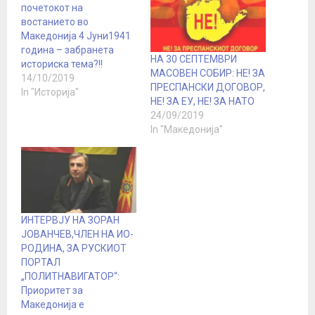
почетокот на
востанието во
Македонија 4 Јуни1941
година – забранета
НА 30 СЕПТЕМВРИ
историска тема?!!
МАСОВЕН СОБИР: НЕ! ЗА
14/10/2019
ПРЕСПАНСКИ ДОГОВОР,
In "Историја"
НЕ! ЗА ЕУ, НЕ! ЗА НАТО
24/09/2019
In "Македонија"
ИНТЕРВЈУ НА ЗОРАН
ЈОВАНЧЕВ,ЧЛЕН НА ИО-
РОДИНА, ЗА РУСКИОТ
ПОРТАЛ
„ПОЛИТНАВИГАТОР“:
Приоритет за
Македонија е