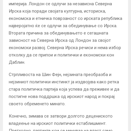
империја. Лондон се одлучи за независна Северна
Ирска која поради својата културна, историска,
економска и етничка поврзаност со ирската република
најверојатно ќе се одлучи за обединување со Ирска.
Втората причина за обединувањето е сегашната
зависност на Северна Ирска од Лондон за својот
економски развој. Северна Ирска речиси и нема избор
отколку да се припои и политички и економски кон
Даблин.
Стрпливоста на Шин Фејн, нејзината преобразба и
нејзиниот политички инстинкт ја издвојува како ретка
стара политичка партија која успева да преживее и да
постигне нова поддршка од ирскиот народ и покрај
своето обременето минато.
Конечно, зимава се затвори долгото децениското
владеење на ирскиот политички естаблишмент.
Претходно, партиите кои се менуваа на власт само