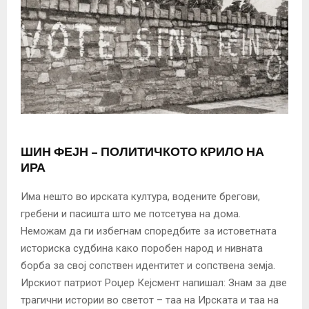
ШИН ФЕЈН – ПОЛИТИЧКОТО КРИЛО НА
ИРА
Има нешто во ирската култура, водените брегови,
гребени и пасишта што ме потсетува на дома.
Неможам да ги избегнам споредбите за истоветната
историска судбина како поробен народ и нивната
борба за свој сопствен идентитет и сопствена земја.
Ирскиот патриот Роџер Кејсмент напишал: Знам за две
трагични истории во светот – таа на Ирската и таа на