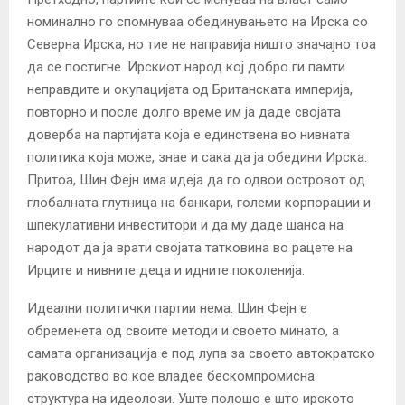
номинално го спомнуваа обединувањето на Ирска со
Северна Ирска, но тие не направија ништо значајно тоа
да се постигне. Ирскиот народ кој добро ги памти
неправдите и окупацијата од Британската империја,
повторно и после долго време им ја даде својата
доверба на партијата која е единствена во нивната
политика која може, знае и сака да ја обедини Ирска.
Притоа, Шин Фејн има идеја да го одвои островот од
глобалната глутница на банкари, големи корпорации и
шпекулативни инвеститори и да му даде шанса на
народот да ја врати својата татковина во рацете на
Ирците и нивните деца и идните поколенија.
Идеални политички партии нема. Шин Фејн е
обременета од своите методи и своето минато, а
самата организација е под лупа за своето автократско
раководство во кое владее бескомпромисна
структура на идеолози. Уште полошо е што ирското