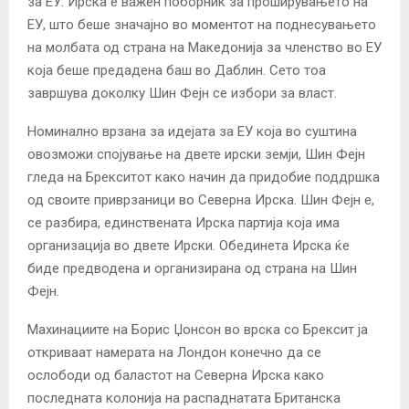
за ЕУ. Ирска е важен поборник за проширувањето на
ЕУ, што беше значајно во моментот на поднесувањето
на молбата од страна на Македонија за членство во ЕУ
која беше предадена баш во Даблин. Сето тоа
завршува доколку Шин Фејн се избори за власт.
Номинално врзана за идејата за ЕУ која во суштина
овозможи спојување на двете ирски земји, Шин Фејн
гледа на Брекситот како начин да придобие поддршка
од своите приврзаници во Северна Ирска. Шин Фејн е,
се разбира, единствената Ирска партија која има
организација во двете Ирски. Обединета Ирска ќе
биде предводена и организирана од страна на Шин
Фејн.
Махинациите на Борис Џонсон во врска со Брексит ја
откриваат намерата на Лондон конечно да се
ослободи од баластот на Северна Ирска како
последната колонија на распаднатата Британска