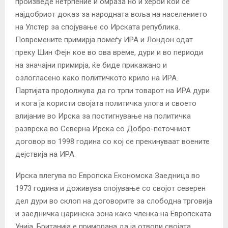
произведе нетрпение и омраза но и херои кои се
најдобриот доказ за народната воља на населението
на Улстер за спојување со Ирската република.
Повремените примирја помеѓу ИРА и Лондон одат
преку Шин Фејн кое во ова време, дури и во периоди
на значајни примирја, ќе биде прикажано и
озлогласено како политичкото крило на ИРА.
Партијата продолжува да го трпи товарот на ИРА дури
и кога ја користи својата политичка улога и своето
влијание во Ирска за постигнување на политичка
разврска во Северна Ирска со Добро-петочниот
договор во 1998 година со кој се прекинуваат воените
дејствија на ИРА.
Ирска влегува во Европска Економска Заедница во
1973 година и доживува спојување со својот северен
дел дури во склоп на договорите за слободна трговија
и заедничка царинска зона како членка на Европската
Унија. Британија е приморана да ја отвори својата