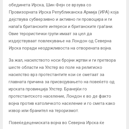
обединета Ирска, Шин Фејн се врзува со
Провизорната Ирска Републиканска Армија (ИРА) која
дејствува субверзивно и активно ги провоцира и ги
напаѓа британските интереси и британските граѓани.
Овие терористички групи имаат за цел да
издејствуваат повлекување на Лондон од Северна
Ирска поради неодржливоста на отворената војна.
За жал, насилството носи бројни жртви и ги претвора
шесте области на Улстер во поле на религиско
насилство врз протестантите кои се сметаат за
главната причина за присвојувањето на повеќето од
ирската провинција Улстер. Бранејќи го
протестантското население, Лондон е во де факто
војна против католичкото население и го смета како
извор или бранител на тероризмот.
Повеќедецениската војна во Северна Ирска ќе