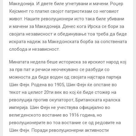
Македонија. И двете биле угнетувани и мачени. Роџер
Кејсмент го платил својот патриотизам со неговиот
живот. Нашите револуционери исто така биле убивани
и мачени за Македонија. Денес кога Ирска се бори за
својата независност и обединување тоа треба да биде
искрата надеж за Македонската борба за сопствената
слобода и независност.
Минатата недела беше историска за ирскиот народ кој
за прв пат и речиси неочекувано се разбуди со
можноста да биде воден од својата најстара партија
Шин Фејн. Родена во 1905, Шин Фејн ќе опстане во
текот на целиот 20ти век во кој ќе биде стожер на
револуција против окупаторот, Британската кралска
империја. Шин Фејн не учествува официјално во
велигденското востание во 1916 година, но
револуционерите во тоа востание се од редовите на
Шин Фејн. Поради револуционерни активности