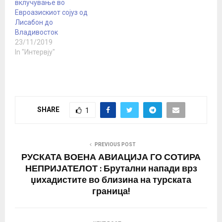
вклучување во
Евроазискиот сојуз од
Лисабон до
Владивосток
23/11/2019
In "Интервју"
SHARE
1
PREVIOUS POST
РУСКАТА ВОЕНА АВИАЦИЈА ГО СОТИРА
НЕПРИЈАТЕЛОТ : Брутални напади врз
џихадистите во близина на турската
граница!