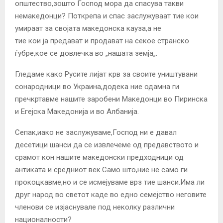
општество,зошто Господ мора да спасува такви
немакедонци? Поткрепа и спас заслужуваат тие кои
умираат за својата македонска кауза,а не
тие кои ја предават и продават на секое странско
ѓубре,кое се довлечка во „нашата земја„.
Гледаме како Русите лијат крв за своите уништувани
сонародници во Украина,додека ние одамна ги
пречкртавме нашите заробени Македонци во Пиринска
и Егејска Македонија и во Албанија.
Сепак,иако не заслужуваме,Господ ни е давал
десетици шанси да се извлечеме од предавството и
срамот кон нашите македонски предходници од
антиката и средниот век.Само што,ние не само ги
прокоцкавме,но и се исмејуваме врз тие шанси.Има ли
друг народ во светот каде во едно семејство неговите
членови се изјаснувале под неколку различни
националности?