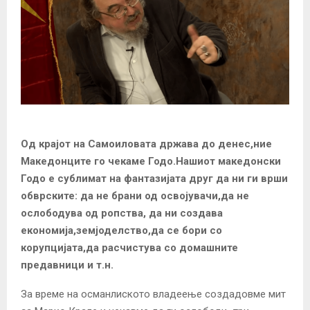
Од крајот на Самоиловата држава до денес,ние
Македонците го чекаме Годо.Нашиот македонски
Годо е сублимат на фантазијата друг да ни ги врши
обврските: да не брани од освојувачи,да не
ослободува од ропства, да ни создава
економија,земјоделство,да се бори со
корупцијата,да расчистува со домашните
предавници и т.н.
За време на османлиското владеење создадовме мит