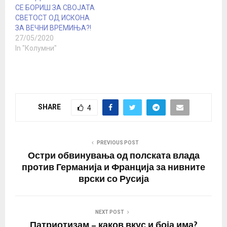
СЕ БОРИШ ЗА СВОЈАТА
СВЕТОСТ ОД ИСКОНА
ЗА ВЕЧНИ ВРЕМИЊА?!
27/05/2020
In "Колумни"
SHARE
4
PREVIOUS POST
Остри обвинувања од полската влада
против Германија и Франција за нивните
врски со Русија
NEXT POST
Патриотизам – каков вкус и боја има?