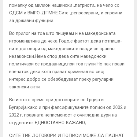
помалку од милион нашински „патриоти„ на чело со
СДСМ и ВМРО-ДПМНЕ.Сите „репресирани„ и спремни
за државни функции.
Во прилог на тоа што пишувам и на македонската
итроманштина да чека Годо,е фактот дека потпиша-
ните договори од македонските влади се правно
незаконски.Нема спор дека сите македонски
политичари се предавници,при тоа глупи.Но пак прави
впечаток дека кога прават криминал во свој
интерес,добро се обезбедуваат преку регуларни
законски акти.
Во истото време при договорите со Грција и
Бугарија,како и при фалсификуваните пописи од 2002 и
2022 г. правната неписменост е очигледна дури на
студентите .ЕДНОСТАВНО КАЖАНО,
СИТЕ ТИЕ ДОГОВОРИ И ПОПИСИ МОЖЕ ДА ПАДНАТ