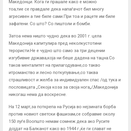
Македонци. Кога ги прашале како е можно
тоа,тие се правдале дека напаѓачот бил многу
агресивен а тие биле сами.При тоа и рацете им биле
зафатени. Со што? Со пиштоли и бомби.
Затоа нема ништо чудно дека во 2001 г. цела
Македонија капитулира пред неколкустотини
терористи.Не е чудно што само за три децении
изгубивме држава,која ни беше дадена на тацна.Со
таков менталитет на прилагодуване,со такво
итроманство и лесно поткупување,со таква
страшливост и желба за индивидуален спас /од тука и
пословицата „Секоја коза за своја нога„/,Македонија
никогаш нема да воскресне.
На 12 март,за поткрепа на Русија во нејзината борба
против новиот светски фашизам,се собравме околу
150 луѓе.Воопшто немам сомнеж дека ако Русите
дојдат на Балканот како во 1944 г.,ќе ги слават не