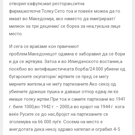
отворил кафуле,мал ресторан,ситна
фирма,мотелче.Толку.Сето тоа и повеќе можеа да го
имаат во Македонија, ако наместо да емигрираат/
милион за три децении/ се бореа за неа,тука,на лице
место.
И сега се враќаме кон првичниот
проблем.Македонецот одамна е заборавил да се бори
и да се жртвува. Затоа и во Илинденското востание,а
посебно во антифашистичката борба/24 000 убиени од
бугарските окупатори/ жртвите се пред се мегу
мирните жители,а не меѓу партизаните.Ако секој од
убиените држеше пушка и даваше отпор едвај ли ќе
имаше толку жртви.При тоа и самите партизани во 1941
г. биле 1000,во 1942 г. – 2000,а во крајот на 1944 г. кога
веќе Русите се до нас,бројот на партизаните се
зголемува на 66 000 луѓе. Сосема на место е
анегдотата дека некој здраво натепал и ограбил 4-5