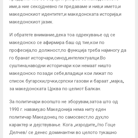
име,а ние секојдневно ги предаваме и нив,и името,и
македонскиот идентитет,и македонската историја,и
македонскиот јазик.
И обратете внимание,дека тоа одрекување од се
македонско се афирмира баш од тие,кои по
професија,по должност,по функција треба најмногу да
го бранат исторчари,синод,интелектуалци.Во
суштина,наводни историчари кои немаат ништо
македонско позади себе,владици кои лижат по
список бугарски,грчки,српски газови и бараат „мајка„
за македонската Црква по целиот Балкан.
За политичари воопшто не зборувам,затоа што од
1990 г. наваму,во Македонија нема ниту еден
политичар Македонец по самосвест,по дух,по
карактер и дејствување. Кога „изродите„/по Гоце
Делчев/ се денес доминантни во целото тукашно