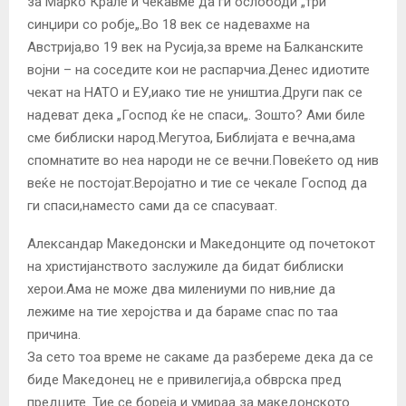
за Марко Крале и чекавме да ги ослободи „три
синџири со робје„.Во 18 век се надевахме на
Австрија,во 19 век на Русија,за време на Балканските
војни – на соседите кои не распарчиа.Денес идиотите
чекат на НАТО и ЕУ,иако тие не уништиа.Други пак се
надеват дека „Господ ќе не спаси„. Зошто? Ами биле
сме библиски народ.Мегутоа, Библијата е вечна,ама
спомнатите во неа народи не се вечни.Повеќето од нив
веќе не постојат.Веројатно и тие се чекале Господ да
ги спаси,наместо сами да се спасуваат.
Александар Македонски и Македонците од почетокот
на христијанството заслужиле да бидат библиски
херои.Ама не може два милениуми по нив,ние да
лежиме на тие херојства и да бараме спас по таа
причина.
За сето тоа време не сакаме да разбереме дека да се
биде Македонец не е привилегија,а обврска пред
предците. Тие се бореjа и умираа за македонското