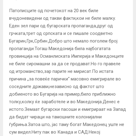
Патописците од почетокот на 20 век биле
вчудоневидени од такви факти,кои не биле малку.
Еден зел пари од бугарската пропаганда,друг од
грчката,трет од српската и се пишале соодветно
Бугарин,Грк,Србин.Добро што немало поголем број
пропаганди.Тогаш Македонија била најбогатата
провинција на Османлиската Империја и Македонците
не биле сиромашни за да се продават.Но го правеле
од итроманство,зар парите не мирисат.По истата
причина „за повеќе парички“ масовно емигрирале во
соседните држави,независно од фактот што
добиеното во Бугарија на пример,било приближно
толку,колку ќе заработеле и во Македонија.Денес е
истото.Земаат бугарски пасоши и емигрираат на Запад
да бидат чираци на тамошните колонијални
ѓубриња.Затоа што, јас таму богат Македонец уште не
сум видел.Ниту пак во Канада и САД.Некој