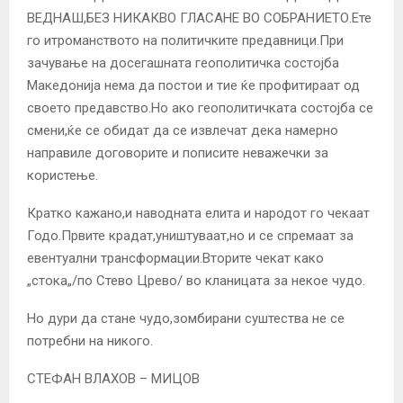
ВЕДНАШ,БЕЗ НИКАКВО ГЛАСАНЕ ВО СОБРАНИЕТО.Ете
го итроманството на политичките предавници.При
зачување на досегашната геополитичка состојба
Македонија нема да постои и тие ќе профитираат од
своето предавство.Но ако геополитичката состојба се
смени,ќе се обидат да се извлечат дека намерно
направиле договорите и пописите неважечки за
користење.
Кратко кажано,и наводната елита и народот го чекаат
Годо.Првите крадат,уништуваат,но и се спремаат за
евентуални трансформации.Вторите чекат како
„стока„/по Стево Црево/ во кланицата за некое чудо.
Но дури да стане чудо,зомбирани суштества не се
потребни на никого.
СТЕФАН ВЛАХОВ – МИЦОВ