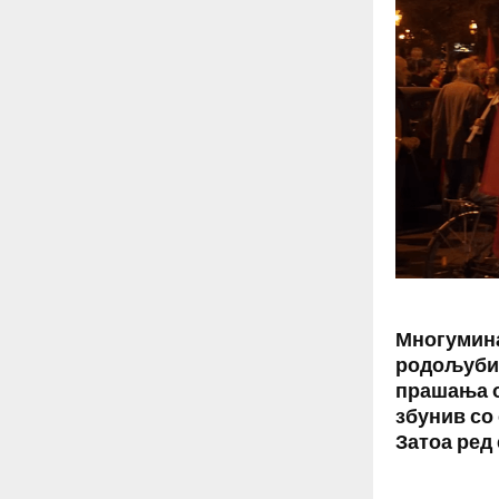
Многумина
родољуби 
прашања о
збунив со 
Затоа ред