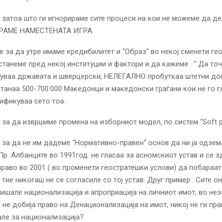
 затоа што ги игнорираме сите процеси на кои не можеме да дел
ГРАМЕ НАМЕСТЕНАТА ИГРА
е за да утре имаме кредибилитет и “Образ“ во некој сменети ге
станеме пред некој институции и фактори и да кажеме : “ Да то
нуваа државата и шверцерски, НЕЛЕГАЛНО пробуткаа штетни до
станаа 500-700.000 Македонци и македонски граѓани кои не го г
рификуваа сето тоа.
 за да извршиме промена на изборниот модел, по систем “Soft 
 за да не им дадеме “Нормативно-правен“ основ да ни ја одзем
Пр. Албанците во 1991год. не гласаа за асномскиот устав и се з
раво во 2001 ( во променети геостратешки услови) да побараат
тие никогаш не се согласиле со тој устав. Друг пример : Сите он
пишале национализација и апроприација на личниот имот, во не
 не добија право на Денационализација на имот, никој не ги пр
ле за национализација?