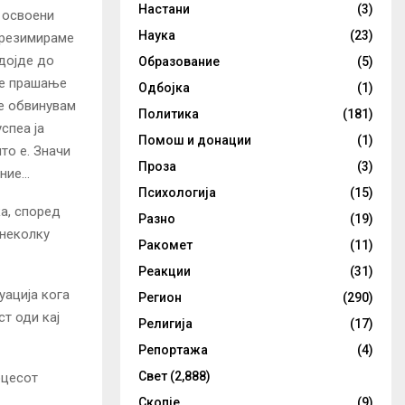
Настани
(3)
о освоени
Наука
(23)
а резимираме
 дојде до
Образование
(5)
 е прашање
Одбојка
(1)
не обвинувам
Политика
(181)
спеа ја
Помош и донации
(1)
то е. Значи
Проза
(3)
ение…
Психологија
(15)
ка, според
Разно
(19)
 неколку
Ракомет
(11)
Реакции
(31)
уација кога
Регион
(290)
ст оди кај
Религија
(17)
Репортажа
(4)
Свет
(2,888)
оцесот
Скопје
(9)