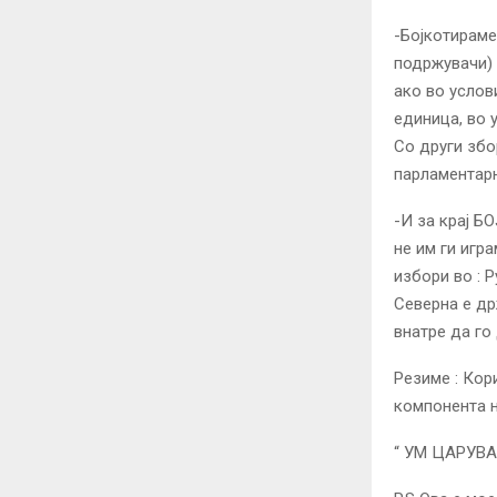
-Бојкотираме
подржувачи) 
ако во услов
единица, во у
Со други збо
парламентар
-И за крај Б
не им ги игр
избори во : 
Северна е др
внатре да г
Резиме : Кор
компонента н
“ УМ ЦАРУВА