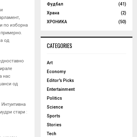
Фудбал
(41)
 и
Храна
(2)
арламент,
ХРОНИКА
(50)
ви по изборна
, примерно.
на од
CATEGORIES
 едноставно
Art
тирале
Economy
а нас
Editor's Picks
шанси од
Entertainment
Politics
и Интуитивна
Science
удри стари :
Sports
Stories
Tech