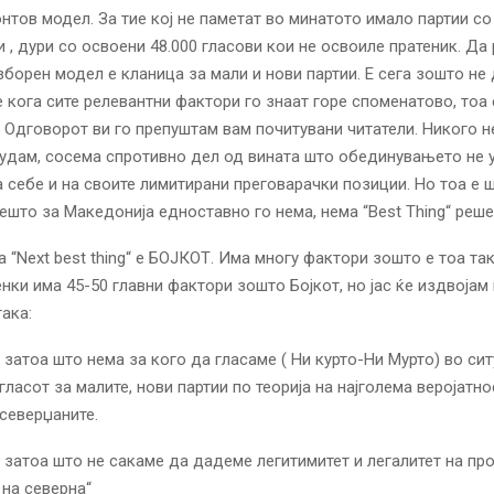
нтов модел. За тие кој не паметат во минатото имало партии с
и , дури со освоени 48.000 гласови кои не освоиле пратеник. Д
борен модел е кланица за мали и нови партии. Е сега зошто не
кога сите релевантни фактори го знаат горе споменатово, тоа
$. Одговорот ви го препуштам вам почитувани читатели. Никого 
судам, сосема спротивно дел од вината што обединувањето не у
 себе и на своите лимитирани преговарачки позиции. Но тоа е ш
ешто за Македонија едноставно го нема, нема “Best Thing“ реш
а “Next best thing“ е БОЈКОТ. Има многу фактори зошто е тоа та
нки има 45-50 главни фактори зошто Бојкот, но јас ќе издвојам
така:
 затоа што нема за кого да гласаме ( Ни курто-Ни Мурто) во сит
ласот за малите, нови партии по теорија на најголема веројатно
северџаните.
 затоа што не сакаме да дадеме легитимитет и легалитет на пр
на северна“