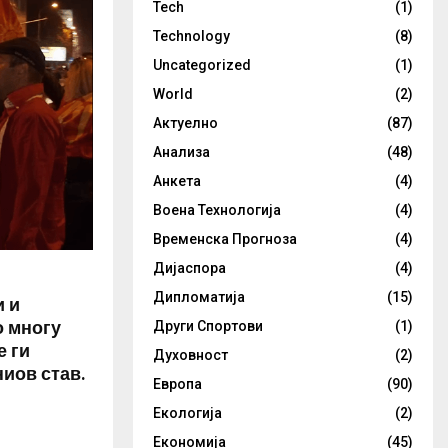
Tech
(1)
Technology
(8)
Uncategorized
(1)
World
(2)
Актуелно
(87)
Анализа
(48)
Анкета
(4)
Воена Технологија
(4)
Временска Прогноза
(4)
Дијаспора
(4)
Дипломатија
(15)
и и
о многу
Други Спортови
(1)
е ги
Духовност
(2)
ниов став.
Европа
(90)
Екологија
(2)
Економија
(45)