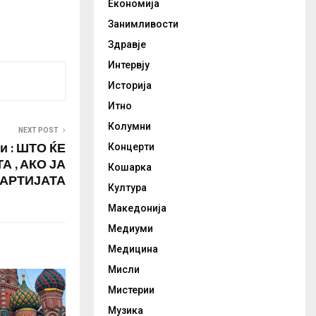
Економија
ОРИТЕ! Ги
Занимливости
звадивме на
цел
Здравје
од
Интервју
безобразни
 контрола на
Историја
 Само од нас
Итно
ќе го
Колумни
NEXT POST
и : ШТО ЌЕ
Концерти
 , АКО ЈА
Кошарка
АРТИЈАТА
Култура
Македонија
Медиуми
Медицина
Мисли
Мистерии
Музика