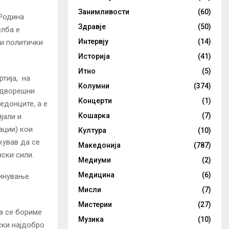
Занимливости
(60)
 Родина
Здравје
(50)
елба е
Интервју
(14)
и политички
Историја
(41)
Итно
(5)
тија, на
Колумни
(374)
адворешни
Концерти
(1)
едонците, а е
Кошарка
(7)
јали и
ации) кои
Култура
(10)
кував да се
Македонија
(787)
ски сили.
Медиуми
(2)
Медицина
(6)
инување.
Мисли
(7)
Мистерии
(27)
а се бориме
Музика
(10)
ски најдобро