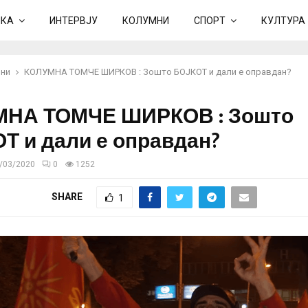
ИКА
ИНТЕРВЈУ
КОЛУМНИ
СПОРТ
КУЛТУРА
ни
КОЛУМНА ТОМЧЕ ШИРКОВ : Зошто БОЈКОТ и дали е оправдан?
НА ТОМЧЕ ШИРКОВ : Зошто
Т и дали е оправдан?
/03/2020
0
1252
SHARE
1