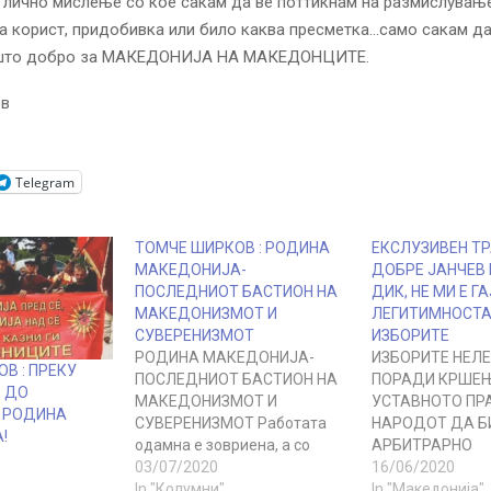
 лично мислење со кое сакам да ве поттикнам на размислувањ
а корист, придобивка или било каква пресметка…само сакам д
ешто добро за МАКЕДОНИЈА НА МАКЕДОНЦИТЕ.
ов
Telegram
ТОМЧЕ ШИРКОВ : РОДИНА
ЕКСЛУЗИВЕН ТР
МАКЕДОНИЈА-
ДОБРЕ ЈАНЧЕВ 
ПОСЛЕДНИОТ БАСТИОН НА
ДИК, НЕ МИ Е Г
МАКЕДОНИЗМОТ И
ЛЕГИТИМНОСТА
СУВЕРЕНИЗМОТ
ИЗБОРИТЕ
РОДИНА МАКЕДОНИЈА-
ИЗБОРИТЕ НЕЛ
В : ПРЕКУ
ПОСЛЕДНИОТ БАСТИОН НА
ПОРАДИ КРШЕЊ
 ДО
МАКЕДОНИЗМОТ И
УСТАВНОТО ПР
 РОДИНА
СУВЕРЕНИЗМОТ Работата
НАРОДОТ ДА Б
!
одамна е зовриена, а со
АРБИТРАРНО
нелегалните и нелегитимни
03/07/2020
ИСКЛУЧУВАЊЕ 
16/06/2020
избори ја достигна
In "Колумни"
МАКЕДОНИЈА И
In "Македонија"