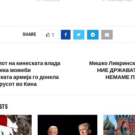
кулминацијата. Сите
ПАРТИИ ОД ИЗБ
родољуби и вистинољуби се
разголивме и и
соочени со избори без избор.
виделина пред 
Во таква ситуација силно
македонски нар
проработија : егото, суетата
некадарниве и 
SHARE
1
и малограѓанската
апаратчици под
зајадливост...па се тргна во
корумпираниве!
фронтален напад на Родина
се плашат дека 
Македонија -…
кренеме…
от на кинеската влада
Мишко Ливринск
ека можеби
НИЕ ДРЖАВАТА
ката армија го донела
НЕМАМЕ П
русот во Кина
STS