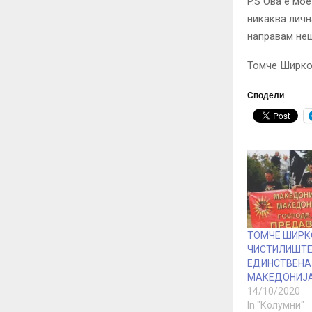
P.S
Ова е мое
никаква личн
направам н
Томче Ширк
Сподели
ТОМЧЕ ШИРКО
ЧИСТИЛИШТЕ
ЕДИНСТВЕНА
МАКЕДОНИЈА
14/10/2020
In "Колумни"