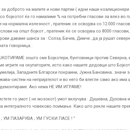
 за доброто на малите и нови партии ( идни наши коалиционери
со бојкотот ќе го намалиме % на потребни гласови за влез во п
и на нормална излезност , пратеник се освојува со 12.000 гласо
слови на општ бојкот , пратеник ќе се освојува со 8000 гласови
рови даваме шанса за : Солза, Бачев, Димче…да ја рушат север
ната говорница…
ОЈКОТИРАМЕ зошто сме Бојкотери, бунтовници против Северна,
аме игрите на окупаторите, исто како нашите дедовци што Бојко
Румелија, Западните Блгарски покраини, Јужна Бановина…значи з
жава-систем на непријателот и во него би влегле само ако има 
о демонтираме. Ако нема НЕ ИМ ИГРАМЕ!
истете го умот ( не мозокот) умот вклучува : Душевна, Духовна 
а интегралното човеково поимање. Како што рекле нашите прем
 ; УМ ПАЗАРУВА ; УМ ГУСКИ ПАСЕ ! “