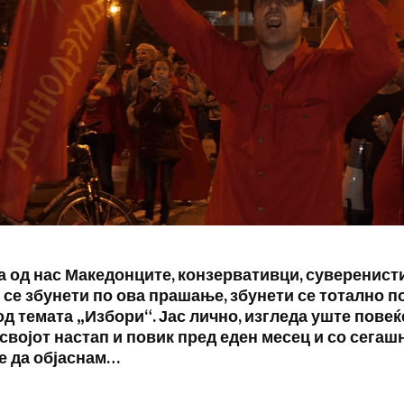
 од нас Македонците, конзервативци, суверенист
се збунети по ова прашање, збунети се тотално п
д темата „Избори“. Јас лично, изгледа уште повеќ
својот настап и повик пред еден месец и со сегаш
 е да објаснам…