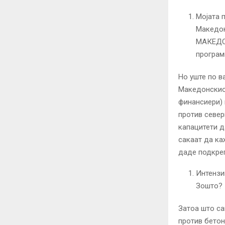
Мојата 
Македон
МАКЕДОН
програм
Но уште по в
Македонскиот
финансиери) 
против северн
капацитети д
сакаат да ка
даде подкре
Интензи
Зошто?
Затоа што са
против бетон