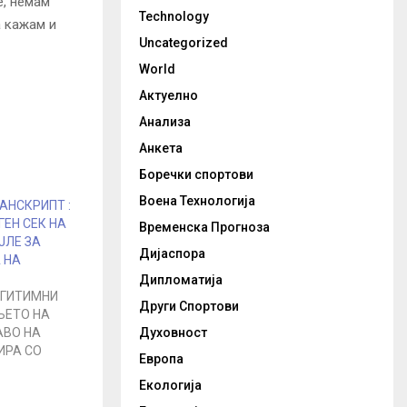
е, немам
Technology
а кажам и
Uncategorized
World
Актуелно
Анализа
Анкета
Боречки спортови
Воена Технологија
АНСКРИПТ :
ГЕН СЕК НА
Временска Прогноза
АЈЛЕ ЗА
Дијаспора
 НА
Дипломатија
ЕГИТИМНИ
Други Спортови
ЕТО НА
Духовност
АВО НА
ИРА СО
Европа
Екологија
НА РОДИНА
 2 ДРУГИ