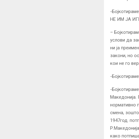
-Бојкотираме
НЕ ИМ ЈА И
– Бојкотирам
услови да за
ни ја преиме
закони, но о
кои не го ве
-Бојкотираме
-Бојкотираме
Македонија. 
нормативно п
смена, зошто 
1947год. пот
Р.Македонија
како потпиша