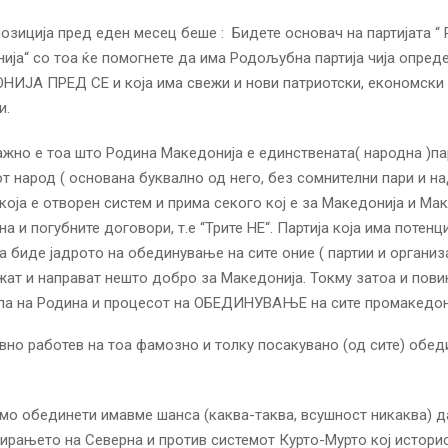
позиција пред еден месец беше : Бидете основач на партијата “
ија“ со тоа ќе помогнете да има Родољубна партија чија опред
ИЈА ПРЕД СЕ и која има свежи и нови патриотски, економски 
и.
ажно е тоа што Родина Македонија е единствената( народна )пар
 народ ( основана буквално од него, без сомнителни пари и н
која е отворен систем и прима секого кој е за Македонија и Мак
а и погубните договори, т.е “Трите НЕ“. Партија која има потенци
а биде јадрото на обединување на сите оние ( партии и организ
жат и направат нешто добро за Македонија. Токму затоа и пови
па на Родина и процесот на ОБЕДИНУВАЊЕ на сите промакедон
вно работев на тоа фамозно и толку посакувано (од сите) обед
мо обединети имавме шанса (каква-таква, всушност никаква) д
ирањето на Северна и против системот Курто-Мурто кој истори