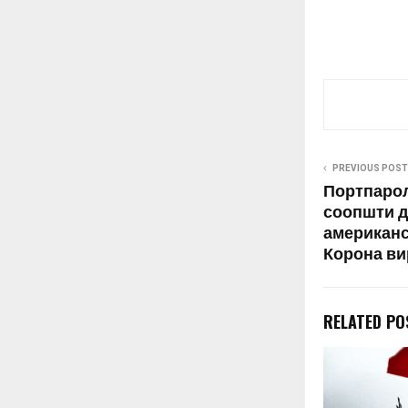
PREVIOUS POST
Портпарол
соопшти д
американс
Корона ви
RELATED PO