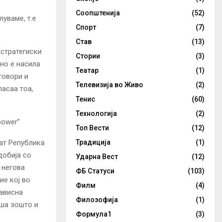
Соопштенија
(52)
уваме, т.е
Спорт
(7)
Став
(13)
остратегиски
Стории
(3)
чно е насила
Театар
(1)
говори и
Телевизија во Живо
(2)
ласаа тоа,
Тенис
(60)
Технологија
(2)
power”
Топ Вести
(12)
Традиција
(1)
ат Република
добија со
Ударна Вест
(12)
 негова
ФБ Статуси
(103)
ие кој во
Филм
(4)
зависна
Филозофија
(1)
аша зошто и
Формула1
(3)