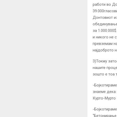
работи во До
39.000гласов
Донтовиот из
обединување 
за 1.000.000
и никого не 
превземам на
најдоброто н
3)Токму зато
нашите проце
зошто е тоа 
-Бојкотираме
знаеме дека г
Курто-Мурто 
-Бојкотираме
“Бетонирање 