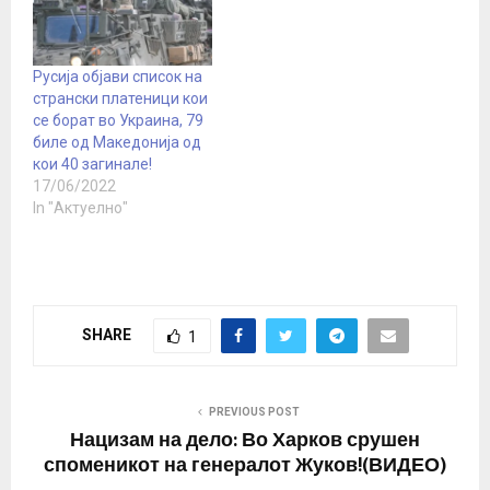
военото аташе на
Хрватската амбасада во
Москва денеска е
поканет на разговор во
Русија објави список на
руското Министерство
странски платеници кои
за одбрана и дека му
се борат во Украина, 79
било кажано…
биле од Македонија од
кои 40 загинале!
17/06/2022
In "Актуелно"
SHARE
1
PREVIOUS POST
Нацизам на дело: Во Харков срушен
споменикот на генералот Жуков!(ВИДЕО)