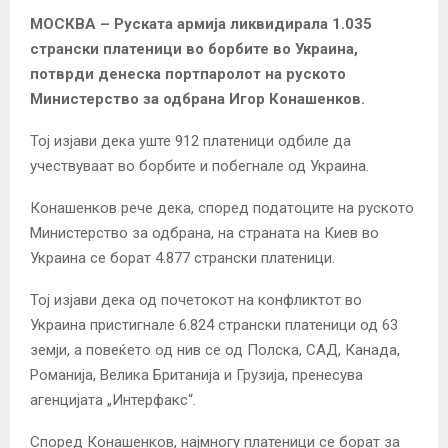
МОСКВА – Руската армија ликвидирала 1.035
странски платеници во борбите во Украина,
потврди денеска портпаролот на руското
Министерство за одбрана Игор Конашенков.
Тој изјави дека уште 912 платеници одбиле да
учествуваат во борбите и побегнале од Украина.
Конашенков рече дека, според податоците на руското
Министерство за одбрана, на страната на Киев во
Украина се борат 4.877 странски платеници.
Тој изјави дека од почетокот на конфликтот во
Украина пристигнале 6.824 странски платеници од 63
земји, а повеќето од нив се од Полска, САД, Канада,
Романија, Велика Британија и Грузија, пренесува
агенцијата „Интерфакс“.
Според Конашенков, најмногу платеници се борат за