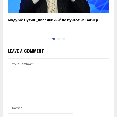
Мадуро: Путин „победнички“ по бунтот на Вагнер
О
п
LEAVE A COMMENT