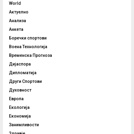
World
Актуелно
Анализа
Анкета
Боречки спортови
Воена Технологија
Временска Прогноза
Дијаспора
Дипломатија
Други Спортови
Духовност
Европа
Екологија
Економија
Занимливости
Здравје