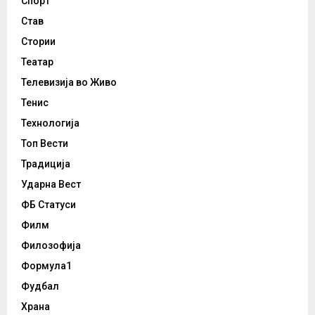
Спорт
Став
Стории
Театар
Телевизија во Живо
Тенис
Технологија
Топ Вести
Традиција
Ударна Вест
ФБ Статуси
Филм
Филозофија
Формула1
Фудбал
Храна