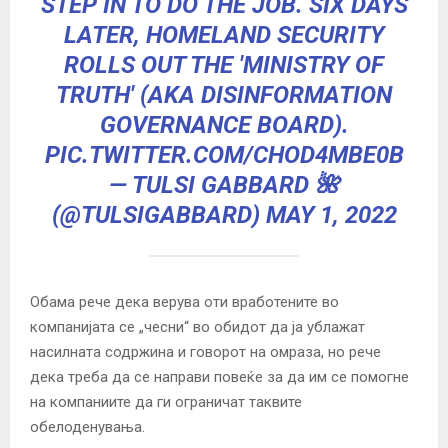
STEP IN TO DO THE JOB. SIX DAYS
LATER, HOMELAND SECURITY
ROLLS OUT THE 'MINISTRY OF
TRUTH' (AKA DISINFORMATION
GOVERNANCE BOARD).
PIC.TWITTER.COM/CHOD4MBE0B
— TULSI GABBARD 🌺
(@TULSIGABBARD)
MAY 1, 2022
Обама рече дека верува оти вработените во
компанијата се „чесни“ во обидот да ја ублажат
насилната содржина и говорот на омраза, но рече
дека треба да се направи повеќе за да им се помогне
на компаниите да ги ограничат таквите
обелоденувања.