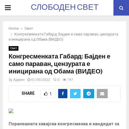
СЛОБОДЕН СВЕТ
PRIMARY
MENU
Home
Свет
Конгресменката Габард: Бајден е само параван, цензурата
е иницирана од Обама (ВИДЕО)
Свет
Конгресменката Габард: Бајден е
само параван, цензурата е
иницирана од Обама (ВИДЕО)
by
Админ
01/05/2022
0
197
SHARE
1
Поранешната хавајска конгресменка и кандидат за