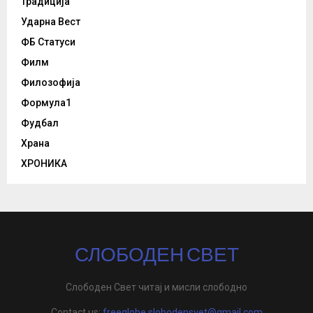
Традиција
Ударна Вест
ФБ Статуси
Филм
Филозофија
Формула1
Фудбал
Храна
ХРОНИКА
СЛОБОДЕН СВЕТ
Слободен Свет читај и мисли слободно
Contact us:
freeglobe.slobodensvet@gmail.com