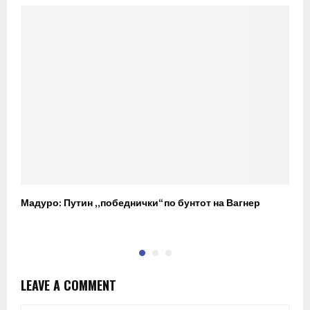
Мадуро: Путин „победнички“ по бунтот на Вагнер
О
п
LEAVE A COMMENT