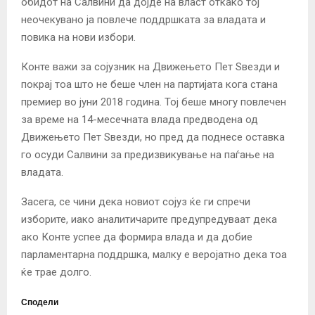
обидот на Салвини да дојде на власт откако тој
неочекувано ја повлече поддршката за владата и
повика на нови избори.
Конте важи за сојузник на Движењето Пет Sвезди и
покрај тоа што не беше член на партијата кога стана
премиер во јуни 2018 година. Тој беше многу повлечен
за време на 14-месечната влада предводена од
Движењето Пет Sвезди, но пред да поднесе оставка
го осуди Салвини за предизвикување на паѓање на
владата.
Засега, се чини дека новиот сојуз ќе ги спречи
изборите, иако аналитичарите предупредуваат дека
ако Конте успее да формира влада и да добие
парламентарна поддршка, малку е веројатно дека тоа
ќе трае долго.
Сподели