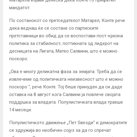
мандатот.
По состанокот со претседателот Матарел, Конте рече
дека веднаш ќе се состане со партиските
претставници во обид да се воспостави пост-кризна
политика за стабилност, поттикната од лидерот на
десницата на Лигата, Матео Салвини, што е можно
поскоро.
„Ова е многу деликатна фаза за земјата.
Треба да се
извлечеме од политичката неизвесност што е можно
поскоро “, рече Конте. Тој беше принуден да си даде
оставка на 8 август кога Салвини ја повлече својата
поддршка за владата. Популистичката влада траеше
14 месеци.
Популистичкото движење „Пет Sвезди“ и демократите
се здружија во необичен сојуз за да го спречат