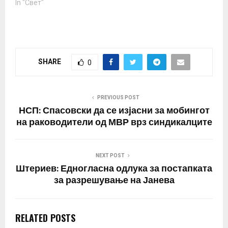
In "Свет"
SHARE
0
PREVIOUS POST
НСП: Спасовски да се изјасни за мобингот
на раководители од МВР врз синдикалците
NEXT POST
Штериев: Едногласна одлука за постапката
за разрешување на Јанева
RELATED POSTS