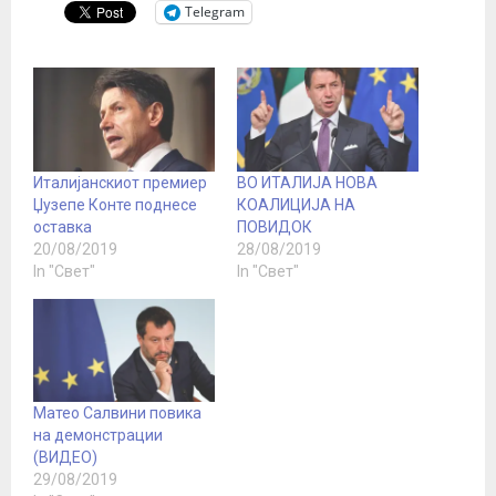
Telegram
Италијанскиот премиер
ВО ИТАЛИЈА НОВА
Џузепе Конте поднесе
КОАЛИЦИЈА НА
оставка
ПОВИДОК
20/08/2019
28/08/2019
In "Свет"
In "Свет"
Матео Салвини повика
на демонстрации
(ВИДЕО)
29/08/2019