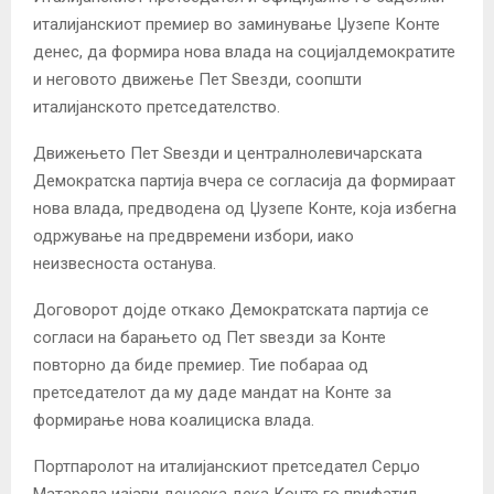
италијанскиот премиер во заминување Џузепе Конте
денес, да формира нова влада на социјалдемократите
и неговото движење Пет Sвезди, соопшти
италијанското претседателство.
Движењето Пет Sвезди и централнолевичарската
Демократска партија вчера се согласија да формираат
нова влада, предводена од Џузепе Конте, која избегна
одржување на предвремени избори, иако
неизвесноста останува.
Договорот дојде откако Демократската партија се
согласи на барањето од Пет sвезди за Конте
повторно да биде премиер. Тие побараа од
претседателот да му даде мандат на Конте за
формирање нова коалициска влада.
Портпаролот на италијанскиот претседател Серџо
Матарела изјави денеска дека Конте го прифатил