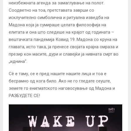
неизбежната агенда за замаглување на полот.
Соодветно на тоа, претставата заврши со
исклучително симболична и ритуална изведба на
Мадона која ја сумираше целата филозофија на
елитата и она што следеше на крајот од годината –
вештачката пандемија Ковид 19. Мадона со круна на
главата, исто така, ја пренесе својата крајна омраза и
презир кон масите, дури и славејќи ја нивната смрт во
„иднина“.
Сè е таму, се е пред нашите нашите лица и тоа е
бесрамно од кога било. Ако не го гледате сеуште,
земете го енигматското наговосување од Мадона и
РАЗБУДЕТЕ СЕ!