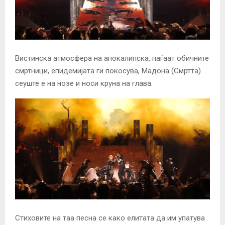
Вистинска атмосфера на апокалипска, паѓаат обичните
смртници, епидемијата ги покосува, Мадона (Смртта)
сеуште е на нозе и носи круна на глава.
Стиховите на таа песна се како елитата да им упатува