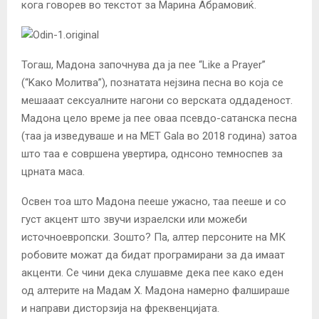
кога говорев во текстот за Марина Абрамовиќ.
Тогаш, Мадона започнува да ја пее “Like a Prayer”
(“Kако Молитва”), познатата нејзина песна во која се
мешааат сексуалните нагони со верската оддаденост.
Мадона цело време ја пее оваа псевдо-сатанска песна
(таа ја изведуваше и на МЕТ Gala во 2018 година) затоа
што таа е совршена увертира, однсоно темноспев за
црната маса.
Освен тоа што Мадона пееше ужасно, таа пееше и со
густ акцент што звучи израелски или можеби
источноевропски. Зошто? Па, алтер персоните на МК
робовите можат да бидат програмирани за да имаат
акценти. Се чини дека слушавме дека пее како еден
од алтерите на Мадам Х. Мадона намерно фалшираше
и направи дисторзија на фреквенцијата.