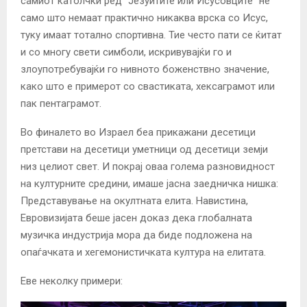
самиот католчки ред “Језуитите или Исусовците” не
само што немаат практично никаква врска со Исус,
туку имаат тотално спортивна. Тие често пати се ќитат
и со многу свети симболи, искривувајќи го и
злоупотребувајќи го нивното боженствно значение,
како што е примерот со свастиката, хексаграмот или
пак пентаграмот.
Во финалето во Израел беа прикажани десетици
претстави на десетици уметници од десетици земји
низ целиот свет. И покрај оваа голема разновидност
на културните средини, имаше јасна заедничка нишка:
Представување на окултната елита. Навистина,
Евровизијата беше јасен доказ дека глобалната
музичка индустрија мора да биде подложена на
опаѓачката и хегемонистичката култура на елитата.
Еве неколку примери: