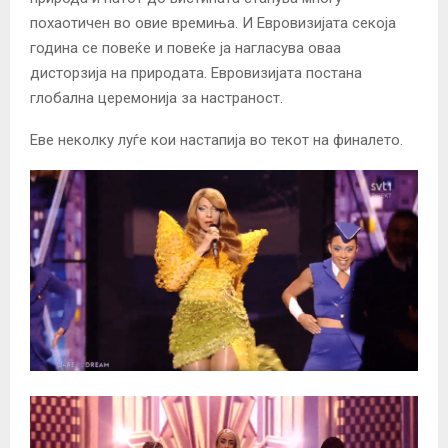
похаотичен во овие времиња. И Евровизијата секоја
година се повеќе и повеќе ја нагласува оваа
дисторзија на природата. Евровизијата постана
глобална церемонија за настраност.
Еве неколку луѓе кои настапија во текот на финалето.