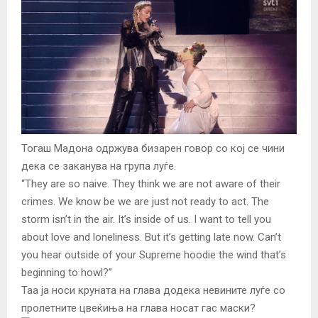
Тогаш Мадона одржува бизарен говор со кој се чини
дека се заканува на група луѓе.
“They are so naive. They think we are not aware of their
crimes. We know be we are just not ready to act. The
storm isn’t in the air. It’s inside of us. I want to tell you
about love and loneliness. But it’s getting late now. Can’t
you hear outside of your Supreme hoodie the wind that’s
beginning to howl?”
Taa ја носи круната на глава додека невините луѓе со
пролетните цвеќиња на глава носат гас маски?