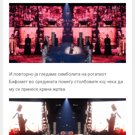
И повторно ја гледаме симболита на рогатиот
Бафомет во средината помеѓу столбовите кој чека да
му се принесе крвна жртва.