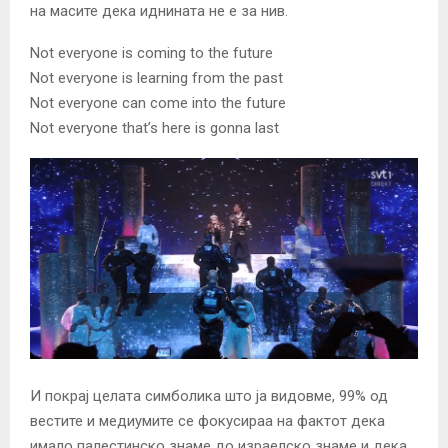
на масите дека иднината не е за нив.
Not everyone is coming to the future
Not everyone is learning from the past
Not everyone can come into the future
Not everyone that’s here is gonna last
И покрај целата симболика што ја видовме, 99% од
вестите и медиумите се фокусираа на фактот дека
имало палестинско знаме до израелско знаме и дека