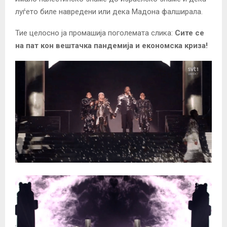
луѓето биле навредени или дека Мадона фалширала.
Тие целосно ја промашија поголемата слика:
Сите се
на пат кон вештачка пандемија и економска криза!