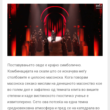
Поставувањето овде е крајно симболично.
Комбинацијата на скали што се искачува меѓу
столбовите е целосно масонска. Кога говорам
масонска секако мислам на денешното масонство кое
во голем дел е зафатено од темната елита во вишите
степени и каде вистинското гностичко учење е
извитоперено. Сето ова потсеќа на една темна
средновековна атмосфера и пред се на катедрала во