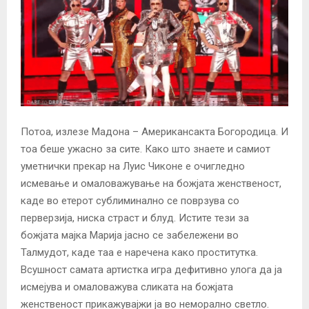
Потоа, излезе Мадона – Американсакта Богородица. И
тоа беше ужасно за сите. Како што знаете и самиот
уметнички прекар на Луис Чиконе е очигледно
исмевање и омаловажување на божјата женственост,
каде во етерот сублиминално се поврзува со
перверзија, ниска страст и блуд. Истите тези за
божјата мајка Марија јасно се забележени во
Талмудот, каде таа е наречена како проститутка.
Всушност самата артистка игра дефитивно улога да ја
исмејува и омаловажува сликата на божјата
женственост прикажувајжи ја во неморално светло.