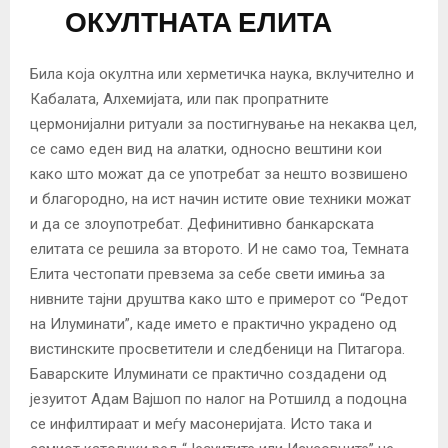
ОКУЛТНАТА ЕЛИТА
Била која окултна или херметичка наука, вклучително и
Кабалата, Алхемијата, или пак пропратните
цермонијални ритуали за постигнување на некаква цел,
се само еден вид на алатки, односно вештини кои
како што можат да се употребат за нешто возвишено
и благородно, на ист начин истите овие техники можат
и да се злоупотребат. Дефинитивно банкарската
елитата се решила за второто. И не само тоа, Темната
Елита честопати превзема за себе свети имиња за
нивните тајни друштва како што е примерот со “Редот
на Илуминати”, каде името е практично украдено од
вистинските просветители и следбеници на Питагора.
Баварските Илуминати се практично создадени од
језуитот Адам Вајшоп по налог на Ротшилд а подоцна
се инфилтираат и меѓу масонеријата. Исто така и