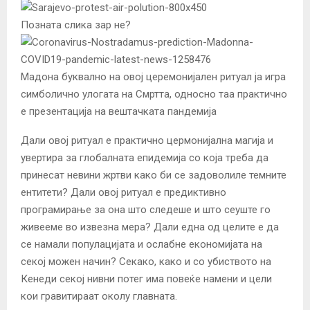
Позната слика зар не?
Мадона буквално на овој церемонијален ритуал ја игра
симболично улогата на Смртта, односно таа практично
е презентација на вештачката пандемија
Дали овој ритуал е практично цермонијална магија и
увертира за глобалната епидемија со која треба да
принесат невини жртви како би се задоволиле темните
ентитети? Дали овој ритуал е предиктивно
програмирање за она што следеше и што сеуште го
живееме во извезна мера? Дали една од целите е да
се намали популацијата и ослабне економијата на
секој можен начин? Секако, како и со убиството на
Кенеди секој нивни потег има повеќе намени и цели
кои гравитираат околу главната.