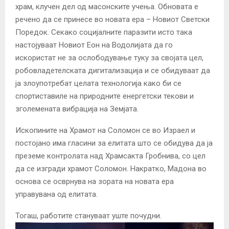
храм, клучен дел од масонските учења. Обновата е
речено да се принесе во новата ера – Новиот Светски
Поредок. Секако социјалните паразити исто така
настојуваат Новиот Еон на Водолијата да го
искористат не за ослободување туку за својата цел,
робовладетелската дигитализација и се обидуваат да
ја злоупотребат целата технологија како би се
спортиставиле на природните енергетски текови и
зголемената вибрација на Земјата.
Ископините на Храмот на Соломон се во Израел и
постојано има гласини за елитата што се обидува да ја
преземе контролата над Храмсакта Гробнива, со цел
да се изгради храмот Соломон. Накратко, Мадона во
основа се осврнува на зората на новата ера
управувана од елитата.
Тогаш, работите стануваат уште почудни.