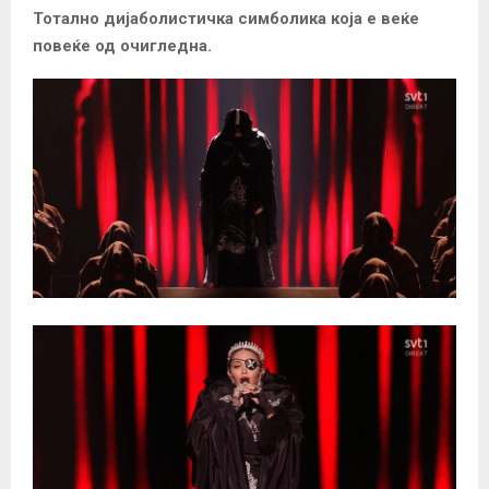
Тотално дијаболистичка симболика која е веќе
повеќе од очигледна.