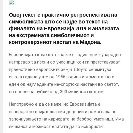
Овој текст е практично ретроспектива на
симболиката што се најде во текот на
финалето на Евровизија 2019 и анализата
на екстремната симболичниот и
контроверзниот настап на Мадона.
Евровизијата како што знаете е годишен меѓународен
натпревар за песни со учесници кои ги претставуваат
првенствено европските земји. Шоуто се емитува
секоја година уште од 1956 година и моментално е
еден од најгледаните не-спортски настани во светот,
со просечна публика од 300 милиони гледачи.
Непотребно е да се каже, но Евровизијата е
неверојатно влијателна низ децении и помогнала во
започнувањето на кариерата на безброј уметници. Има
ли шанса и можност елитата да го искористи