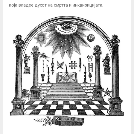
која владее духот на смртта и инквизицијата.