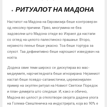
РИТУАЛОТ НА МАДОНА
Настапот на Мадона на Евровизија беше контроверзн
од неколку причини. Прво, многумина не беа
задоволни што Мадона отиде во Израел да настапи
со оглед на целото палестинско прашање. Второ,
нејзиното пеење беше ужасно. Тоа беше тортура за
слухот. Таа дефинитивно беше најлошиот изведувач на
ноќта.
Додека овие теми широко се дискутираа во мас-
медиумите, најочигледната беше игнорирана: Нејзиниот
настап беше псевдо-сатанистички, церемонијален
пример на окултен ритуал на Новиот Светски Поредок
и план-демијата што следеше. И, како и обично,
Мадона во целост ја отелотвори својата дадена улога
на Голема-Свештеничка на индустријата, која во 90% е