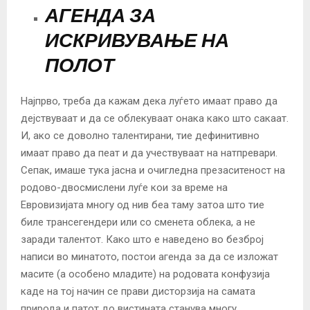
АГЕНДА ЗА
ИСКРИВУВАЊЕ НА
ПОЛОТ
Најпрво, треба да кажам дека луѓето имаат право да
дејствуваат и да се облекуваат онака како што сакаат.
И, ако се доволно талентирани, тие дефинитивно
имаат право да пеат и да учествуваат на натпревари.
Сепак, имаше тука јасна и очигледна презаситеност на
родово-двосмислени луѓе кои за време на
Евровизијата многу од нив беа таму затоа што тие
биле трансегендери или со сменета облека, а не
заради талентот. Како што е наведено во безброј
написи во минатото, постои агенда за да се изложат
масите (а особено младите) на родовата конфузија
каде на тој начин се прави дисторзија на самата
природа и патот до вистината станува многу