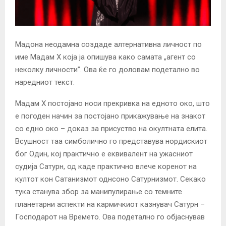
Мадона неодамна создаде алтернативна личност по
име Мадам Х која ја опишува како самата „агент со
неколку личности”. Ова ќе го доловам подетално во
наредниот текст.
Мадам Х постојано носи прекривка на едното око, што
е погоден начин за постојано прикажување на знакот
со едно око – доказ за присуство на окултната елита.
Всушност таа симболично го представува нордискиот
бог Один, кој практично e еквивалент на ужасниот
судија Сатурн, од каде практично влече коренoт на
култот кон Сатанизмот однсоно Сатурнизмот. Секако
тука станува збор за манипулирање со темните
планетарни аспекти на кармичкиот казнувач Сатурн –
Господарот на Времето. Ова подетално го објаснував