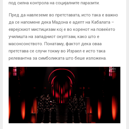
под силна контрола на социјалните паразити.
Пред да навлеземе во претставата, исто така е важно
да се напомене дека Мадона е адепт на Кабалата –
еврејскиот мистицизам кој е во коренот на повеќето
училишта на западниот окултзам, како што е
масонсонството. Понатаму, фактот дека оваа
претстава се случи токму во Израел е исто така
релевантна за симболиката што беше изложена.