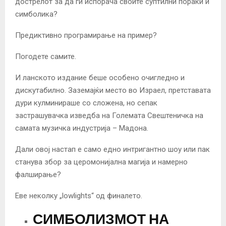
дострелот за да ги испорача своите суптилни пораки и
симболика?
Предиктивно програмирање на пример?
Погодете самите.
И ланското издание беше особено очигледно и
дискутабилно. Заземајќи место во Израел, претставата
дури кулминираше со сложена, но сепак
застрашувачка изведба на Големата Свештеничка на
самата музичка индустрија – Мадона.
Дали овој настап е само едно интригантно шоу или пак
станува збор за церомонијална магија и намерно
фалширање?
Еве неколку „lowlights“ од финалето.
СИМБОЛИЗМОТ НА