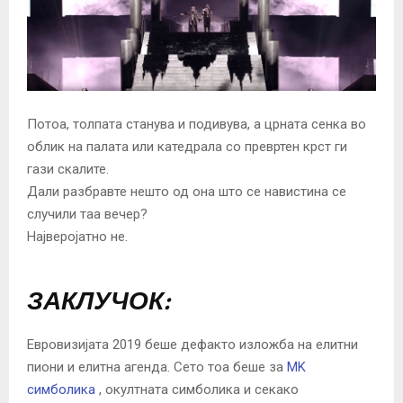
Потоа, толпата станува и подивува, a црната сенка во
облик на палата или катедрала со превртен крст ги
гази скалите.
Дали разбравте нешто од она што се навистина се
случили таа вечер?
Најверојатно не.
ЗАКЛУЧОК:
Евровизијата 2019 беше дефакто изложба на елитни
пиони и елитна агенда. Сето тоа беше за
МK
симболика
, окултната симболика и секако