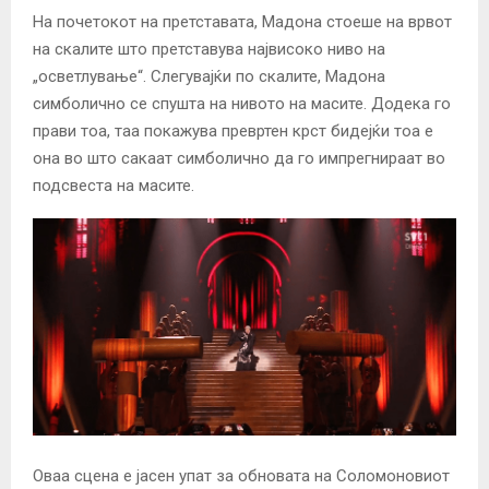
На почетокот на претставата, Мадона стоеше на врвот
на скалите што претставува највисоко ниво на
„осветлување“. Слегувајќи по скалите, Мадона
симболично се спушта на нивото на масите. Додека го
прави тоа, таа покажува превртен крст бидејќи тоа е
она во што сакаат симболично да го импрегнираат во
подсвеста на масите.
Оваа сцена е јасен упат за обновата на Соломоновиот