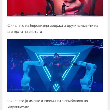
Финалето на Евровизија содржи и други елементи на
агендата на елитата.
Финалето ја имаше и класичната симболика на
Илуминатите.