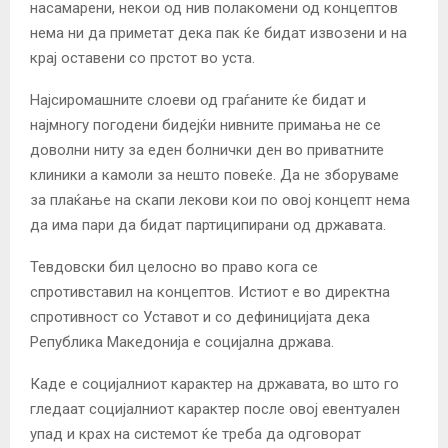
насамарени, некои од нив полакомени од концептов
нема ни да приметат дека пак ќе бидат извозени и на
крај оставени со прстот во уста.
Најсиромашните слоеви од граѓаните ќе бидат и
најмногу погодени бидејќи нивните примања не се
доволни ниту за еден болнички ден во приватните
клиники а камоли за нешто повеќе. Да не зборуваме
за плаќање на скапи лекови кои по овој концепт нема
да има пари да бидат партиципирани од државата.
Тевдовски бил целосно во право кога се
спротивставил на концептов. Истиот е во директна
спротивност со Уставот и со дефиницијата дека
Република Македонија е социјална држава.
Каде е социјалниот карактер на државата, во што го
гледаат социјалниот карактер после овој евентуален
упад и крах на системот ќе треба да одговорат