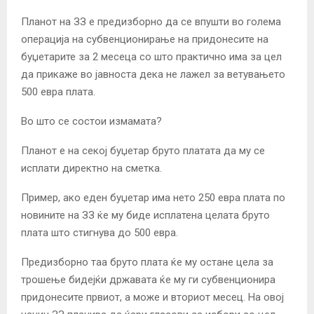
Планот на ЗЗ е предизборно да се впушти во голема
операција на субвенционирање на придонесите на
буџетарите за 2 месеца со што практично има за цел
да прикаже во јавноста дека не лажел за ветувањето
500 евра плата.
Во што се состои измамата?
Планот е на секој буџетар бруто платата да му се
исплати директно на сметка.
Пример, ако еден буџетар има нето 250 евра плата по
новините на ЗЗ ќе му биде исплатена целата бруто
плата што стигнува до 500 евра.
Предизборно таа бруто плата ќе му остане цела за
трошење бидејќи државата ќе му ги субвенционира
придонесите првиот, а може и вториот месец. На овој