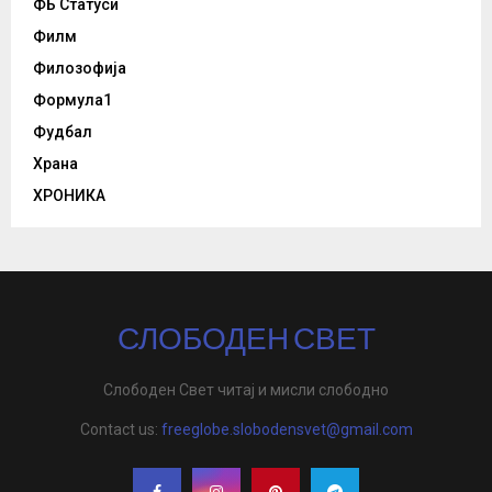
ФБ Статуси
Филм
Филозофија
Формула1
Фудбал
Храна
ХРОНИКА
СЛОБОДЕН СВЕТ
Слободен Свет читај и мисли слободно
Contact us:
freeglobe.slobodensvet@gmail.com