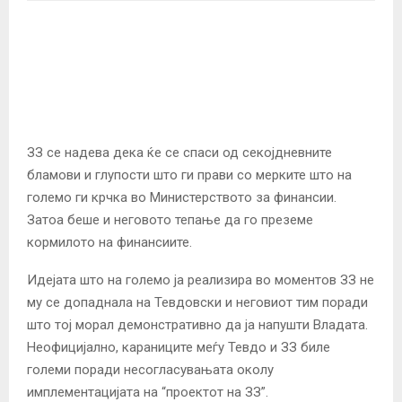
ЗЗ се надева дека ќе се спаси од секојдневните
бламови и глупости што ги прави со мерките што на
големо ги крчка во Министерството за финансии.
Затоа беше и неговото тепање да го преземе
кормилото на финансиите.
Идејата што на големо ја реализира во моментов ЗЗ не
му се допаднала на Тевдовски и неговиот тим поради
што тој морал демонстративно да ја напушти Владата.
Неофицијално, караниците меѓу Тевдо и ЗЗ биле
големи поради несогласувањата околу
имплементацијата на “проектот на ЗЗ”.