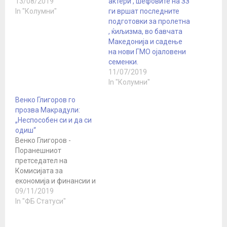
13/08/2019
актери , шефовите на ЗЗ
In "Колумни"
ги вршат последните
подготовки за пролетна
, ќиљизма, во бавчата
Македониjа и садење
на нови ГМО оjаловени
семенки.
11/07/2019
In "Колумни"
Венко Глигоров го
прозва Макрадули:
„Неспособен си и да си
одиш“
Венко Глигоров -
Поранешниот
претседател на
Комисијата за
економија и финансии и
член на Централниот
09/11/2019
комитет на
In "ФБ Статуси"
Либералната партија,го
прозва Јани Макрадули