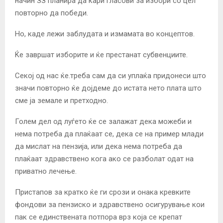
начин ЗЗ планира да ќари гласови за избори со цел
повторно да победи.
Но, каде лежи заблудата и измамата во концептов.
Ќе завршат изборите и ќе престанат субвенциите.
Секој од нас ќе.треба сам да си уплаќа придонеси што
значи повторно ќе дојдеме до истата нето плата што
сме ја земале и претходно.
Голем дел од луѓето ќе се залажат дека можеби и
нема потреба да плаќаат се, дека се на пример млади
да мислат на пензија, или дека нема потреба да
плаќаат здравствено кога ако се разболат одат на
приватно лечење.
Пристапов за кратко ќе ги срози и онака кревките
фондови за пензиско и здравствено осигурување кои
пак се единствената потпора врз која се крепат