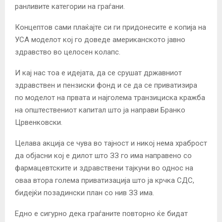
ранливите категории на граѓани.
Концептов сами плаќајте си ги придонесите е копија на
УСА моделот кој го доведе американското јавно
здравство во целосен колапс.
И кај нас тоа е идејата, да се срушат државниот
здравствен и пензиски фонд и се да се приватизира
по моделот на првата и најголема транзициска кражба
на општествениот капитал што ја направи Бранко
Црвенковски.
Целава акција се чува во тајност и никој нема храброст
да објасни кој е дилот што ЗЗ го има направено со
фармацевтските и здравствени тајкуни во однос на
оваа втора голема приватизација што ја крчка СДС,
бидејќи позадински план со нив ЗЗ има.
Едно е сигурно дека граѓаните повторно ќе бидат