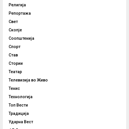
Религија
Репортажа
Свет
Скопје
Соопштенија
Спорт
Став
Стории
Театар
Телевизија во Живо
Тенис
Технологија
Топ Вести
Традиција
Ударна Вест