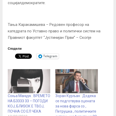
социјалдемократите.
Тања Каракамишева – Редовен професор на
катедрата по Уставно право и политички систем на
Правниот факултет “Јустинијан Први” – Скопје
Сподели
Telegram
Соња Манџук : ВРЕМЕТО
Зоран Курљан : Додека
НА БЗЗЗЗ ЗЗ – ПОГОДИ
се подготвува сцената
КОЈ, БЛИЗОК Е ТВОЈ,
за нова фарса со ,
ПОЧНА СО ЕЛ ЧЕКА
Петрушка , политичките