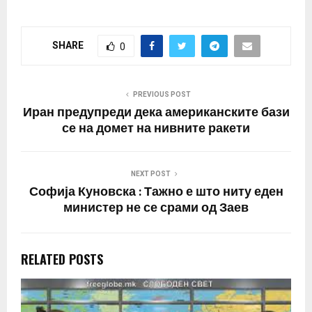
НЕСПОСОБЕН СИ И ДА
СИ ОДИШ Кога е
загадено во лето - ќути.
SHARE
0
Кога почнува ладното -
ги “вади” студиите кои
кажувале дека главниот
причинител е
PREVIOUS POST
затоплувањето во…
Иран предупреди дека американските бази
се на домет на нивните ракети
NEXT POST
Софија Куновска : Тажно е што ниту еден
министер не се срами од Заев
RELATED POSTS