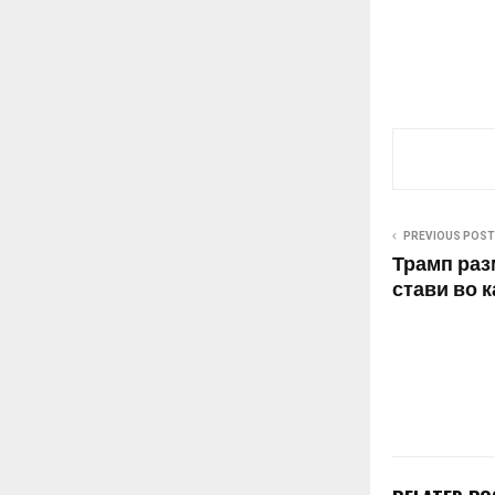
принудното 
на Македониј
редефинирање
значи…
PREVIOUS POST
Трамп раз
стави во 