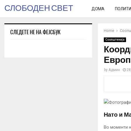
СЛОБОДЕН СВЕТ
ДОМА
ПОЛИТ
СЛЕДЕТЕ НЕ НА ФЕЈСБУК
Home
Соопш
Соопштенија
Коорд
Европ
by
Админ
28
Нато и М
Во моменти н