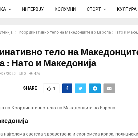
ИКА
ИНТЕРВЈУ
КОЛУМНИ
СПОРТ
КУЛТУРА
тенија
Координативно тело на Македонците во Европа : Нато и Маке
инативно тело на Македонцит
а : Нато и Македонија
/03/2020
0
476
SHARE
1
акедонија
а најголема светска здравствена и економска криза, полициски 