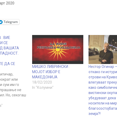
арт 2020
Telegram
 : ВИЕ
И СЕ
Д ВАШАТА
ИПАДНОСТ.
Е ДА СЕ
МИШКО ЛИВРИНСКИ :
Нестор Огинар 
МОЈОТ ИЗБОР Е
откако ги истур
литичар,
МАКЕДОНИЈА
отрови на Криво
рократ или
18/02/2020
влегуваат преку
и сум им го
In "Колумни"
како симболичн
 прашање не
вистински окупат
ил. Но, секогаш
убедуваат дека 
ни да ми кажат
носители на мир
а се откажам од
а"
благосостојбата
 идентитет. Се
земја?!
ме убедат дека