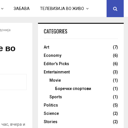
ЗАБАВА
ТЕЛЕВИЗИЈА ВО ЖИВО
CATEGORIES
донија
е во
Art
(7)
Economy
(6)
Editor's Picks
(6)
Entertainment
(3)
Movie
(1)
Боречки спортови
(1)
Sports
(1)
Politics
(5)
Science
(2)
Stories
(2)
час, вчера и