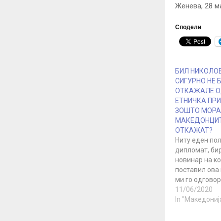
Женева, 28 м
Сподели
БИЛ НИКОЛОВ
СИГУРНО НЕ Б
ОТКАЖАЛЕ О
ЕТНИЧКА ПР
ЗОШТО МОРА
МАКЕДОНЦИТ
ОТКАЖАТ?
Ниту еден по
дипломат, би
новинар на ко
поставил ова
ми го одговор
беа подготве
11/06/2020
дека треба д
In "Македониј
мојот етнички
обидуваа да 