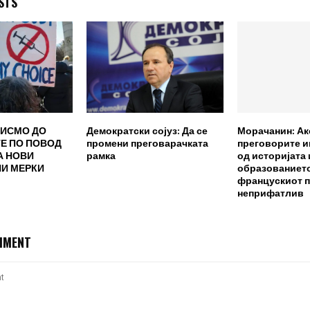
STS
ПИСМО ДО
Демократски сојуз: Да се
Морачанин: Ак
Е ПО ПОВОД
промени преговарачката
преговорите 
А НОВИ
рамка
од историјата 
И МЕРКИ
образованието
францускиот п
неприфатлив
MMENT