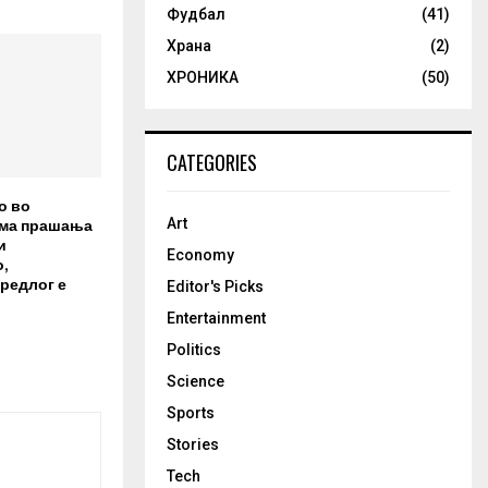
Фудбал
(41)
Храна
(2)
ХРОНИКА
(50)
CATEGORIES
о во
има прашања
Art
и
Economy
,
редлог е
Editor's Picks
Entertainment
Politics
Science
Sports
Stories
Tech