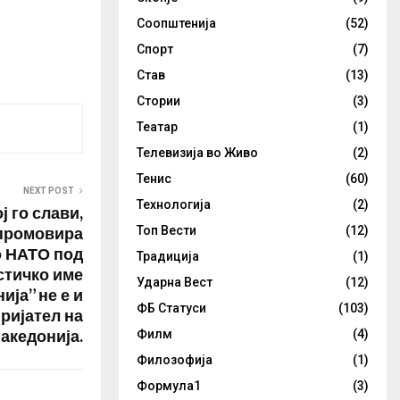
Соопштенија
(52)
Спорт
(7)
Став
(13)
Стории
(3)
Театар
(1)
Телевизија во Живо
(2)
Тенис
(60)
NEXT POST
Технологија
(2)
ј го слави,
 промовира
Топ Вести
(12)
о НАТО под
Традиција
(1)
стичко име
Ударна Вест
(12)
ја” не е и
ФБ Статуси
(103)
ријател на
акедонија.
Филм
(4)
Филозофија
(1)
Формула1
(3)