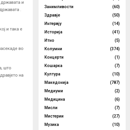
 државата и
Занимливости
(60)
државата .
Здравје
(50)
Интервју
(14)
ој и така е
Историја
(41)
Итно
(5)
 насекаде во
Колумни
(374)
Концерти
(1)
Кошарка
(7)
а, што
Култура
(10)
дравјето на
Македонија
(787)
Медиуми
(2)
Медицина
(6)
Мисли
(7)
Мистерии
(27)
Музика
(10)