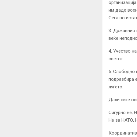
организација
им даде воен
Сега во иста
3. Државниот
веќе неподно
4. Учество н
светот.
5. Слободно 
подразбира е
луѓето.
Дали сите ов
Сигурно не, 
Не за НАТО, Н
Координатив