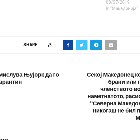
08/07/2019
преименување
In "Македонија"
а,
то на се што
SHARE
1
мислува Њујорк да го
Секој Македонец ко
карантин
брани или
членството в
наметнатото, раси
“Северна Македони
никогаш не бил п
М