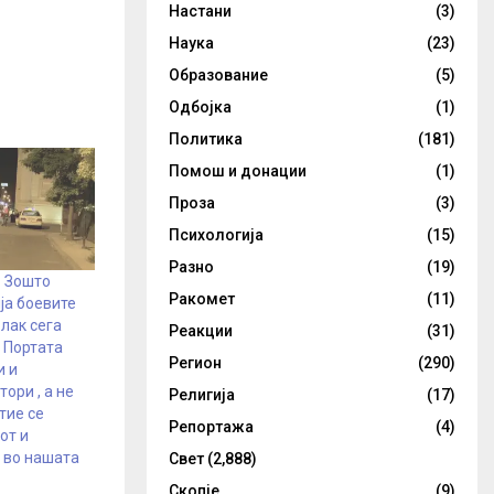
Настани
(3)
Наука
(23)
Образование
(5)
Одбојка
(1)
Политика
(181)
Помош и донации
(1)
Проза
(3)
Психологија
(15)
Разно
(19)
– Зошто
Ракомет
(11)
ија боевите
лак сега
Реакции
(31)
 Портата
Регион
(290)
и и
ори , а не
Религија
(17)
тие се
Репортажа
(4)
от и
 во нашата
Свет
(2,888)
Скопје
(9)