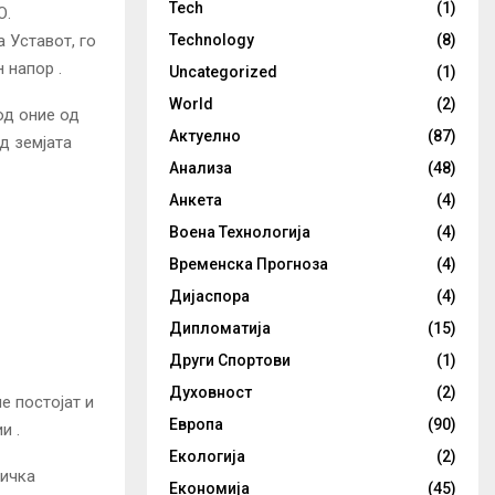
Tech
(1)
О.
 Уставот, го
Technology
(8)
 напор .
Uncategorized
(1)
World
(2)
од оние од
Актуелно
(87)
д земјата
Анализа
(48)
Анкета
(4)
Воена Технологија
(4)
Временска Прогноза
(4)
Дијаспора
(4)
Дипломатија
(15)
Други Спортови
(1)
Духовност
(2)
е постојат и
Европа
(90)
и .
Екологија
(2)
тичка
Економија
(45)