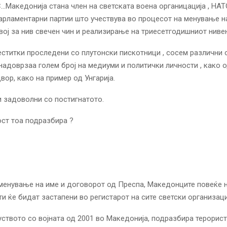
…Македонија стана член на светската воена органицација , НАТ
арламентарни партии што учествува во процесот на менување на
вој за нив свечен чин и реализирање на триесетгодишниот нивен
еститки проследени со плутонски пискотници , сосем различни 
 надоврзаа голем број на медиуми и политички личности , како о
вор, како на пример од Унгарија.
и задоволни со постигнатото.
ст тоа подразбира ?
менување на име и договорот од Преспа, Македонците повеќе н
ти ќе бидат застапени во регистарот на сите светски организаци
куството со војната од 2001 во Македонија, подразбира терорис