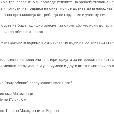
 која транспарентно ги создаде условите на разнебитнување на
а и логистичка подршка на оние , кои се дрзнаа да ја нападнат 
та оваа организација ќе треба да се гордееме и учествуваме.
 буџет ќе биде годишно олеснет за околу 250 милиони долари, к
слив за обичниот народ.
а македонските војници во агресивните војни на организацијата
користење на полигони те и територијата за интересите на истат
колошко загадување и ураниумски и други штетни материи по з
ие “придобивки” заслужуваат коси црти?
Ние сме Македонци
е за ЕУ како с…..
но Тело на Македонците -Европа