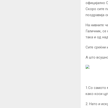
официјално С
Скоро сите п
поздравија о
На нивните ч
Галичник, се
така и од над
Сите среќни 
А што всушно
1.Со самото 
како коси цр
2. Нато и ис