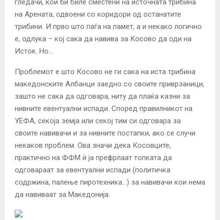
гледачи, кои би биле сместени на источната трибина
на Арената, одвоени со коридори од останатите
трибини. И прво што паѓа на памет, а и некако логично
е, одлука – кој сака да навива за Косово да оди на
Исток. Но…
Проблемот е што Косово не ги сака на иста трибина
македонските Албанци заедно со своите приврзаници,
зашто не сака да одговара, ниту да плаќа казни за
нивните евентуални испади. Според правилникот на
УЕФА, секоја земја или секој тим си одговара за
своите навивачи и за нивните постапки, ако се случи
некаков проблем. Ова значи дека Косовците,
практично на ФФМ ѝ ја префрлаат топката да
одговараат за евентуални испади (политичка
содржина, палење пиротехника…) за навивачи кои нема
да навиваат за Македонија.