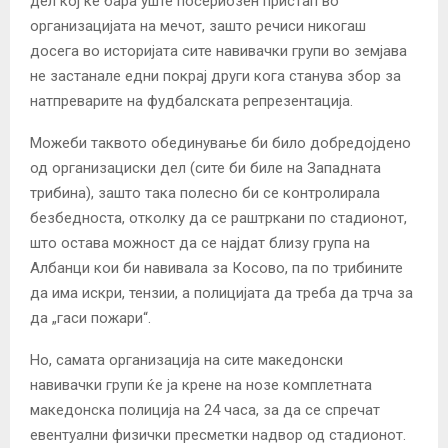
дел кој ќе бара уште посериозен пристап во
организацијата на мечот, зашто речиси никогаш
досега во историјата сите навивачки групи во земјава
не застанале едни покрај други кога станува збор за
натпреварите на фудбалската репрезентација.
Можеби таквото обединување би било добредојдено
од организациски дел (сите би биле на Западната
трибина), зашто така полесно би се контролирала
безбедноста, отколку да се раштркани по стадионот,
што остава можност да се најдат близу група на
Албанци кои би навивала за Косово, па по трибините
да има искри, тензии, а полицијата да треба да трча за
да „гаси пожари“.
Но, самата организација на сите македонски
навивачки групи ќе ја крене на нозе комплетната
македонска полиција на 24 часа, за да се спречат
евентуални физички пресметки надвор од стадионот.