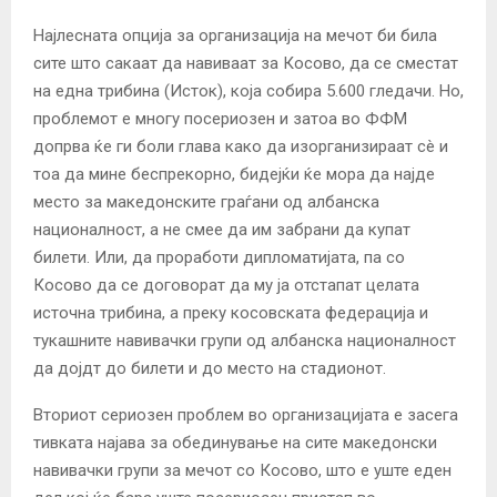
Најлесната опција за организација на мечот би била
сите што сакаат да навиваат за Косово, да се сместат
на една трибина (Исток), која собира 5.600 гледачи. Но,
проблемот е многу посериозен и затоа во ФФМ
допрва ќе ги боли глава како да изорганизираат сè и
тоа да мине беспрекорно, бидејќи ќе мора да најде
место за македонските граѓани од албанска
националност, а не смее да им забрани да купат
билети. Или, да проработи дипломатијата, па со
Косово да се договорат да му ја отстапат целата
источна трибина, а преку косовската федерација и
тукашните навивачки групи од албанска националност
да дојдт до билети и до место на стадионот.
Вториот сериозен проблем во организацијата е засега
тивката најава за обединување на сите македонски
навивачки групи за мечот со Косово, што е уште еден