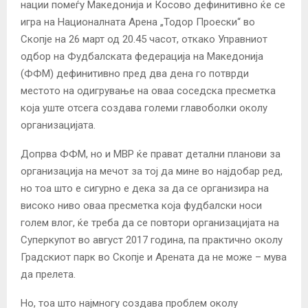
нации помеѓу Македонија и Косово дефинитивно ќе се
игра на Националната Арена „Тодор Проески“ во
Скопје на 26 март од 20.45 часот, откако Управниот
одбор на Фудбалската федерација на Македонија
(ФФМ) дефинитивно пред два дена го потврди
местото на одигрување на оваа соседска пресметка
која уште отсега создава големи главоболки околу
организацијата.
Допрва ФФМ, но и МВР ќе прават детални планови за
организација на мечот за тој да мине во најдобар ред,
но тоа што е сигурно е дека за да се организира на
високо ниво оваа пресметка која фудбалски носи
голем влог, ќе треба да се повтори организацијата на
Суперкупот во август 2017 година, па практично околу
Градскиот парк во Скопје и Арената да не може – мува
да прелета.
Но, тоа што најмногу создава проблем околу