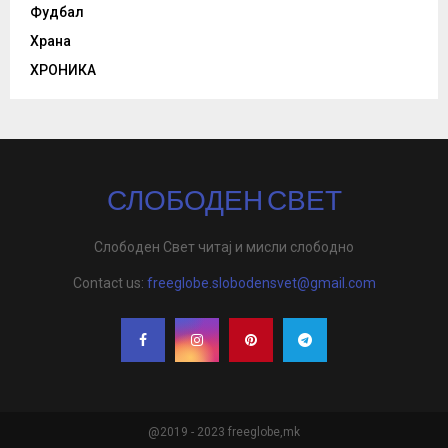
Фудбал
Храна
ХРОНИКА
СЛОБОДЕН СВЕТ
Слободен Свет читај и мисли слободно
Contact us:
freeglobe.slobodensvet@gmail.com
@2019 - 2023 freeglobe,mk