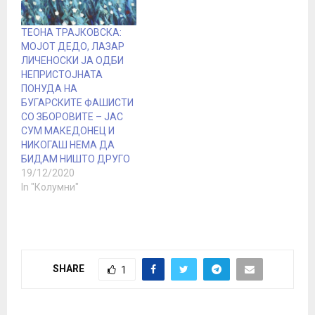
кошаркарската
горделив човек, кој 6
пресметка од Еврокупот
деца извади на пат…
ТЕОНА ТРАЈКОВСКА:
помеѓу Дарушафака и
МОЈОТ ДЕДО, ЛАЗАР
Виртус Болоња би
ЛИЧЕНОСКИ ЈА ОДБИ
можела да се одигра
НЕПРИСТОЈНАТА
задутре во…
ПОНУДА НА
БУГАРСКИТЕ ФАШИСТИ
СО ЗБОРОВИТЕ – ЈАС
СУМ МАКЕДОНЕЦ И
НИКОГАШ НЕМА ДА
БИДАМ НИШТО ДРУГО
19/12/2020
In "Колумни"
SHARE
1