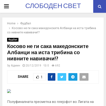
СЛОБОДЕН СВЕТ
PRIMARY
MENU
Home
Фудбал
Косово не ги сака македонските Албанци на иста трибина
со нивните навивачи!?
Фудбал
Косово не ги сака македонските
Албанци на иста трибина со
нивните навивачи!?
by
Админ
20/12/2019
0
692
SHARE
1
Полуфиналната пресметка во плејофот во Лигата на