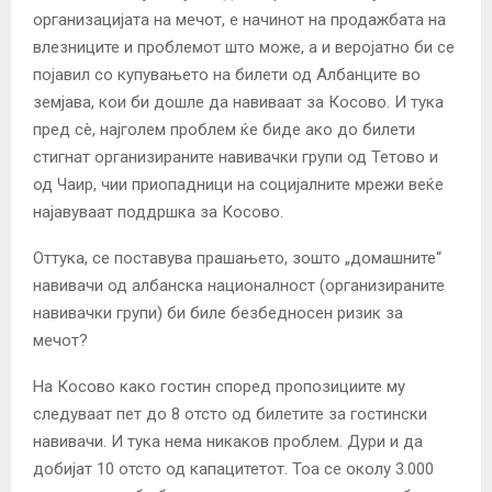
организацијата на мечот, е начинот на продажбата на
влезниците и проблемот што може, а и веројатно би се
појавил со купувањето на билети од Албанците во
земјава, кои би дошле да навиваат за Косово. И тука
пред сè, најголем проблем ќе биде ако до билети
стигнат организираните навивачки групи од Тетово и
од Чаир, чии приопадници на социјалните мрежи веќе
најавуваат поддршка за Косово.
Оттука, се поставува прашањето, зошто „домашните“
навивачи од албанска националност (организираните
навивачки групи) би биле безбедносен ризик за
мечот?
На Косово како гостин според пропозициите му
следуваат пет до 8 отсто од билетите за гостински
навивачи. И тука нема никаков проблем. Дури и да
добијат 10 отсто од капацитетот. Тоа се околу 3.000