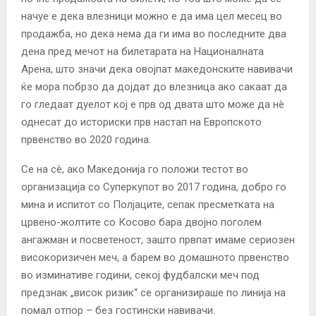
начуе е дека влезници можно е да има цел месец во
продажба, но дека нема да ги има во последните два
дена пред мечот на билетарата на Националната
Арена, што значи дека овојпат македонските навивачи
ќе мора побрзо да дојдат до влезница ако сакаат да
го гледаат дуелот кој е прв од двата што може да нè
однесат до историски прв настап на Европското
првенство во 2020 година.
Се на сè, ако Македонија го положи тестот во
организација со Суперкупот во 2017 година, добро го
мина и испитот со Полјаците, сепак пресметката на
црвено-жолтите со Косово бара двојно поголем
ангажман и посветеност, зашто првпат имаме сериозен
високоризичен меч, а барем во домашното првенство
во изминативе години, секој фудбалски меч под
предзнак „висок ризик“ се организираше по линија на
помал отпор – без гостински навивачи.