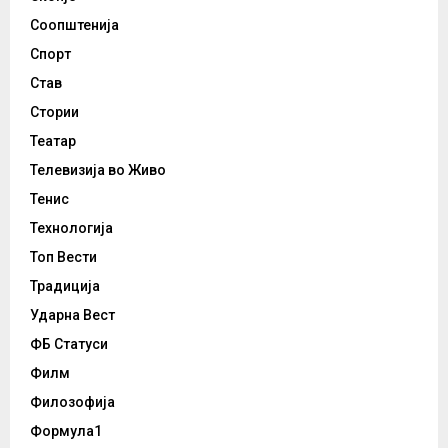
Соопштенија
Спорт
Став
Стории
Театар
Телевизија во Живо
Тенис
Технологија
Топ Вести
Традиција
Ударна Вест
ФБ Статуси
Филм
Филозофија
Формула1