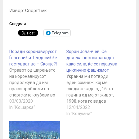
Извор: Спорт1.мк
Сподели
Telegram
Поради коронавирусот
Зоран Јованчев: Се
Ѓорѓевиќ и Теодосиќ ќе
додека постои западот
гостуваат во – Скопје?!
како сила, ќе се појавува
Стравот од ширењето
циклично фашизмот
на коронавирусот
Украина ми потврди
продолжува да им
еден сомнеж, кој ме
прави проблеми на
следи некаде од 16-та
спортските клубови во
година од мојот живот,
Европа, нешто од што би
03/03/2020
1988, кога го видов
можеле да имаат
In "Кошарка"
дедо ми како пушта
12/04/2022
бенефит македонските
солзи, тоа беше неколку
In "Колумни"
спортски вљубеници по
месеци пред да се
денешните
упокои. Таа слика ми
информација до која
остана врежана до ден
дојде Спорт1.мк дека
денешен, еден силен,