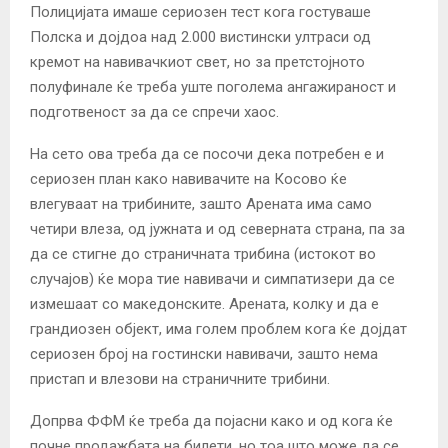
Полицијата имаше сериозен тест кога гостуваше
Полска и дојдоа над 2.000 вистински ултраси од
кремот на навивачкиот свет, но за претстојното
полуфинале ќе треба уште поголема ангажираност и
подготвеност за да се спречи хаос.
На сето ова треба да се посочи дека потребен е и
сериозен план како навивачите на Косово ќе
влегуваат на трибините, зашто Арената има само
четири влеза, од јужната и од северната страна, па за
да се стигне до страничната трибина (истокот во
случајов) ќе мора тие навивачи и симпатизери да се
измешаат со македонските. Арената, колку и да е
грандиозен објект, има голем проблем кога ќе дојдат
сериозен број на гостински навивачи, зашто нема
пристап и влезови на страничните трибини.
Допрва ФФМ ќе треба да појасни како и од кога ќе
почне продажбата на билети, но тоа што може да се