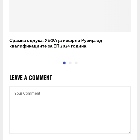
Срамна одлука: УЕФА ја исфрли Русија од
У
квалификациите за ЕП 2024 година.
н
LEAVE A COMMENT