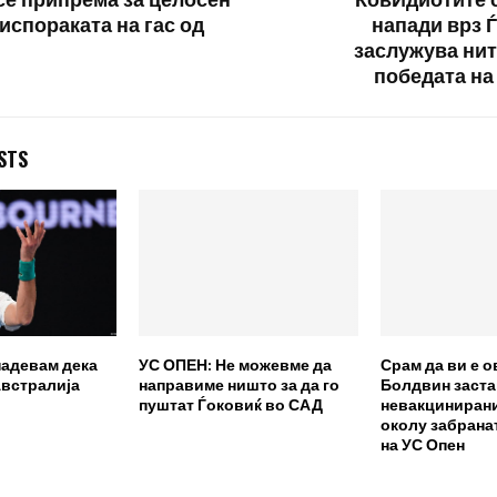
се припрема за целосен
КовИдиотите 
испораката на гас од
напади врз Ѓ
заслужува нит
победата н
STS
надевам дека
УС ОПЕН: Не можевме да
Срам да ви е о
Австралија
направиме ништо за да го
Болдвин заста
пуштат Ѓоковиќ во САД
невакциниран
околу забрана
на УС Опен