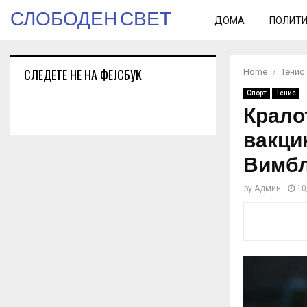
СЛОБОДЕН СВЕТ
ДОМА
ПОЛИТ
СЛЕДЕТЕ НЕ НА ФЕЈСБУК
Home
Тенис
Спорт
Тенис
Кралот
вакци
Вимб
by
Админ
10