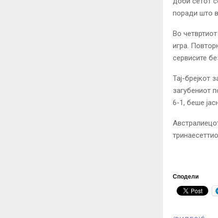
доби сетот с
поради што в
Во четвртиот
игра. Повтор
сервисите бе
Тај-брејкот 
загубениот п
6-1, беше ја
Австралиецот
тринаесеттио
Сподели