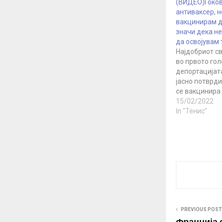
(ВИДЕО)Ѓоков
антиваксер, н
вакцинирам д
значи дека н
да освојувам
Најдобриот св
во првото гол
депортацијат
јасно потврди
се вакцинира 
услов за учес
15/02/2022
Никогаш не с
In "Тенис"
вакцинацијат
дека на глоба
се обидуваме
потиснеме ви
ставиме крај 
PREVIOUS POST