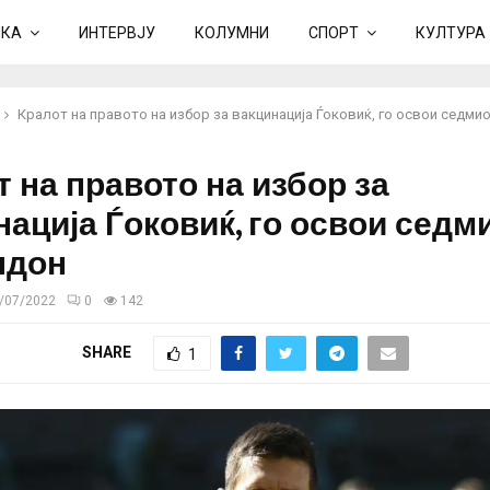
ИКА
ИНТЕРВЈУ
КОЛУМНИ
СПОРТ
КУЛТУРА
Кралот на правото на избор за вакцинација Ѓоковиќ, го освои седми
 на правото на избор за
нација Ѓоковиќ, го освои седм
лдон
/07/2022
0
142
SHARE
1