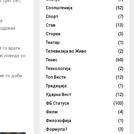
 трет сет,
Соопштенија
(52)
Спорт
(7)
та
Став
(13)
 одржаа
Стории
(3)
Театар
(1)
т го врати
Телевизија во Живо
(2)
иќ поведе со
Тенис
(60)
Технологија
(2)
иќ го доби
Топ Вести
(12)
Традиција
(1)
Ударна Вест
(12)
ФБ Статуси
(103)
Филм
(4)
Филозофија
(1)
Формула1
(3)