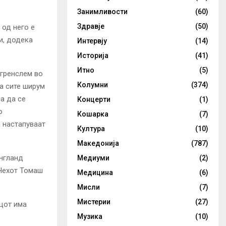
Занимливости
(60)
Здравје
(50)
 од него е
и, додека
Интервју
(14)
Историја
(41)
Итно
(5)
 гренслем во
Колумни
(374)
а сите ширум
а да се
Концерти
(1)
о
Кошарка
(7)
 настапуваат
Култура
(10)
Македонија
(787)
Ингланд
Медиуми
(2)
 Чехот Томаш
Медицина
(6)
Мисли
(7)
Мистерии
(27)
ецот има
Музика
(10)