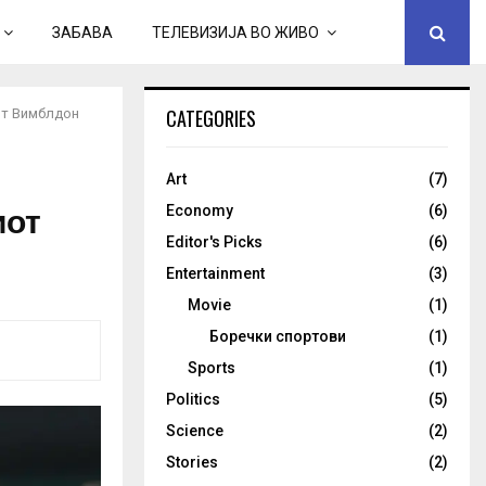
ЗАБАВА
ТЕЛЕВИЗИЈА ВО ЖИВО
CATEGORIES
от Вимблдон
Art
(7)
иот
Economy
(6)
Editor's Picks
(6)
Entertainment
(3)
Movie
(1)
Боречки спортови
(1)
Sports
(1)
Politics
(5)
Science
(2)
Stories
(2)