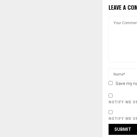
LEAVE A CO
Save my na
NOTIFY ME O
NOTIFY ME O