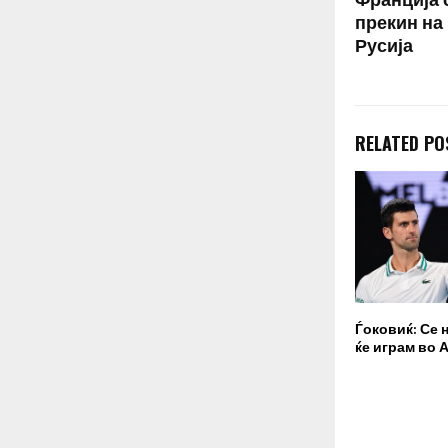
Франција 
прекин на 
Русија
RELATED PO
Ѓоковиќ: Се 
ќе играм во 