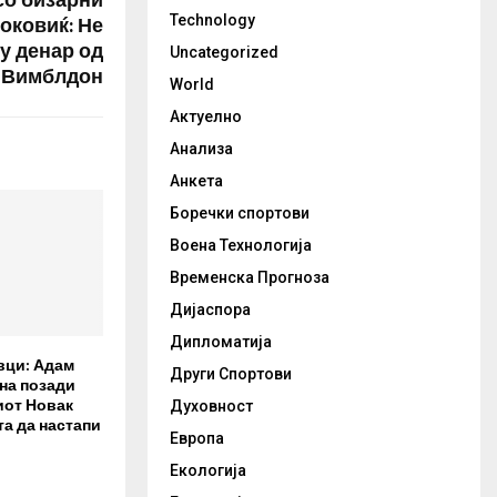
со бизарни
оковиќ: Не
Technology
у денар од
Uncategorized
а Вимблдон
World
Актуелно
Анализа
Анкета
Боречки спортови
Воена Технологија
Временска Прогноза
Дијаспора
Дипломатија
вци: Адам
Други Спортови
на позади
иот Новак
Духовност
та да настапи
Европа
Екологија