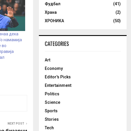
Фудбал
(41)
Храна
(2)
ХРОНИКА
(50)
знаа дека
Го намамија
CATEGORIES
е во
правија
ал
Art
Economy
Editor's Picks
Entertainment
Politics
Science
Sports
Stories
NEXT POST
Tech