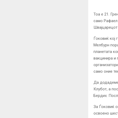
Тоа е 21. Гр
само Рафаел 
Швајцарецот
Ѓоковиќ кој 
Мелбурн пора
планетата ко
вакцинира и 
организатори
само оние те
Да додадеме 
Клубот, а по
Бердих. Посл
За Ѓоковиќ о
освоено шест