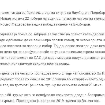
ен слем титула за Ѓоковиќ, а седма титула на Вимблдон. Подобар
Надал, кој има 22 победи на еден од четирите најголеми турнир
 Роџер Федерер има една победа повеќе на Вимблдон.
годинава ја почна со забрана за учество на првиот календарски
ди одбивање да се вакцинира против ковид, ги освои срцата н
и се залагаат за право на избор. Тој деновиве повтори дека нем
по цена да не освојува повеќе титули на тениските терени откак
те на гренслемот во САД донесоа мизерна одлука да можат да
нисери кои примиле вакцина против ковид.
дека ова е четврто последователно славје на Ѓоковиќ во Ол 
следниот пораз го имаше во 2017 година во четвртфиналето од
е тоа, на третиот Грен слем турнир во сезоната освои 28 меча.
ва е 88. турнир што го освојува во кариерата, додека Австрали
 турнири. Последната ја освои во 2019 година во Вашингтон.