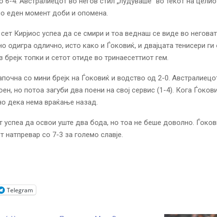
о 6-4. Австралиецот во негов стил „лудуваше“ во текот на целиот
о еден момент доби и опомена.
 сет Кирјиос успеа да се смири и тоа веднаш се виде во негова
но одигра одлично, исто како и Ѓоковиќ, и двајцата тенисери ги
з брејк топки и сетот отиде во тринаесеттиот гем.
започна со мини брејк на Ѓоковиќ и водство од 2-0. Австралиецо
оен, но потоа загуби два поени на свој сервис (1-4). Кога Ѓоков
сно дека нема враќање назад.
 успеа да освои уште два бода, но тоа не беше доволно. Ѓоков
т натпревар со 7-3 за големо славје.
Telegram