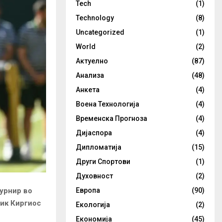
Tech
(1)
Technology
(8)
Uncategorized
(1)
World
(2)
Актуелно
(87)
Анализа
(48)
Анкета
(4)
Воена Технологија
(4)
Временска Прогноза
(4)
Дијаспора
(4)
Дипломатија
(15)
Други Спортови
(1)
Духовност
(2)
Европа
(90)
турнир во
Ник Киргиос
Екологија
(2)
Економија
(45)