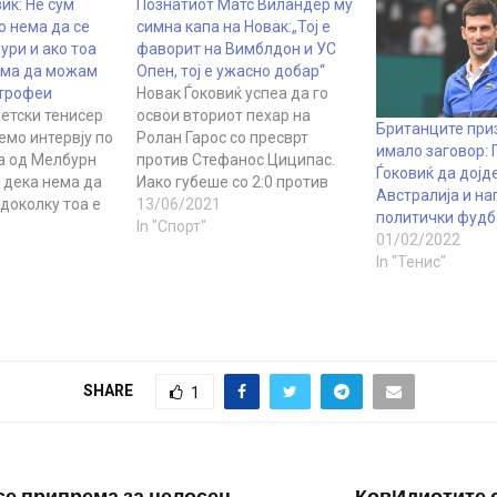
иќ: Не сум
Познатиот Матс Виландер му
о нема да се
симна капа на Новак:„Тој е
ури и ако тоа
фаворит на Вимблдон и УС
ема да можам
Опен, тој е ужасно добар“
 трофеи
Новак Ѓоковиќ успеа да го
етски тенисер
освои вториот пехар на
Британците при
емо интервју по
Ролан Гарос со пресврт
имало заговор: 
а од Мелбурн
против Стефанос Циципас.
Ѓоковиќ да дојд
 дека нема да
Иако губеше со 2:0 против
Австралија и на
доколку тоа е
грчкиот тенисер, успеа да се
13/06/2021
политички фудб
тво на турнири
врати и на крајот да слави со
In "Спорт"
01/02/2022
ум бил против
триумф. Тоа го принуди
In "Тенис"
а, разбирам
легендарниот Матс
лно ниво сите
Виландер, кој сега работи
 да го
како коментатор на
русот и да
Еуроспорт, да го прогласи…
на сето…
SHARE
1