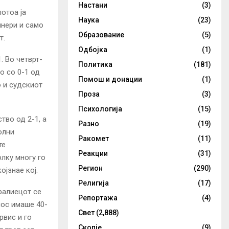
Настани
(3)
потоа ја
Наука
(23)
инери и само
Образование
(5)
т.
Одбојка
(1)
. Во четврт-
Политика
(181)
о со 0-1 од
Помош и донации
(1)
о и судскиот
Проза
(3)
Психологија
(15)
тво од 2-1, а
Разно
(19)
олни
Ракомет
(11)
те
Реакции
(31)
олку многу го
Регион
(290)
јзнае кој.
Религија
(17)
ралиецот се
Репортажа
(4)
јиос имаше 40-
Свет
(2,888)
рвис и го
Скопје
(9)