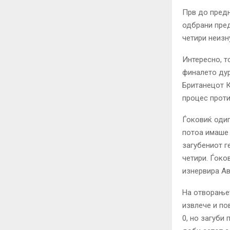
Прв до предно
одбрани пред
четири неизн
Интересно, т
финалето дур
Британецот К
процес проти
Ѓоковиќ одиг
потоа имаше 
загубениот г
четири. Ѓоко
изнервира Ав
На отворањет
извлече и пов
0, но загуби