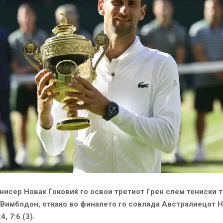
нисер Новак Ѓоковиќ го освои третиот Грен слем тениски 
 Вимблдон, откако во финалето го совлада Австралиецот 
:4, 7:6 (3).