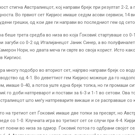
ст стигна Австралиецот, кој направи брејк при резултат 2-2, а 
носта. Во првиот сет Кирјиос имаше седум асови сервиси, 14 в
удени грешки, од кои две ги направи во последниот гем од сето
оа беше трета средба во низа во која Ѓоковиќ стартуваше со 0-1
и загуби со 0-2 од Италијанецот Јаник Синер, а во полуфиналет
амерон Нори, но двата меча ги сврте во своја корист. Исто как
в Киргиос.
ра многу подобро во вториот сет, најпрво направи брејк со водс
водство од 4-1. Во деветтиот гем Кирјиос можеше да го надоп
ем, имаше 0-40, а потоа уште една брејк топка, но ги промаши си
виќ го доби натпреварот и постави за 6-3 и 1-1 во сетови. Ова т
стралиецот што меѓу натпреварите викаше и се расправаше со ко
о на третиот сет Ѓоковиќ имаше две топки за пресврт, но Авст
еде со 1-0. Клучната игра во третиот сет се случи при 4-4. Кир
 пет поени во низа за одмор. Ѓоковиќ потоа го одбрани својот се