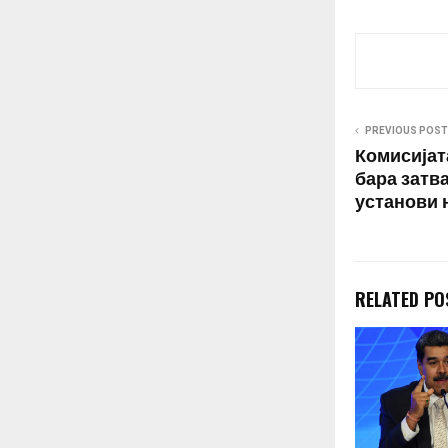
PREVIOUS POST
Комисијат
бара затв
установи 
RELATED PO