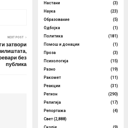
како и
Настани
(3)
на Абхазија
Наука
(23)
раѓаните на
а, со
Образование
(5)
Одбојка
(1)
Политика
(181)
NEXT POST
ги затвори
Помош и донации
(1)
чилиштата,
Проза
(3)
ревари без
Психологија
(15)
публика
Разно
(19)
Ракомет
(11)
Реакции
(31)
Регион
(290)
Религија
(17)
Репортажа
(4)
Свет
(2,888)
Скопје
(9)