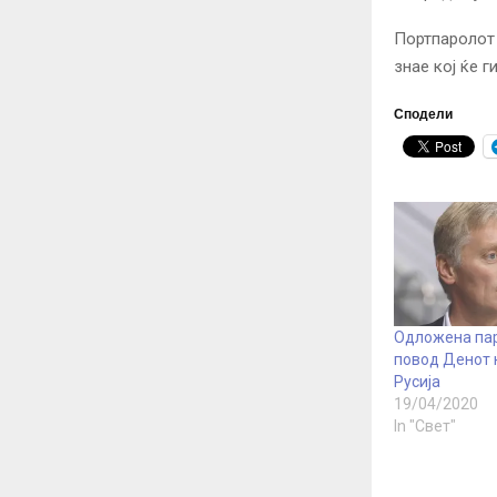
Портпаролот 
знае кој ќе 
Сподели
Одложена па
повод Денот 
Русија
19/04/2020
In "Свет"