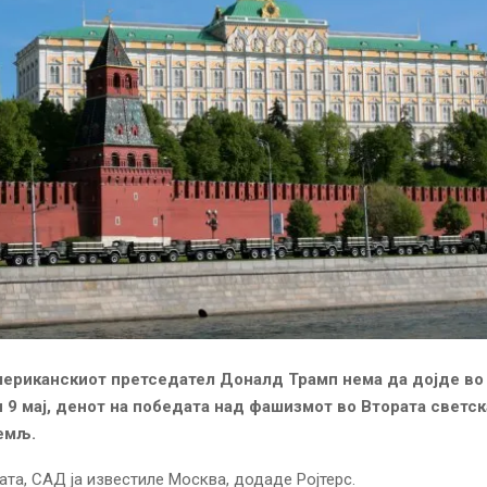
ериканскиот претседател Доналд Трамп нема да дојде во 
 9 мај, денот на победата над фашизмот во Втората светска
емљ.
ата, САД ја известиле Москва, додаде Ројтерс.