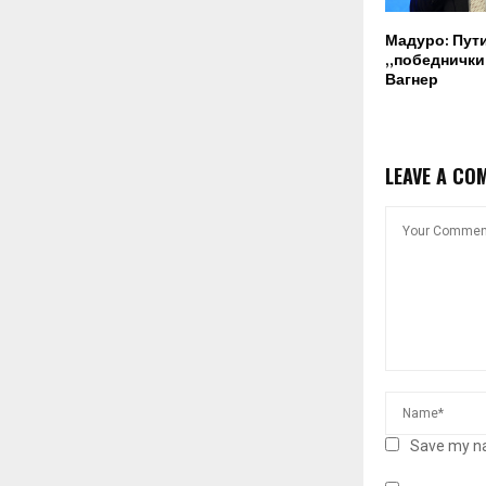
Мадуро: Пут
„победнички“
Вагнер
LEAVE A CO
Save my na