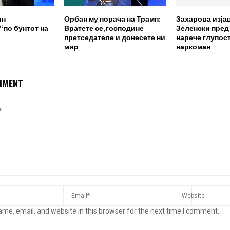
ин
Орбан му порача на Трамп:
Захарова изја
 по бунтот на
Вратете се, господине
Зеленски пред
претседателе и донесете ни
нарече глупост
мир
наркоман
MMENT
me, email, and website in this browser for the next time I comment.