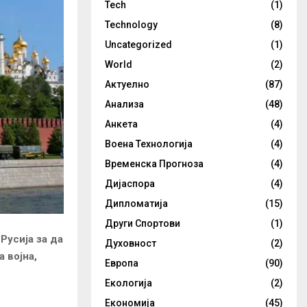
Tech
(1)
Technology
(8)
Uncategorized
(1)
World
(2)
Актуелно
(87)
Анализа
(48)
Анкета
(4)
Воена Технологија
(4)
Временска Прогноза
(4)
Дијаспора
(4)
Дипломатија
(15)
Други Спортови
(1)
Русија за да
Духовност
(2)
 војна,
Европа
(90)
Екологија
(2)
Економија
(45)