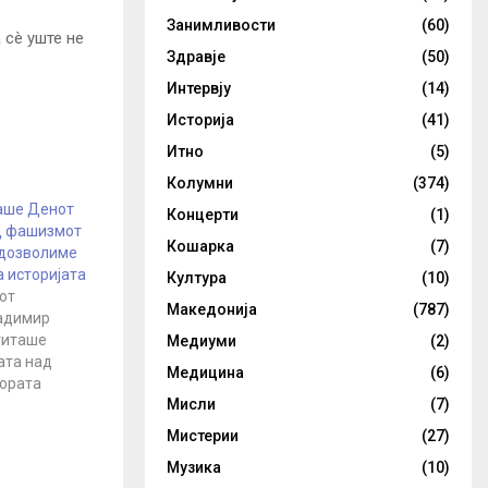
Занимливости
(60)
 сè уште не
Здравје
(50)
Интервју
(14)
Историја
(41)
Итно
(5)
Колумни
(374)
таше Денот
Концерти
(1)
д фашизмот
Кошарка
(7)
 дозволиме
 историјата
Култура
(10)
от
Македонија
(787)
адимир
титаше
Медиуми
(2)
ата над
Медицина
(6)
ората
Мисли
(7)
мај, на
едницата на
Мистерии
(27)
ви (ЗНД),
Музика
(10)
оранешниот