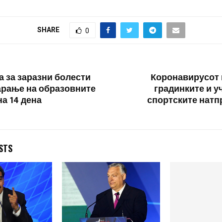
Путин . „Одржувањето на
Советски сојуз, 
парадата би било премногу
претседателите 
ризично, поради
и Осетија и на г
SHARE
0
коронавирусот во овој
Грузија и Украин
момент“, рече
пораката не…
претседателот Путин.
Воената парада
традиционално…
а за заразни болести
Коронавирусот 
арање на образовните
градинките и у
на 14 дена
спортските натп
STS