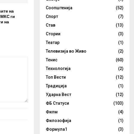
Соопштенија
(52)
вите на
 МКС ги
Спорт
(7)
и на
Став
(13)
Стории
(3)
Театар
(1)
Телевизија во Живо
(2)
Тенис
(60)
Технологија
(2)
Топ Вести
(12)
Традиција
(1)
Ударна Вест
(12)
ФБ Статуси
(103)
Филм
(4)
Филозофија
(1)
Формула1
(3)