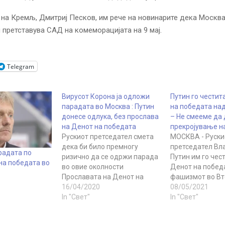
на Кремљ, Дмитриј Песков, им рече на новинарите дека Москва
ги претставува САД на комеморацијата на 9 мај.
Telegram
Вирусот Корона ја одложи
Путин го чести
парадата во Москва : Путин
на победата на
донесе одлука, без прослава
– Не смееме да
на Денот на победата
прекројување на
Рускиот претседател смета
МОСКВА - Руски
дека би било премногу
претседател Вл
радата по
ризично да се одржи парада
Путин им го чес
на победата во
во овие околности
Денот на побед
Прославата на Денот на
фашизмот во Вт
победата нема да се одржи
16/04/2020
светска војна, 9 
08/05/2021
на 9 мај во Москва, одлучи
In "Свет"
лидерите на За
In "Свет"
рускиот
независни држа
претседател Владимир
републики на п