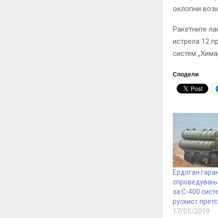
оклопни вози
Ракетните лан
истрела 12 п
систем „Хима
Сподели
Ердоган гара
спроведување
за С-400 сист
рускиот прет
17/05/2019