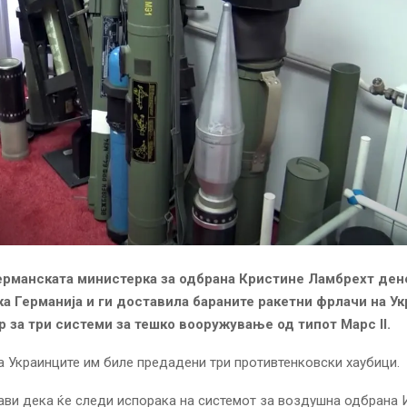
рманската министерка за одбрана Кристине Ламбрехт ден
а Германија и ги доставила бараните ракетни фрлачи на Ук
р за три системи за тешко вооружување од типот Марс II.
на Украинците им биле предадени три противтенковски хаубици.
ави дека ќе следи испорака на системот за воздушна одбрана 