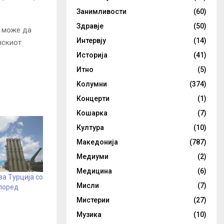
Занимливости
(60)
Здравје
(50)
ј може да
Интервју
(14)
нскиот
Историја
(41)
Итно
(5)
Колумни
(374)
Концерти
(1)
Кошарка
(7)
Култура
(10)
Македонија
(787)
Медиуми
(2)
Медицина
(6)
ва Турција со
Мисли
(7)
според
Мистерии
(27)
Музика
(10)