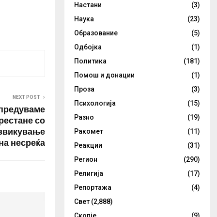
Настани
(3)
Наука
(23)
Образование
(5)
Одбојка
(1)
Политика
(181)
Помош и донации
(1)
Проза
(3)
NEXT POST
Психологија
(15)
упредуваме
Разно
(19)
престане со
извикување
Ракомет
(11)
на несреќа
Реакции
(31)
Регион
(290)
Религија
(17)
Репортажа
(4)
Свет
(2,888)
Скопје
(9)