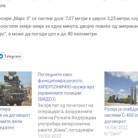
ла.
сери „Марс II“ се систем долг 7,07 метри и широк 3,25 метри, ко
роектили земја-земја за една минута, двојно повеќе од америка
рс“, а може да погоди цел и до 80 километри.
Telegram
Погледнете како
функционира руското
ХИПЕРСОНИЧНО оружје врз
украинските позиции
(ВИДЕО)
За прв пат од почетокот на
нтира
Русија ја снабду
операцијата, вооружените
 на договорoт
системи С-400 
сили на Руската Федерација
емите, вели
договорот
употребија хиперсонични
седател
16/08/2022
ракети „Кама“, погодувајќи
In "Свет"
го украинскиот воен
19/03/2022