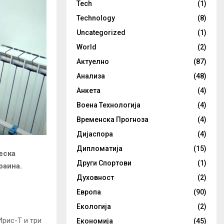
Tech
(1)
Technology
(8)
Uncategorized
(1)
World
(2)
Актуелно
(87)
Анализа
(48)
Анкета
(4)
Воена Технологија
(4)
Временска Прогноза
(4)
Дијаспора
(4)
Дипломатија
(15)
еска
Други Спортови
(1)
раина.
Духовност
(2)
Европа
(90)
Екологија
(2)
Ирис-Т и три
Економија
(45)