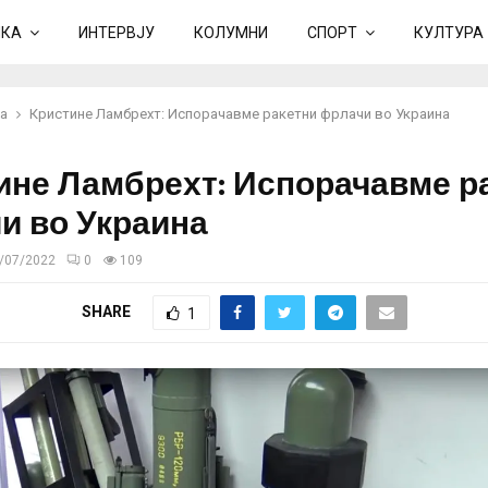
ИКА
ИНТЕРВЈУ
КОЛУМНИ
СПОРТ
КУЛТУРА
а
Кристине Ламбрехт: Испорачавме ракетни фрлачи во Украина
ине Ламбрехт: Испорачавме р
и во Украина
/07/2022
0
109
SHARE
1