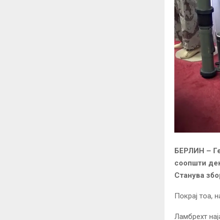
БЕРЛИН –
Ге
соопшти дек
Станува збо
Покрај тоа, 
Ламбрехт нај