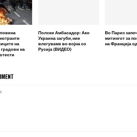
оловина
Полски Амбасадор: Ако
Во Париз запо
нстранти
Украина загуби, ние
митингот за п
лиците на
влегуваме во војна со
на Франција о
 градови на
Русија (ВИДЕО)
ротести
MMENT