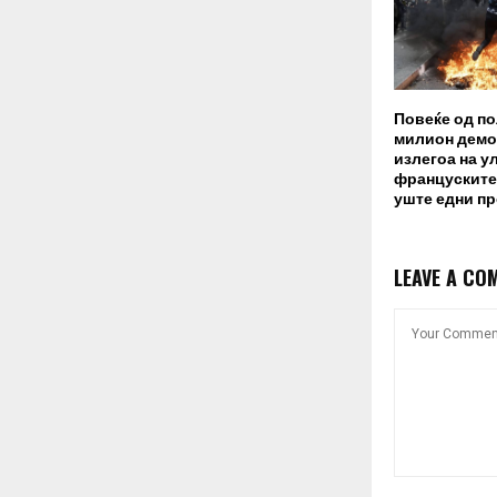
Повеќе од п
милион демо
излегоа на у
француските
уште едни п
LEAVE A CO