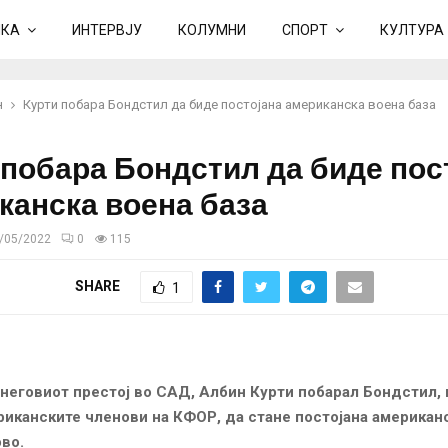
ИКА
ИНТЕРВЈУ
КОЛУМНИ
СПОРТ
КУЛТУРА
н
Курти побара Бондстил да биде постојана американска воена база
 побара Бондстил да биде пос
канска воена база
/05/2022
0
115
SHARE
1
 неговиот престој во САД, Албин Курти побарал Бондстил,
риканските членови на КФОР, да стане постојана американ
ово.