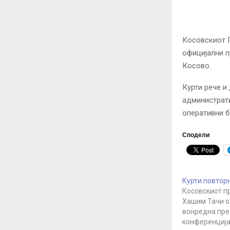
Косовскиот П
официјални п
Косово.
Курти рече и
администрати
оперативни б
Сподели
Курти повторн
Косовскиот п
Хашим Тачи 
вонредна пре
конференција