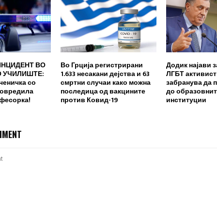
ИНЦИДЕНТ ВО
Во Грција регистрирани
Додик најави з
 УЧИЛИШТЕ:
1.633 несакани дејства и 63
ЛГБТ активисти
ченичка со
смртни случаи како можна
забранува да 
повредила
последица од вакцините
до образовнит
офесорка!
против Ковид-19
институции
MMENT