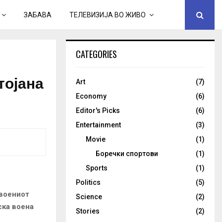
ЗАБАВА
ТЕЛЕВИЗИЈА ВО ЖИВО
CATEGORIES
тојана
Art
(7)
Economy
(6)
Editor's Picks
(6)
Entertainment
(3)
Movie
(1)
Боречки спортови
(1)
Sports
(1)
Politics
(5)
 воениот
Science
(2)
ска воена
Stories
(2)