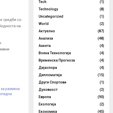
Tech
(1)
Technology
(8)
Uncategorized
(1)
ќе средби со
World
(2)
бедноста на
Актуелно
(87)
Анализа
(48)
ж
Анкета
(4)
зивни
Воена Технологија
(4)
Временска Прогноза
(4)
Дијаспора
(4)
Дипломатија
(15)
Други Спортови
(1)
т за размена
Духовност
(2)
ропадна
Европа
(90)
Екологија
(2)
Економија
(45)