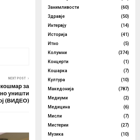
Занимливости
(60)
Здравје
(50)
Интервју
(14)
Историја
(41)
Итно
(5)
Колумни
(374)
Концерти
(1)
Кошарка
(7)
NEXT POST
Култура
(10)
 кошмар за
Македонија
(787)
сно уништи
Медиуми
(2)
ој (ВИДЕО)
Медицина
(6)
Мисли
(7)
Мистерии
(27)
Музика
(10)