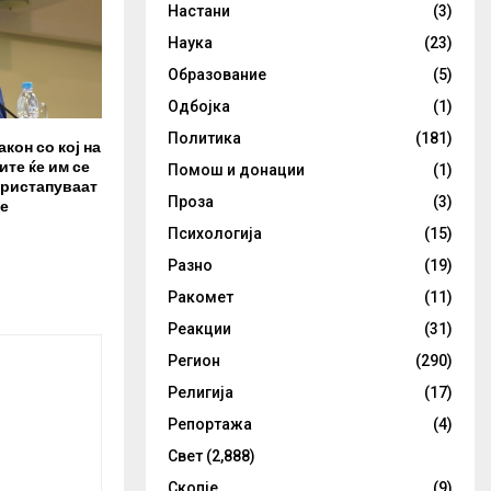
Настани
(3)
Наука
(23)
Образование
(5)
Одбојка
(1)
Политика
(181)
акон со кој на
те ќе им се
Помош и донации
(1)
пристапуваат
Проза
(3)
е
Психологија
(15)
Разно
(19)
Ракомет
(11)
Реакции
(31)
Регион
(290)
Религија
(17)
Репортажа
(4)
Свет
(2,888)
Скопје
(9)