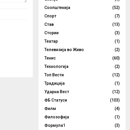
Соопштенија
(52)
Спорт
(7)
Став
(13)
Стории
(3)
Театар
(1)
Телевизија во Живо
(2)
Тенис
(60)
Технологија
(2)
Топ Вести
(12)
Традиција
(1)
Ударна Вест
(12)
ФБ Статуси
(103)
Филм
(4)
Филозофија
(1)
Формула1
(3)