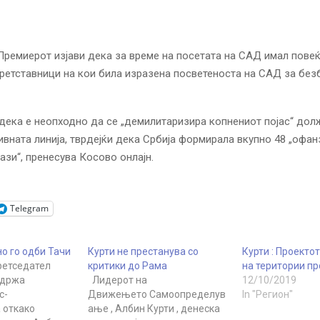
ремиерот изјави дека за време на посетата на САД имал пове
ретставници на кои била изразена посветеноста на САД за без
 дека е неопходно да се „демилитаризира копнениот појас“ дол
вната линија, тврдејќи дека Србија формирала вкупно 48 „офан
ази“, пренесува Косово онлајн.
Telegram
о го одби Тачи
Курти не престанува со
Курти : Проекто
ретседател
критики до Рама
на територии п
одржа
Лидерот на
12/10/2019
с-
Движењето Самоопределув
In "Регион"
 откако
ање , Албин Курти , денеска