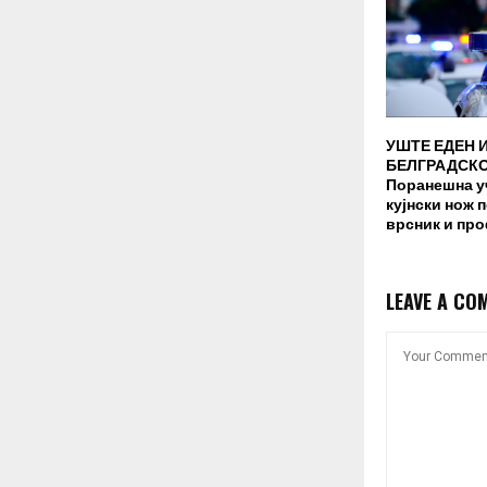
УШТЕ ЕДЕН 
БЕЛГРАДСКО
Поранешна у
кујнски нож 
врсник и пр
LEAVE A CO