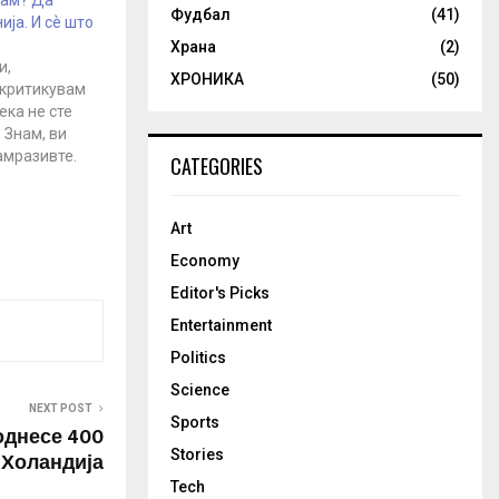
рам? Да
Фудбал
(41)
ја. И сѐ што
Храна
(2)
и,
ХРОНИКА
(50)
 критикувам
ека не сте
 Знам, ви
амразивте.
CATEGORIES
ијаското во
 ќе сфатите
си ги
Art
лавите и да
Economy
е згрешивте
грешите.…
Editor's Picks
Entertainment
Politics
Science
NEXT POST
Sports
однесе 400
Stories
 Холандија
Tech