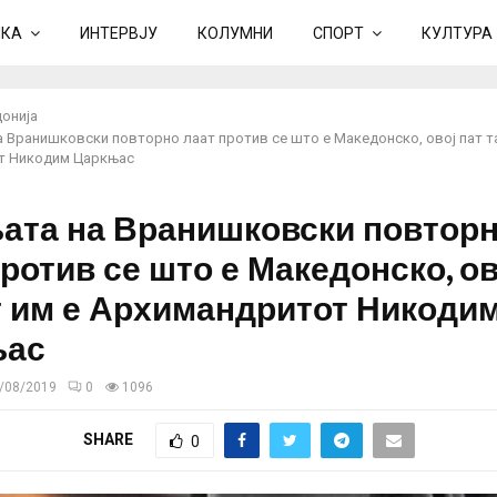
ИКА
ИНТЕРВЈУ
КОЛУМНИ
СПОРТ
КУЛТУРА
онија
а Вранишковски повторно лаат против се што е Македонско, овој пат та
т Никодим Царкњас
ата на Вранишковски повтор
ротив се што е Македонско, ов
т им е Архимандритот Никоди
њас
/08/2019
0
1096
SHARE
0