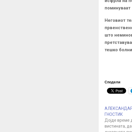
исфрла на п
поминуваат
Неговиот те
првенствено
што неминов
претставува
тешко болни
Сподели
АЛЕКСАНДАР 
ГНОСТИК
Дојде време 
вистината, да