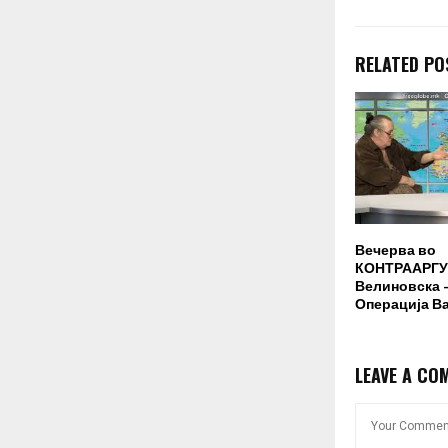
RELATED PO
Вечерва во
КОНТРААРГУ
Велиновска –
Операција В
LEAVE A CO