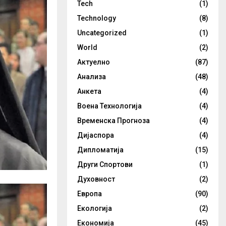
Tech
(1)
Technology
(8)
Uncategorized
(1)
World
(2)
Актуелно
(87)
Анализа
(48)
Анкета
(4)
Воена Технологија
(4)
Временска Прогноза
(4)
Дијаспора
(4)
Дипломатија
(15)
Други Спортови
(1)
Духовност
(2)
Европа
(90)
Екологија
(2)
Економија
(45)