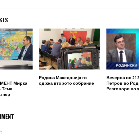
STS
Родина Македонија го
Вечерва во 21.
МЕНТ Мирка
одржа второто собрание
Петров во Род
 Тема,
Разговори во 
агнер
MMENT