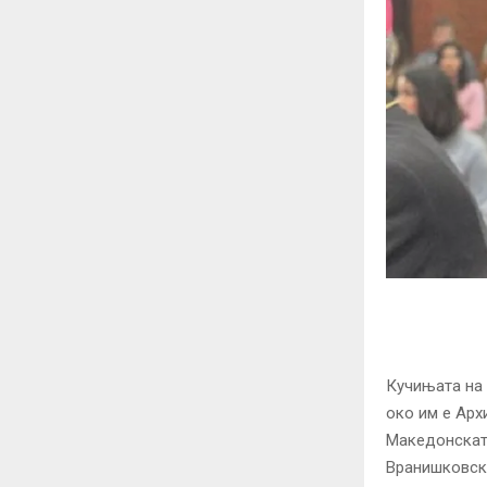
Кучињата на 
око им е Арх
Македонската
Вранишковски