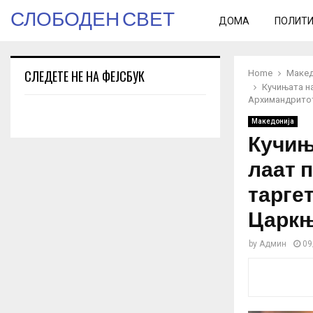
СЛОБОДЕН СВЕТ
ДОМА
ПОЛИТ
СЛЕДЕТЕ НЕ НА ФЕЈСБУК
Home
Макед
Кучињата н
Архимандрито
Македонија
Кучињ
лаат п
тарге
Царк
by
Админ
09