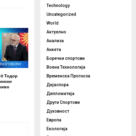
Technology
Uncategorized
World
Актуелно
Анализа
Анкета
Боречки спортови
Воена Технологија
30 Тодор
Временска Прогноза
ински
Дијаспора
живо
Дипломатија
Други Спортови
Духовност
Европа
Екологија