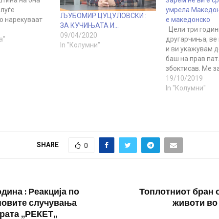
штина на она
Зарем не ви е с
 луѓе
умрела Македони
ЉУБОМИР ЦУЦУЛОВСКИ :
го нарекуваат
е македонско
ЗА КУЧИЊАТА И…
кстремизам“.
Цели три годин
09/04/2020
ги збунивме со
а"
другарчиња, ве
In "Колумни"
тикетите на
и ви укажувам д
ички симпатии,
баш на прав пат.
бојата на
збоктисав. Ме з
 и со минување
Но сега, после ф
19/10/2019
д, од
Брисел, можеби
In "Колумни"
о“ во
дека е време да 
“…
чукнете малку г
размислите кад
и каде сѐ уште 
SHARE
0
дина : Реакција по
Топлотниот бран 
новите случувања
животи во
ата ,,РЕКЕТ,,