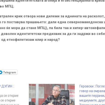
овршина идентитетската агонија и егзистенцијалната криза 
 во МПЦ.
атрален крик отвора нови дилеми за иднината на расколот,
 го поставува прашањето: дали една северномакедонска ц
но ќе мора да стане МПЦ), па била таа и хипер-автокефал
 доволен идентитетски предизвик за да ги задржи во себе
 од етнофилетизам клир и народ?
Telegram
ДУГИН :
Геровски : Погл
говор на омраз
да се открие
вашите перјани
 се открие
медиумите, дру