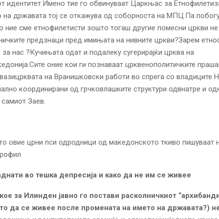
т идентитет.Имено тие го обвинуваат Царкњас за Етнофилети
 на државата тој се откажува од соборноста на МПЦ.Па побог
ако ние сме етнофилетисти зошто тогаш другие помесни цркви не 
тничките предзнаци пред имињата на нивните цркви?Зарем етн
 за нас ?Кучињата одат и подалеку сугерирајќи црква на
акедонија.Сите оние кои ги познаваат црквенополитичките праш
вазицрквата на Вранишковски работи во спрега со владиците Н
ално координирани од грчковлашките структури одвнатре и од
 самиот Заев.
то овие црни пси одродници од македонското ткиво пишуваат н
профил
днати во тешка депресија и како да не им се живее
ое за Илинден јавно го постави расколничкиот “архибанд
што да се живее после промената на името на државата?) не