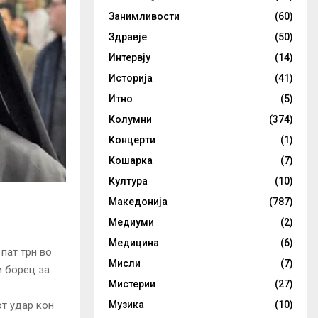
Занимливости
(60)
Здравје
(50)
Интервју
(14)
Историја
(41)
Итно
(5)
Колумни
(374)
Концерти
(1)
Кошарка
(7)
Култура
(10)
Македонија
(787)
Медиуми
(2)
Медицина
(6)
пат трн во
Мисли
(7)
и борец за
Мистерии
(27)
Музика
(10)
т удар кон