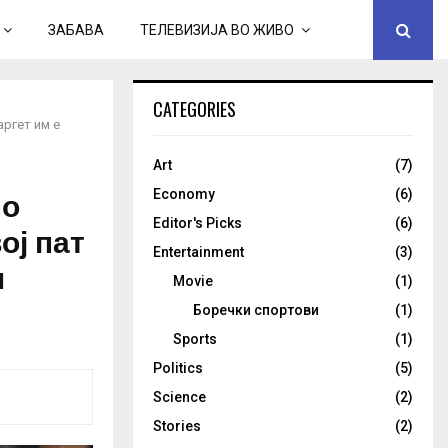
ЗАБАВА
ТЕЛЕВИЗИЈА ВО ЖИВО
CATEGORIES
ргет им е
Art
(7)
но
Economy
(6)
Editor's Picks
(6)
ој пат
Entertainment
(3)
м
Movie
(1)
Боречки спортови
(1)
Sports
(1)
Politics
(5)
Science
(2)
Stories
(2)