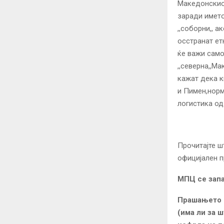
Македонскио
заради името
,,соборни,, 
осстранат е
ќе важи само
,,северна,,М
кажат дека к
и Пимен,норм
логистика од
Прочитајте ш
официјален 
МПЦ се запа
Прашањето к
(има ли за 