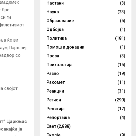
зам,демек
Настани
(3)
у бре
Наука
(23)
си ги
Образование
(5)
офилетизмот
Одбојка
(1)
Политика
(181)
ања ќе ви
Помош и донации
(1)
аум,Партениј
надвор со
Проза
(3)
Психологија
(15)
Разно
(19)
Ракомет
(11)
а својот
Реакции
(31)
Регион
(290)
Религија
(17)
Репортажа
(4)
ит” Царкњас
Свет
(2,888)
сакајќи ја
Скопје
(9)