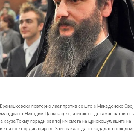
Вранишковски повторно лаат против се што е Македонско.Овој 
имандритот Никодим Царкњац кој итекако е докажан патриот 
 кауза.Токму поради ова тој им смета на црнокошуљашите на
 кои во координација со Заев сакаат да го зададат последнио