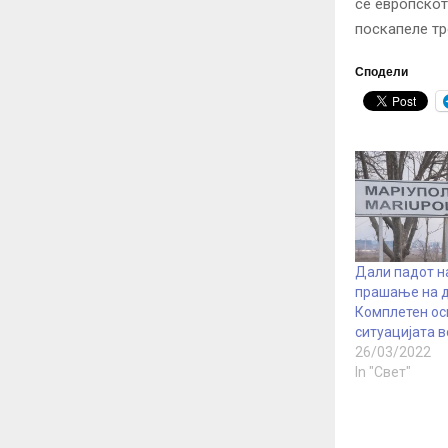
се европскот
поскапеле тр
Сподели
Дали падот н
прашање на 
Комплетен ос
ситуацијата в
26/03/2022
In "Свет"