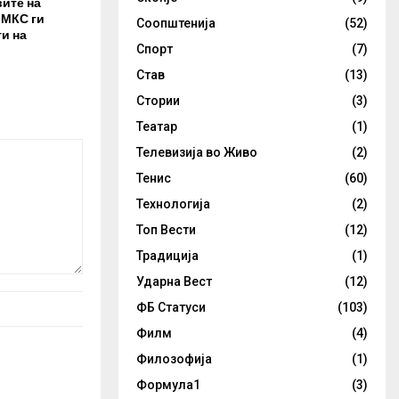
вите на
 МКС ги
Соопштенија
(52)
и на
Спорт
(7)
Став
(13)
Стории
(3)
Театар
(1)
Телевизија во Живо
(2)
Тенис
(60)
Технологија
(2)
Топ Вести
(12)
Традиција
(1)
Ударна Вест
(12)
ФБ Статуси
(103)
Филм
(4)
Филозофија
(1)
Формула1
(3)