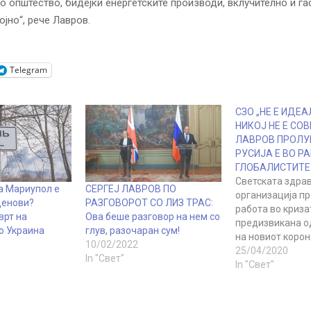
о општество, бидејќи енергетските производи, вклучително и га
ојно“, рече Лавров.
Telegram
СЗО „НЕ Е ИДЕА
НИКОЈ НЕ Е СОВ
ЛАВРОВ ПРОЛУ
РУСИЈА Е ВО Р
ГЛОБАЛИСТИТЕ
Светската здра
а Мариупол е
СЕРГЕЈ ЛАВРОВ ПО
организација п
денови?
РАЗГОВОРОТ СО ЛИЗ ТРАС:
работа во криза
врт на
Ова беше разговор на нем со
предизвикана 
о Украина
глув, разочаран сум!
на новиот корон
10/02/2022
соопшти денеска
25/04/2020
In "Свет"
одговарајќи на 
In "Свет"
кон оваа органи
доаѓаат од САД
дека СЗО ја исп