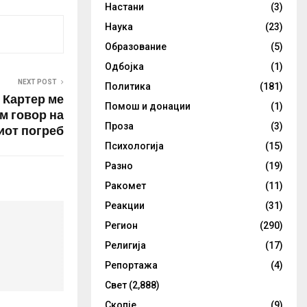
Настани
(3)
ко агенција
координира
Наука
(23)
олитики“,
Образование
(5)
инистер за
оти Сергеј…
Одбојка
(1)
NEXT POST
Политика
(181)
: Картер ме
Помош и донации
(1)
м говор на
Проза
(3)
иот погреб
Психологија
(15)
Разно
(19)
Ракомет
(11)
Реакции
(31)
Регион
(290)
Религија
(17)
Репортажа
(4)
Свет
(2,888)
Скопје
(9)