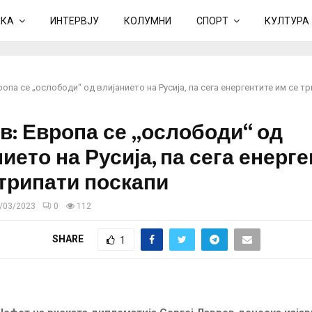
ИКА
ИНТЕРВЈУ
КОЛУМНИ
СПОРТ
КУЛТУРА
опа се „ослободи“ од влијанието на Русија, па сега енергентите им се т
в: Европа се „ослободи“ од
ието на Русија, па сега енерг
 трипати поскапи
/03/2023
0
112
SHARE
1