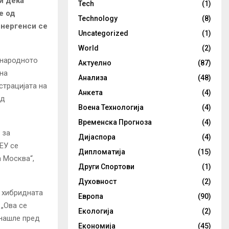
и дека
Tech
(1)
е од
Technology
(8)
енергенси се
Uncategorized
(1)
World
(2)
ународното
Актуелно
(87)
на
Анализа
(48)
страцијата на
Анкета
(4)
од
Воена Технологија
(4)
Временска Прогноза
(4)
 за
Дијаспора
(4)
ЕУ се
Дипломатија
(15)
а Москва“,
Други Спортови
(1)
Духовност
(2)
а хибридната
Европа
(90)
 „Ова се
Екологија
(2)
снашле пред
Економија
(45)