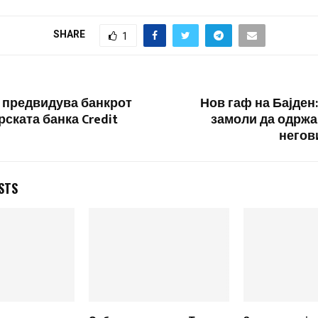
својата улога ка
која ги води и 
SHARE
1
здравствените п
оцени рускиот м
надворешни раб
 предвидува банкрот
Нов гаф на Бајден
ската банка Credit
замоли да одржа
негов
STS