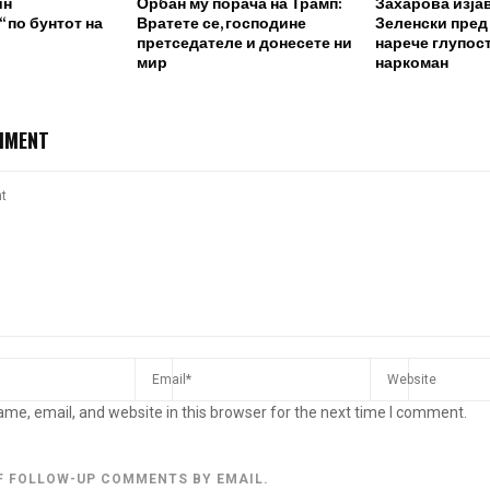
ин
Орбан му порача на Трамп:
Захарова изја
 по бунтот на
Вратете се, господине
Зеленски пред
претседателе и донесете ни
нарече глупост
мир
наркоман
MMENT
me, email, and website in this browser for the next time I comment.
F FOLLOW-UP COMMENTS BY EMAIL.