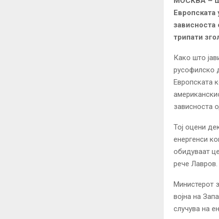
МОСКВА – Ше
Европската 
зависноста 
трипати зго
Како што јав
русофилско д
Европската к
американскио
зависноста о
Тој оцени де
енергенси ко
обидуваат це
рече Лавров.
Министерот з
војна на Зап
случува на е