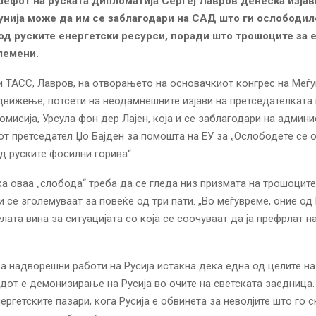
фот на руската дипломатија Сергеј Лавров денеска изјав
унија може да им се заблагодари на САД што ги ослободил
од руските енергетски ресурси, поради што трошоците за 
лемени.
и ТАСС, Лавров, на отворањето на основачкиот конгрес на Меѓ
вижење, потсети на неодамнешните изјави на претседателката 
омисија, Урсула фон дер Лајен, која и се заблагодари на админи
т претседател Џо Бајден за помошта на ЕУ за „Ослободете се 
д руските фосилни горива“.
ка оваа „слобода“ треба да се гледа низ призмата на трошоците
и се зголемуваат за повеќе од три пати. „Во меѓувреме, оние од 
лата вина за ситуацијата со која се соочуваат да ја префрлат н
а надворешни работи на Русија истакна дека една од целите н
адот е демонизирање на Русија во очите на светската заедница.
нергетските пазари, кога Русија е обвинета за неволјите што го 