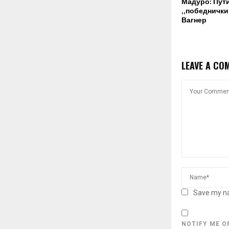
Мадуро: Пут
„победнички“
Вагнер
LEAVE A CO
Save my na
NOTIFY ME O