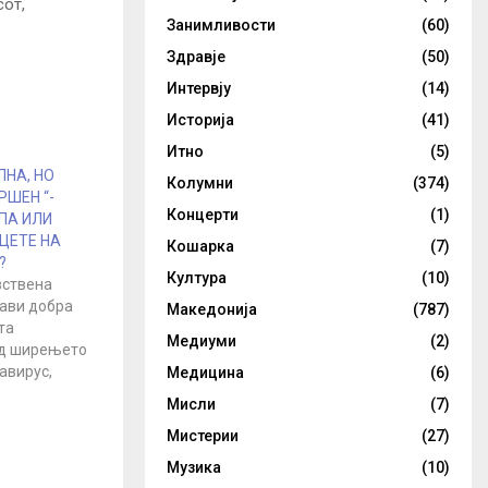
сот,
Занимливости
(60)
Здравје
(50)
Интервју
(14)
Историја
(41)
Итно
(5)
ЛНА, НО
Колумни
(374)
РШЕН “-
Концерти
(1)
ПА ИЛИ
АЦЕТЕ НА
Кошарка
(7)
?
Култура
(10)
вствена
рави добра
Македонија
(787)
та
Медиуми
(2)
од ширењето
авирус,
Медицина
(6)
 Русија,
Мисли
(7)
критиките
Мистерии
(27)
зација кои
. „Мислам
Музика
(10)
олнува