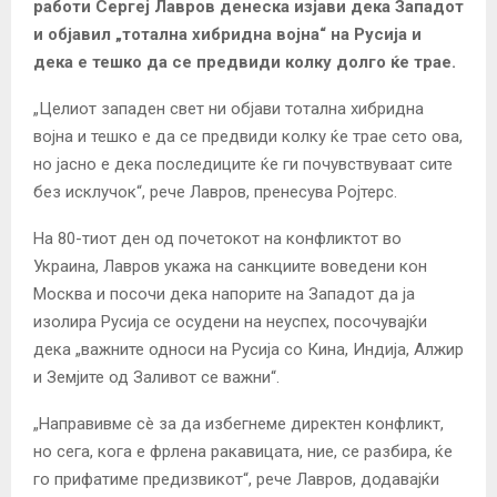
работи Сергеј Лавров денеска изјави дека Западот
и објавил „тотална хибридна војна“ на Русија и
дека е тешко да се предвиди колку долго ќе трае.
„Целиот западен свет ни објави тотална хибридна
војна и тешко е да се предвиди колку ќе трае сето ова,
но јасно е дека последиците ќе ги почувствуваат сите
без исклучок“, рече Лавров, пренесува Ројтерс.
На 80-тиот ден од почетокот на конфликтот во
Украина, Лавров укажа на санкциите воведени кон
Москва и посочи дека напорите на Западот да ја
изолира Русија се осудени на неуспех, посочувајќи
дека „важните односи на Русија со Кина, Индија, Алжир
и Земјите од Заливот се важни“.
„Направивме сè за да избегнеме директен конфликт,
но сега, кога е фрлена ракавицата, ние, се разбира, ќе
го прифатиме предизвикот“, рече Лавров, додавајќи