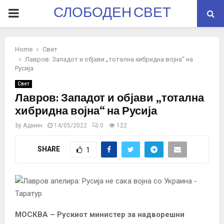
СЛОБОДЕН СВЕТ
PRIMARY
MENU
Home
Свет
Лавров: Западот и објави „тотална хибридна војна“ на
Русија
Свет
Лавров: Западот и објави „тотална
хибридна војна“ на Русија
by
Админ
14/05/2022
0
122
SHARE
1
МОСКВА – Рускиот министер за надворешни