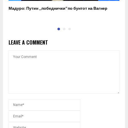
Мадуро: Путин „победнички“ по бунтот на Вагнер
О
п
LEAVE A COMMENT