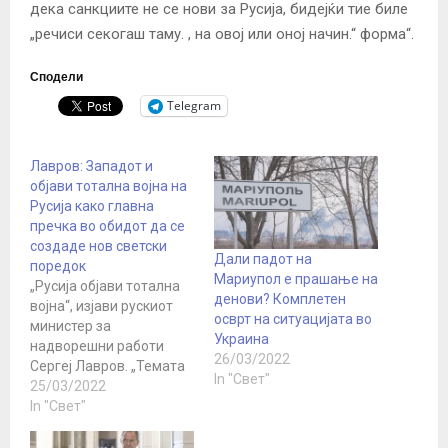
дека санкциите не се нови за Русија, бидејќи тие биле
„речиси секогаш таму. , на овој или оној начин.“ форма“.
Сподели
Telegram
Лавров: Западот и
објави тотална војна на
Русија како главна
пречка во обидот да се
создаде нов светски
Дали падот на
поредок
Мариупол е прашање на
„Русија објави тотална
денови? Комплетен
војна“, изјави рускиот
осврт на ситуацијата во
министер за
Украина
надворешни работи
26/03/2022
Сергеј Лавров. „Темата
In "Свет"
за воената биолошка
25/03/2022
активност на САД ќе
In "Свет"
стане постојана тема во
Советот за безбедност