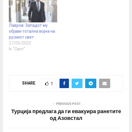
на ОН“, рече Лавров.
Лавров рече дека е во
тек кулминацијата на
политиката на
Лавров: Западот му
западните земји да ја
објави тотална војна на
воздржат Русија. -
рускиот свет
Меѓународната
27/05/2022
ситуација…
In "Свет"
SHARE
1
PREVIOUS POST
Турција предлага да ги евакуира ранетите
од Азовстал