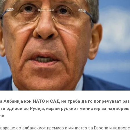
а Албанија кон НАТО и САД не треба да го попречуваат раз
те односи со Русија, изјави рускиот министер за надвореш
ов.
вараше со албанскиот премиер и министер за Европа и надвор