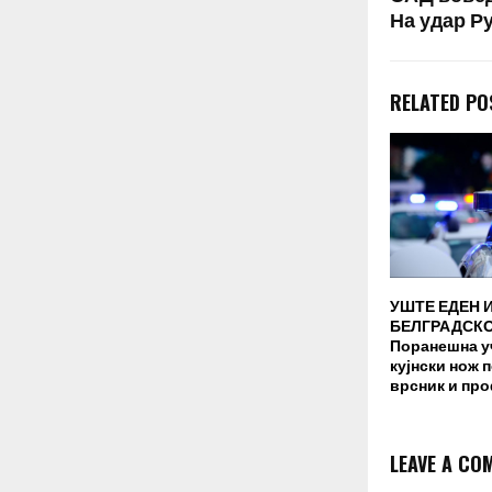
На удар Ру
RELATED PO
УШТЕ ЕДЕН 
БЕЛГРАДСКО
Поранешна у
кујнски нож 
врсник и пр
LEAVE A CO