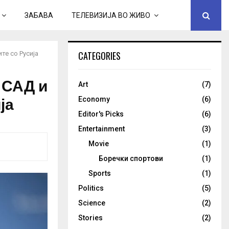
ЗАБАВА
ТЕЛЕВИЗИЈА ВО ЖИВО
CATEGORIES
те со Русија
 САД и
Art
(7)
ја
Economy
(6)
Editor's Picks
(6)
Entertainment
(3)
Movie
(1)
Боречки спортови
(1)
Sports
(1)
Politics
(5)
Science
(2)
Stories
(2)