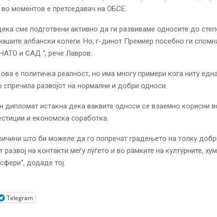
ј во моментов е претседавач на ОБСЕ.
дека сме подготвени активно да ги развиваме односите до степ
нашите албански колеги. Но, г-динот Премиер посебно ги спомн
НАТО и САД “, рече Лавров.
 ова е политичка реалност, но има многу примери кога ниту едн
о спречила развојот на нормални и добри односи.
н дипломат истакна дека ваквите односи се взаемно корисни в
вестиции и економска соработка.
ричини што би можеле да го попречат градењето на толку доб
 развој на контакти меѓу луѓето и во рамките на културните, ху
сфери“, додаде тој.
Telegram