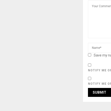
Save my na
NOTIFY ME O
NOTIFY ME O