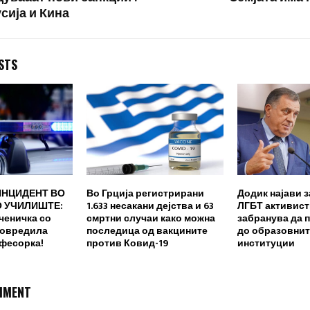
сија и Кина
STS
ИНЦИДЕНТ ВО
Во Грција регистрирани
Додик најави з
 УЧИЛИШТЕ:
1.633 несакани дејства и 63
ЛГБТ активисти
ченичка со
смртни случаи како можна
забранува да 
повредила
последица од вакцините
до образовнит
офесорка!
против Ковид-19
институции
MMENT