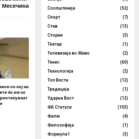
Месечина
Соопштенија
(52)
Спорт
(7)
Став
(13)
Стории
(3)
Театар
(1)
Телевизија во Живо
(2)
Тенис
(60)
Технологија
(2)
Топ Вести
(12)
акон со кој на
Традиција
(1)
те ќе им се
пристапуваат
Ударна Вест
(12)
е
ФБ Статуси
(103)
Филм
(4)
Филозофија
(1)
Формула1
(3)