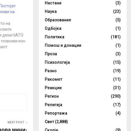
Настани
(3)
Постојат
Наука
(23)
нови на
Образование
(5)
то на
Одбојка
(1)
уските
и дека НАТО
Политика
(181)
 планови кон
Помош и донации
(1)
киот
дворешни
Проза
(3)
авров по
Психологија
(15)
оветот на
дворешни
Разно
(19)
С, одржан
Ракомет
(11)
ференција.
Реакции
(31)
та
сочи дека
Регион
(290)
ближувањето
Религија
(17)
он…
Репортажа
(4)
Свет
(2,888)
NEXT POST
нова мини-
Скопје
(9)