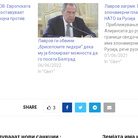
В: Европската
Лавров загрме: 
составуваат
злонамерни пла
војна против
НАТО за Русија
Приближување
Алијансата до р
граници сведоч
Лавров ги обвини
има злонамерни
„бриселските лидери“ дека
Русија, рече рус
му ја блокираат можноста да
министер за на
01/06/2021
го посети Белград
работи Сергеј Л
In "Свет"
06/06/2022
состанокот на С
In "Свет"
министри за на
работи на БРИК
преку видео кон
Шефот на руска
дипломатија по
прекинот на до
SHARE
3
на Алијансата к
увааат нови санкции :
Земјата има 