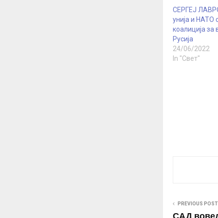
СЕРГЕЈ ЛАВРО
унија и НАТО 
коалиција за 
Русија
24/06/2022
In "Свет"
PREVIOUS POST
САД вовед