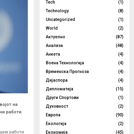
Tech
(1)
Technology
(8)
Uncategorized
(1)
World
(2)
Актуелно
(87)
Анализа
(48)
Анкета
(4)
Воена Технологија
(4)
Временска Прогноза
(4)
Дијаспора
(4)
Дипломатија
(15)
Други Спортови
(1)
војот на
Духовност
(2)
ни работи
Европа
(90)
Екологија
(2)
ешни работи
Економија
(45)