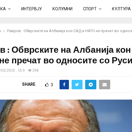
ИКА
ИНТЕРВЈУ
КОЛУМНИ
СПОРТ
КУЛТУРА
н
Лавров : Обврските на Албанија кон САД и НАТО не пречат во односи
в : Обврските на Албанија кон
не пречат во односите со Руси
/02/2020
0
298
SHARE
3