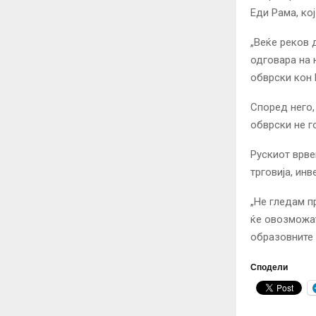
Еди Рама, ко
„Веќе реков 
одговара на 
обврски кон 
Според него,
обврски не г
Рускиот врве
трговија, ин
„Не гледам п
ќе овозможат
образовните 
Сподели