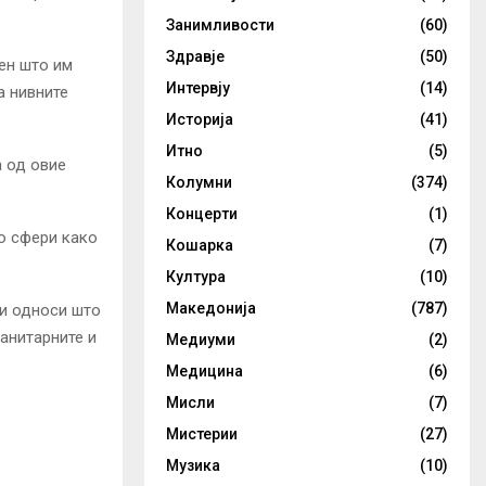
Занимливости
(60)
Здравје
(50)
ен што им
Интервју
(14)
а нивните
Историја
(41)
Итно
(5)
а од овие
Колумни
(374)
Концерти
(1)
о сфери како
Кошарка
(7)
Култура
(10)
Македонија
(787)
ри односи што
манитарните и
Медиуми
(2)
Медицина
(6)
Мисли
(7)
Мистерии
(27)
Музика
(10)