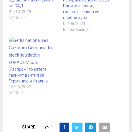
одговори на санкциите
испораката на гас за ЕУ:
на САД
Паниката расте,
22/12/2019
грејната сезона се
In "Свет"
приближува
02/08/2021
In "Економија"
„Гаспром“ го затега
гасниот вентил за
Германија и Италија
16/06/2022
In "Свет"
SHARE
1