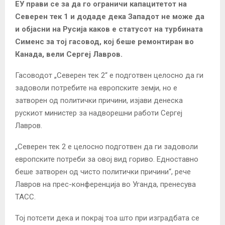
ЕУ прави се за да го ограничи капацитетот на
Северен тек 1 и додаде дека Западот не може да
и објасни на Русија каков е статусот на турбината
Сименс за тој гасовод, кој беше ремонтиран во
Канада, вели Сергеј Лавров.
Гасоводот „Северен тек 2“ е подготвен целосно да ги
задоволи потребите на европските земји, но е
затворен од политички причини, изјави денеска
рускиот министер за надворешни работи Сергеј
Лавров.
„Северен тек 2 е целосно подготвен да ги задоволи
европските потреби за овој вид гориво. Едноставно
беше затворен од чисто политички причини“, рече
Лавров на прес-конференција во Уганда, пренесува
ТАСС.
Тој потсети дека и покрај тоа што при изградбата се