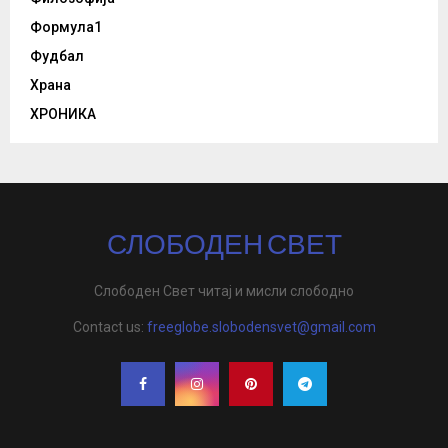
Формула1
Фудбал
Храна
ХРОНИКА
СЛОБОДЕН СВЕТ
Слободен Свет читај и мисли слободно
Contact us:
freeglobe.slobodensvet@gmail.com