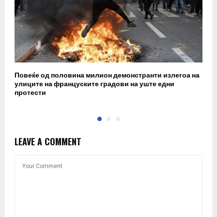
Повеќе од половина милион демонстранти излегоа на
П
улиците на француските градови на уште едни
в
протести
LEAVE A COMMENT