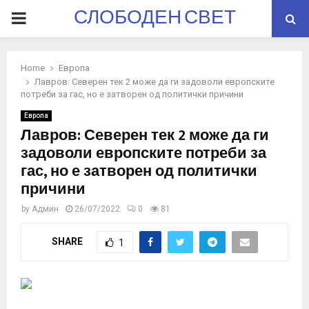
СЛОБОДЕН СВЕТ
PRIMARY
MENU
Home
Европа
Лавров: Северен тек 2 може да ги задоволи европските
потреби за гас, но е затворен од политички причини
Европа
Лавров: Северен тек 2 може да ги
задоволи европските потреби за
гас, но е затворен од политички
причини
by
Админ
26/07/2022
0
81
SHARE
1