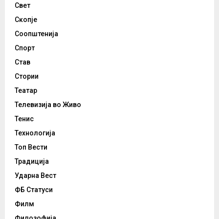
Свет
Скопје
Соопштенија
Спорт
Став
Стории
Театар
Телевизија во Живо
Тенис
Технологија
Топ Вести
Традиција
Ударна Вест
ФБ Статуси
Филм
Филозофија