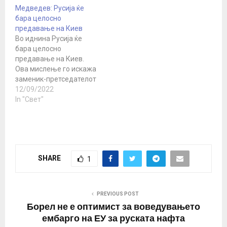
полските власти
Медведев: Русија ќе
објавија дека
бара целосно
меѓународната мировна
предавање на Киев
мисија треба да биде
Во иднина Русија ќе
испратена во Украина и
бара целосно
да и се дадат средства
предавање на Киев.
за одбрана. - Се
Ова мислење го искажа
надевам дека…
заменик-претседателот
на Советот за
12/09/2022
безбедност на Руската
In "Свет"
Федерација Дмитриј
Медведев,
коментирајќи ја изјавата
на украинскиот
претседател Владимир
SHARE
1
Зеленски за
неподготвеноста да
води дијалог со Москва.
Некој Зеленски рече
PREVIOUS POST
дека нема да преговара
Борел не е оптимист за воведувањето
со оние кои поставуваат
ембарго на ЕУ за руската нафта
ултиматуми…