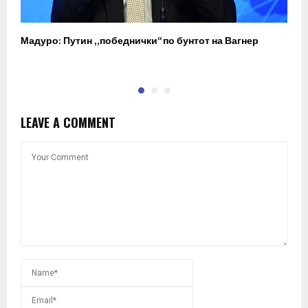
Мадуро: Путин „победнички“ по бунтот на Вагнер
О
п
LEAVE A COMMENT