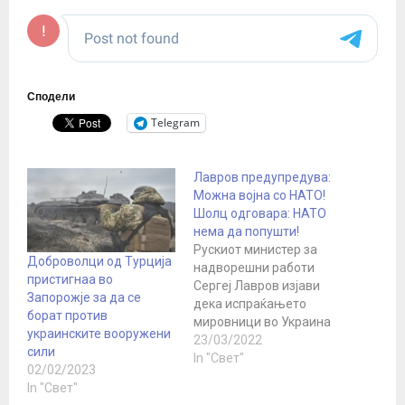
Сподели
Telegram
Лавров предупредува:
Можна војна со НАТО!
Шолц одговара: НАТО
нема да попушти!
Рускиот министер за
Доброволци од Турција
надворешни работи
пристигнаа во
Сергеј Лавров изјави
Запорожје за да се
дека испраќањето
борат против
мировници во Украина
украинските вооружени
може да доведе до
23/03/2022
сили
директен конфликт меѓу
In "Свет"
02/02/2023
Русија и НАТО.
In "Свет"
Минатата недела