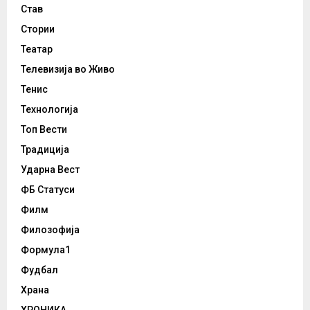
Став
Стории
Театар
Телевизија во Живо
Тенис
Технологија
Топ Вести
Традиција
Ударна Вест
ФБ Статуси
Филм
Филозофија
Формула1
Фудбал
Храна