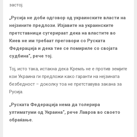
застој.
„Русија не доби одговор од украинските власти на
нејзините предлози. Изјавите на украинските
претставници сугерираат дека на властите во
Киев не им требаат преговори со Руската
Федерација и дека тие се помириле со својата
судбина“, рече тој.
Тој, исто така, истакна дека Кремљ не е против земјите
кои Украина ги предложи како гаранти на нејзината
безбедност – доколку тоа не претставува закана за
Русија.
„Руската Федерација нема да толерира
ултиматуми од Украина“, рече Лавров во своето
обраќање.