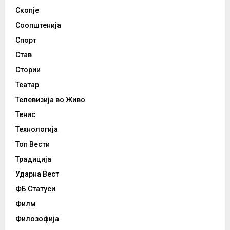
Скопје
Соопштенија
Спорт
Став
Стории
Театар
Телевизија во Живо
Тенис
Технологија
Топ Вести
Традиција
Ударна Вест
ФБ Статуси
Филм
Филозофија