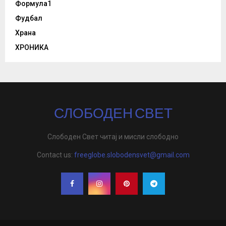
Формула1
Фудбал
Храна
ХРОНИКА
СЛОБОДЕН СВЕТ
Слободен Свет читај и мисли слободно
Contact us:
freeglobe.slobodensvet@gmail.com