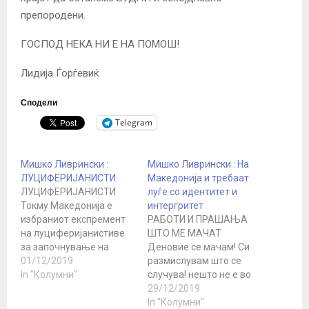
препородени.
ГОСПОД НЕКА НИ Е НА ПОМОШ!
Лидија Ѓорѓевиќ
Сподели
Telegram
Мишко Ливрински :
Мишко Ливрински : На
ЛУЦИФЕРИЈАНИСТИ
Македонија и требаат
ЛУЦИФЕРИЈАНИСТИ
луѓе со идентитет и
Токму Македонија е
интергритет
избраниот експремент
РАБОТИ И ПРАШАЊА
на луциферијанистиве
ШТО МЕ МАЧАТ
за започнување на
Деновие се мачам! Си
бришењето на
01/12/2019
размислувам што се
европските народи и
In "Колумни"
случува! нешто не е во
нации, не за џабе е
ред со мене или
29/12/2019
притисокот Mакедонија
работава е со луѓево.
In "Колумни"