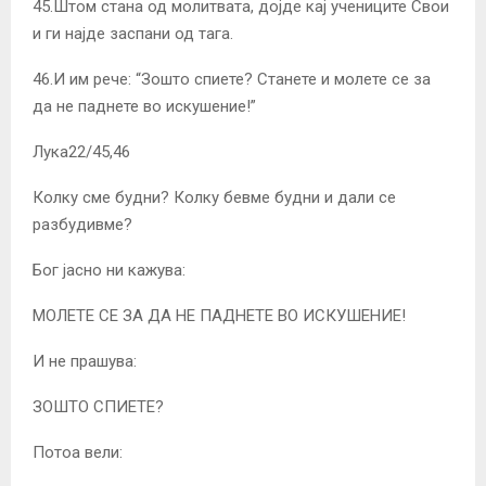
45.Штом стана од молитвата, дојде кај учениците Свои
и ги најде заспани од тага.
46.И им рече: “Зошто спиете? Станете и молете се за
да не паднете во искушение!”
Лука22/45,46
Колку сме будни? Колку бевме будни и дали се
разбудивме?
Бог јасно ни кажува:
МОЛЕТЕ СЕ ЗА ДА НЕ ПАДНЕТЕ ВО ИСКУШЕНИЕ!
И не прашува:
ЗОШТО СПИЕТЕ?
Потоа вели: