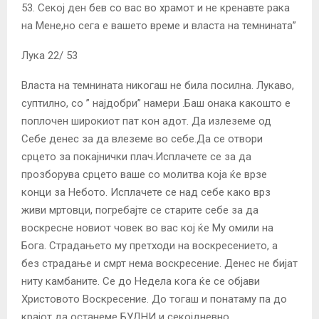
53. Секој ден бев со вас во храмот и не кренавте рака
на Мене,но сега е вашето време и власта на темнината”
Лука 22/ 53
Власта на темнината никогаш не била посилна. Лукаво,
суптилно, со ” најдобри” намери .Баш онака какошто е
поплочен широкиот пат кон адот. Да излеземе од
Себе денес за да влеземе во себе.Да се отвори
срцето за покајнички плач.Исплачете се за да
прозборува срцето ваше со молитва која ќе врзе
конци за Небото. Исплачете се над себе како врз
живи мртовци, погребајте се старите себе за да
воскресне новиот човек во вас кој ќе Му омили на
Бога. Страдањето му претходи на воскресението, а
без страдање и смрт нема воскресение. Денес не бијат
ниту камбаните. Се до Недела кога ќе се објави
Христовото Воскресение. До тогаш и понатаму па до
крајот да останеме БУДНИ и секојдневно