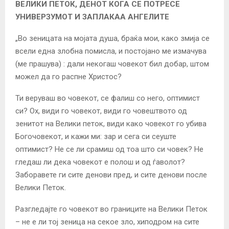
ВЕЛИКИ ПЕТОК, ДЕНОТ КОГА СЕ ПОТРЕСЕ
УНИВЕРЗУМОТ И ЗАПЛАКАА АНГЕЛИТЕ
„Во зеницата на мојата душа, браќа мои, како змија се
всели една злобна помисла, и постојано ме измачува
(ме прашува) : дали некогаш човекот бил добар, штом
можел да го распне Христос?
Ти веруваш во човекот, се фалиш со него, оптимист
си? Ох, види го човекот, види го човештвото од
зенитот на Велики петок, види како човекот го убива
Богочовекот, и кажи ми: зар и сега си сеуште
оптимист? Не се ли срамиш од тоа што си човек? Не
гледаш ли дека човекот е полош и од ѓаволот?
Заборавете ги сите денови пред, и сите денови после
Велики Петок.
Разгледајте го човекот во границите на Велики Петок
– не е ли тој зеница на секое зло, хиподром на сите