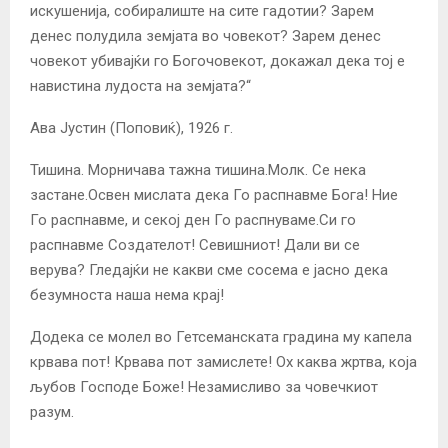
искушенија, собиралиште на сите гадотии? Зарем
денес полудила земјата во човекот? Зарем денес
човекот убивајќи го Богочовекот, докажал дека тој е
навистина лудоста на земјата?“
Ава Јустин (Поповиќ), 1926 г.
Тишина. Морничава тажна тишина.Молк. Се нека
застане.Освен мислата дека Го распнавме Бога! Ние
Го распнавме, и секој ден Го распнуваме.Си го
распнавме Создателот! Севишниот! Дали ви се
верува? Гледајќи не какви сме сосема е јасно дека
безумноста наша нема крај!
Додека се молел во Гетсеманската градина му капела
крвава пот! Крвава пот замислете! Ох каква жртва, која
љубов Господе Боже! Незамисливо за човечкиот
разум.