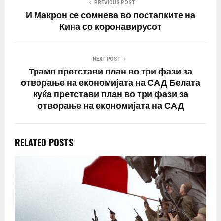
PREVIOUS POST
И Макрон се сомнева во постапките на
Кина со коронавирусот
NEXT POST
Трамп претстави план во три фази за
отворање на економијата на САД Белата
куќа претстави план во три фази за
отворање на економијата на САД
RELATED POSTS