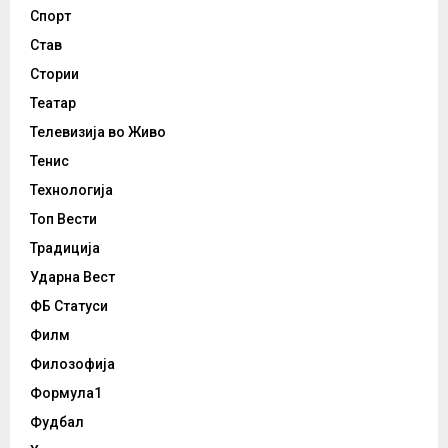
Спорт
Став
Стории
Театар
Телевизија во Живо
Тенис
Технологија
Топ Вести
Традиција
Ударна Вест
ФБ Статуси
Филм
Филозофија
Формула1
Фудбал