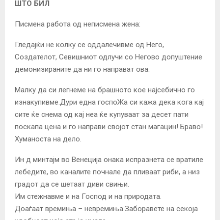
ШТО БИЛ
Писмена работа од неписмена жена:
Гледајќи не колку се оддалечивме од Него,
Создателот, Севишниот одлучи со Негово допуштение
демонизираните да ни го направат ова.
Малку да си легнеме на брашното кое најсебично го
изнакупивме.Дури една госпоЖа си кажа дека кога кај
сите ќе снема од кај неа ќе купуваат за десет пати
поскапа цена и го направи својот стан магацин! Браво!
Хуманоста на дело.
Ин д минтајм во Венеција онака испразнета се вратиле
лебедите, во каналите почнале да пливаат риби, а низ
градот да се шетаат диви свињи.
Им стежнавме и на Господ и на природата.
Доаѓаат времиња – невремиња.Заборавете на секоја