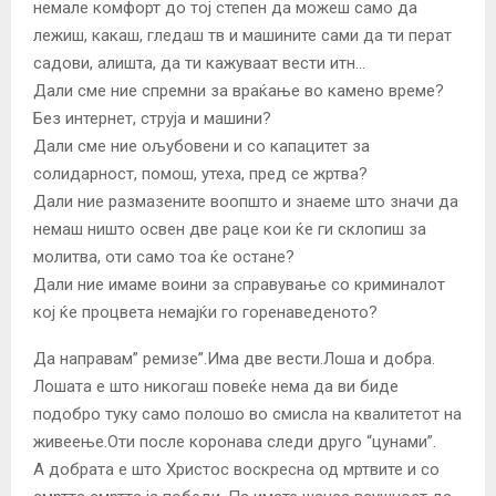
немале комфорт до тој степен да можеш само да
лежиш, какаш, гледаш тв и машините сами да ти перат
садови, алишта, да ти кажуваат вести итн…
Дали сме ние спремни за враќање во камено време?
Без интернет, струја и машини?
Дали сме ние ољубовени и со капацитет за
солидарност, помош, утеха, пред се жртва?
Дали ние размазените воопшто и знаеме што значи да
немаш ништо освен две раце кои ќе ги склопиш за
молитва, оти само тоа ќе остане?
Дали ние имаме воини за справување со криминалот
кој ќе процвета немајќи го горенаведеното?
Да направам” ремизе”.Има две вести.Лоша и добра.
Лошата е што никогаш повеќе нема да ви биде
подобро туку само полошо во смисла на квалитетот на
живеење.Оти после коронава следи друго “цунами”.
А добрата е што Христос воскресна од мртвите и со