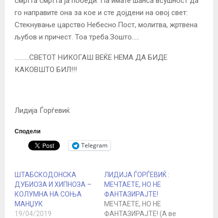
смртта смртта ја победи. Па имате шанса всушност да
го направите она за кое и сте дојдени на овој свет:
Стекнување царство Небесно.Пост, молитва, жртвена
љубов и причест. Тоа треба.Зошто…..
……….СВЕТОТ НИКОГАШ ВЕЌЕ НЕМА ДА БИДЕ
КАКОВШТО БИЛ!!!
Лидија Ѓорѓевиќ
Сподели
Telegram
ШТАБСКОДОНСКА
ЛИДИЈА ЃОРЃЕВИЌ :
ДУБИОЗА И ХИПНОЗА –
МЕЧТАЕТЕ, НО НЕ
КОЛУМНА НА СОЊА
ФАНТАЗИРАЈТЕ!
МАНЏУК
МЕЧТАЕТЕ, НО НЕ
19/04/2019
ФАНТАЗИРАЈТЕ! (А ве