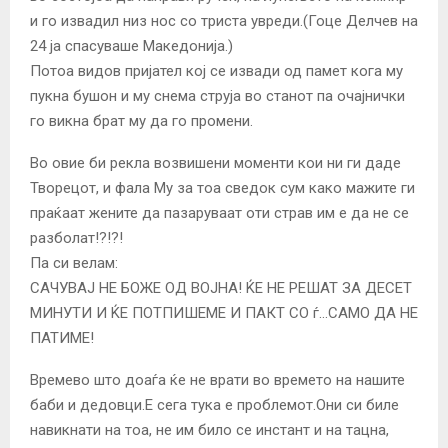
и го извадил низ нос со триста увреди.(Гоце Делчев на
24 ја спасуваше Македонија.)
Потоа видов пријател кој се извади од памет кога му
пукна бушон и му снема струја во станот па очајнички
го викна брат му да го промени.
Во овие би рекла возвишени моменти кои ни ги даде
Творецот, и фала Му за тоа сведок сум како мажите ги
праќаат жените да пазаруваат оти страв им е да не се
разболат!?!?!
Па си велам:
САЧУВАЈ НЕ БОЖЕ ОД ВОЈНА! ЌЕ НЕ РЕШАТ ЗА ДЕСЕТ
МИНУТИ И ЌЕ ПОТПИШЕМЕ И ПАКТ СО ѓ…САМО ДА НЕ
ПАТИМЕ!
Времево што доаѓа ќе не врати во времето на нашите
баби и дедовци.Е сега тука е проблемот.Они си биле
навикнати на тоа, не им било се инстант и на тацна,