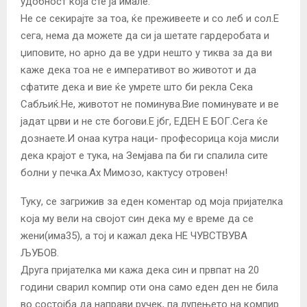
удобност која сте ја имале.
Не се секирајте за тоа, ќе преживеете и со леб и сол.Е
сега, нема да можете да си ја шетате гардеробата и
џиповите, но арно да ве удри нешто у тиква за да ви
каже дека тоа не е императивот во животот и да
сфатите дека и вие ќе умрете што би рекла Сека
Сабљиќ.Не, животот не поминува.Вие поминувате и ве
јадат црви и не сте богови.Е јбг, ЕДЕН Е БОГ.Сега ќе
дознаете.И онаа кутра наци- професорица која мисли
дека крајот е тука, на Земјава па би ги спалила сите
болни у печка.Ах Мимозо, кактусу отровен!
Туку, се загрижив за еден коментар од моја пријателка
која му вели на својот син дека му е време да се
жени(има35), а тој и кажал дека НЕ ЧУВСТВУВА
ЉУБОВ.
Друга пријателка ми кажа дека син и првпат на 20
години сварил компир оти она само еден ден не била
во состојба да направи ручек, па лупењето на компир