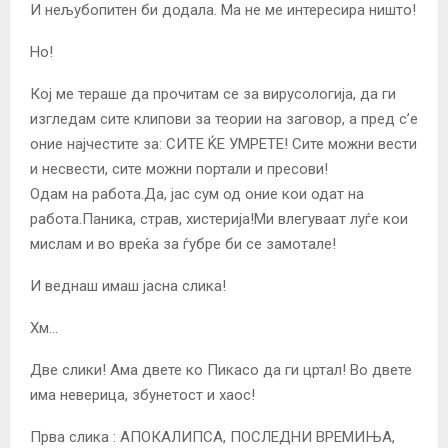
И нељубопитен би додала. Ма не ме интересира ништо!
Но!
Кој ме тераше да прочитам се за вирусологија, да ги
изгледам сите клипови за теории на заговор, а пред с’е
оние најчестите за: СИТЕ ЌЕ УМРЕТЕ! Сите можни вести
и несвести, сите можни портали и пресови!
Одам на работа.Да, јас сум од оние кои одат на
работа.Паника, страв, хистерија!Ми влегуваат луѓе кои
мислам и во вреќа за ѓубре би се замотале!
И веднаш имаш јасна слика!
Хм…
Две слики! Ама двете ко Пикасо да ги цртал! Во двете
има неверица, збунетост и хаос!
Прва слика : АПОКАЛИПСА, ПОСЛЕДНИ ВРЕМИЊА,