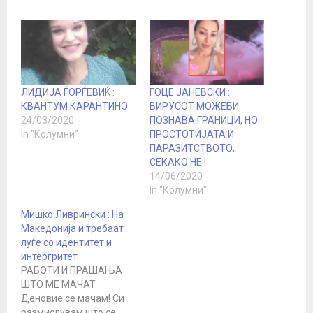
ЛИДИЈА ЃОРЃЕВИЌ :
ГОЦЕ ЈАНЕВСКИ :
КВАНТУМ КАРАНТИНО
ВИРУСОТ МОЖЕБИ
24/03/2020
ПОЗНАВА ГРАНИЦИ, НО
In "Колумни"
ПРОСТОТИЈАТА И
ПАРАЗИТСТВОТО,
СЕКАКО НЕ !
14/06/2020
In "Колумни"
Мишко Ливрински : На
Македонија и требаат
луѓе со идентитет и
интергритет
РАБОТИ И ПРАШАЊА
ШТО МЕ МАЧАТ
Деновие се мачам! Си
размислувам што се