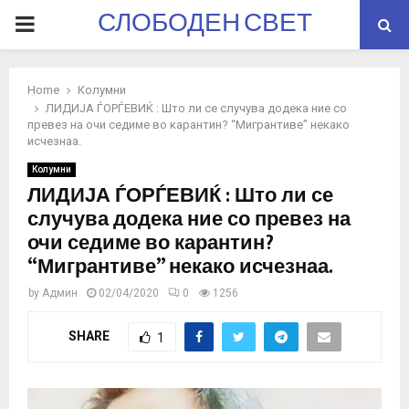
СЛОБОДЕН СВЕТ
PRIMARY
MENU
Home
Колумни
ЛИДИЈА ЃОРЃЕВИЌ : Што ли се случува додека ние со
превез на очи седиме во карантин? “Мигрантиве” некако
исчезнаа.
Колумни
ЛИДИЈА ЃОРЃЕВИЌ : Што ли се
случува додека ние со превез на
очи седиме во карантин?
“Мигрантиве” некако исчезнаа.
by
Админ
02/04/2020
0
1256
SHARE
1