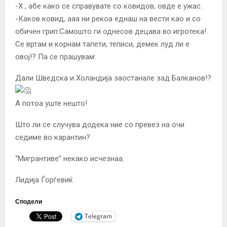
-Х , абе како се справувате со ковидов, овде е ужас.
-Каков ковид, ааа ни рекоа еднаш на вести као и со
обичен грип.Самошто ги однесов децава во игротека!
Се вртам и корнам тапети, теписи, демек луд ли е
овој!? Па се прашувам:
Дали Шведска и Холандија заостанале зад Балканов!?
А потоа уште нешто!
Што ли се случува додека ние со превез на очи
седиме во карантин?
“Мигрантиве” некако исчезнаа.
Лидија Ѓорѓевиќ
Сподели
Telegram