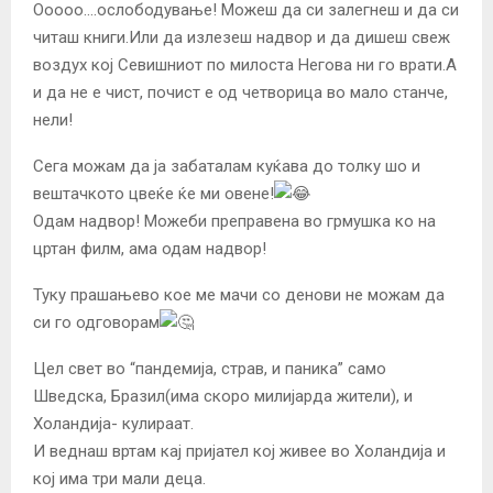
Ооооо….ослободување! Можеш да си залегнеш и да си
читаш книги.Или да излезеш надвор и да дишеш свеж
воздух кој Севишниот по милоста Негова ни го врати.А
и да не е чист, почист е од четворица во мало станче,
нели!
Сега можам да ја забаталам куќава до толку шо и
вештачкото цвеќе ќе ми овене!
Одам надвор! Можеби преправена во грмушка ко на
цртан филм, ама одам надвор!
Туку прашањево кое ме мачи со денови не можам да
си го одговорам
Цел свет во “пандемија, страв, и паника” само
Шведска, Бразил(има скоро милијарда жители), и
Холандија- кулираат.
И веднаш вртам кај пријател кој живее во Холандија и
кој има три мали деца.