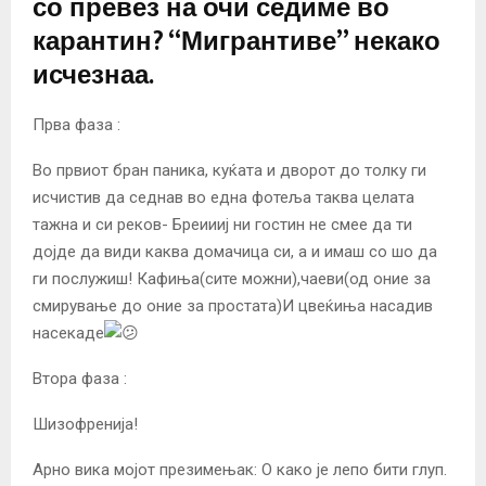
со превез на очи седиме во
карантин? “Мигрантиве” некако
исчезнаа.
Прва фаза :
Во првиот бран паника, куќата и дворот до толку ги
исчистив да седнав во една фотеља таква целата
тажна и си реков- Бреиииј ни гостин не смее да ти
дојде да види каква домачица си, а и имаш со шо да
ги послужиш! Кафиња(сите можни),чаеви(од оние за
смирување до оние за простата)И цвеќиња насадив
насекаде
Втора фаза :
Шизофренија!
Арно вика мојот презимењак: О како је лепо бити глуп.