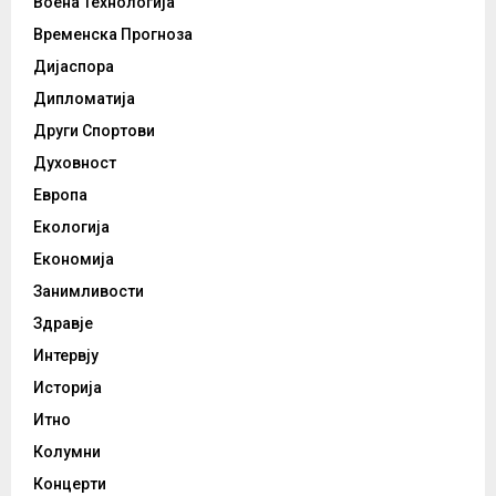
Воена Технологија
Временска Прогноза
Дијаспора
Дипломатија
Други Спортови
Духовност
Европа
Екологија
Економија
Занимливости
Здравје
Интервју
Историја
Итно
Колумни
Концерти