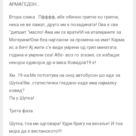
АРМАГЕДОН….
Втора слика : Пфффф, абе обично грипче ко грипче,
нека не ве лажат, друго им е позадината! Ова е све
“дипшит “масло! Ама им се врати!И на италијаните за
Могерини!Они беа најгласни за промена на име! Карма
ис а бич! Ај жити с’е види умрени од грип минатата
година и умрени сеа! Абе- воз го згазил, се избацуе
некојси едикојси др и вика Ковидов19 е!
Хм…19-ка.Ме потсетува на оној автобусон шо иде за
Шутка!Хм…статистички гледано каде има најмалку
ковид?
Па у Шутка!
Трета фаза :
Шутка, тоа ми одговара! Удри бригу на весеље! И тоа
мора да е вистинското!!!