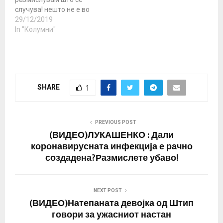
случува! нешто не е во
ред со мене или
29/12/2019
работава е со луѓево.
In "Колумни"
Две години како
Македонија е под
окупација ! Сменето и, е
името! Македонскиот
народ од народ е
SHARE
1
симнат во коса црта! Во
тек е…
PREVIOUS POST
(ВИДЕО)ЛУКАШЕНКО : Дали
коронавирусната инфекција е рачно
создадена?Размислете убаво!
NEXT POST
(ВИДЕО)Натепаната девојка од Штип
говори за ужасниот настан