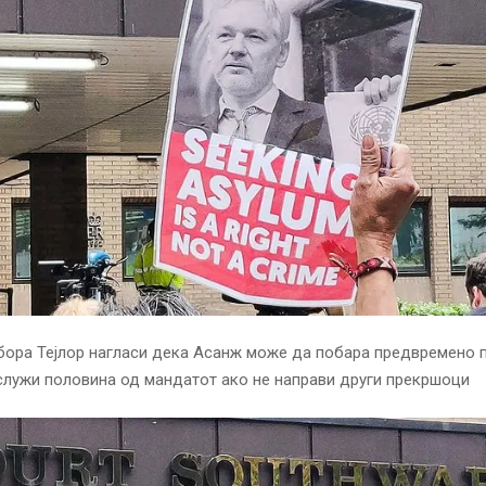
бора Тејлор нагласи дека Асанж може да побара предвремено
служи половина од мандатот ако не направи други прекршоци