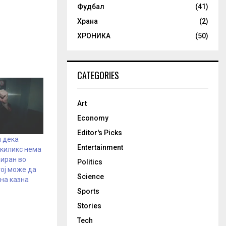
Фудбал
(41)
Храна
(2)
ХРОНИКА
(50)
CATEGORIES
Art
Economy
Editor's Picks
н дека
Entertainment
икиликс нема
диран во
Politics
тој може да
Science
тна казна
Sports
Stories
Tech