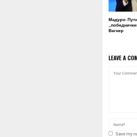
Мадуро: Пут
„победнички“
Вагнер
LEAVE A CO
Save my na