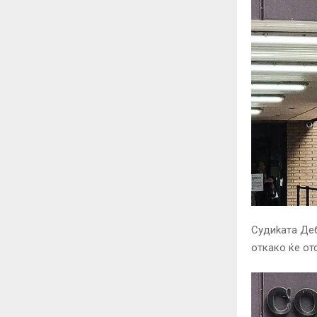
Судиkата Де
откако ќе от