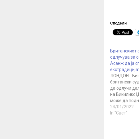
Сподели
Британскиот 
одлучува за 
Асанж да ја с
екстрадиција
ЛОНДОН - Ви
британски су
да одлучи да
на Викиликс 
може да подн
британскиот 
24/01/2022
против одлук
In "Свет"
екстрадиција
одлука е пос
долгата борб
избегне да би