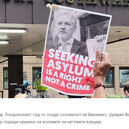
ј. Лондонскиот суд го осуди основачот на Викиликс, Џулијан Ас
р поради кршење на условите за неговата кауција.