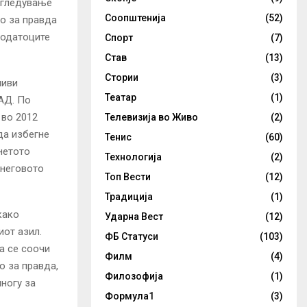
згледување
Соопштенија
(52)
о за правда
податоците
Спорт
(7)
Став
(13)
Стории
(3)
ливи
Театар
(1)
САД. По
 во 2012
Телевизија во Живо
(2)
да избегне
Тенис
(60)
нетото
Технологија
(2)
 неговото
Топ Вести
(12)
Традиција
(1)
како
Ударна Вест
(12)
иот азил.
ФБ Статуси
(103)
а се соочи
Филм
(4)
о за правда,
Филозофија
(1)
ногу за
Формула1
(3)