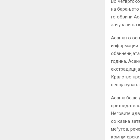
Во четвртоко
на барањето 
го обвини Ас
зачувани на 
Асанж го осн
информации з
обвиненијата
година, Асан
екстрадиција
Кралство про
непојавување
Асанж беше у
претседатело
Неговите адв
со казна зат
меѓутоа, реч
компјутерск