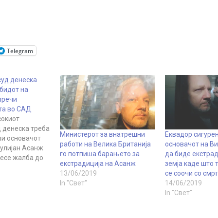
Telegram
суд денеска
обидот на
пречи
та во САД
сокиот
д денеска треба
Министерот за внатрешни
Еквадор сигуре
ли основачот
работи на Велика Британија
основачот на В
Џулијан Асанж
го потпиша барањето за
да биде екстра
есе жалба до
екстрадиција на Асанж
земја каде што 
Врховен суд
13/06/2019
се соочи со смр
ата за
In "Свет"
14/06/2019
 во САД. Оваа
In "Свет"
ледна во
а на Асанж да
де испратен во