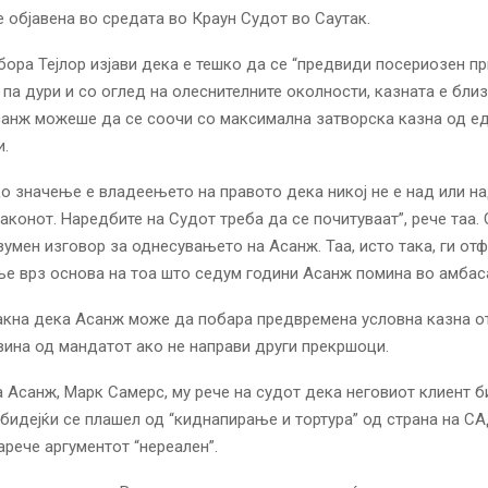
 објавена во средата во Краун Судот во Саутак.
ора Тејлор изјави дека е тешко да се “предвиди посериозен п
 па дури и со оглед на олеснителните околности, казната е бли
анж можеше да се соочи со максимална затворска казна од е
и.
о значење е владеењето на правото дека никој не е над или н
аконот. Наредбите на Судот треба да се почитуваат”, рече таа. 
зумен изговор за однесувањето на Асанж. Таа, исто така, ги от
е врз основа на тоа што седум години Асанж помина во амбас
акна дека Асанж може да побара предвремена условна казна о
ина од мандатот ако не направи други прекршоци.
 Асанж, Марк Самерс, му рече на судот дека неговиот клиент б
 бидејќи се плашел од “киднапирање и тортура” од страна на СА
арече аргументот “нереален”.