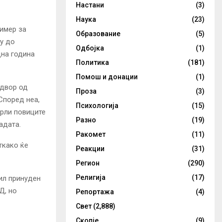
Настани
(3)
Наука
(23)
ример за
Образование
(5)
зу до
Одбојка
(1)
дна година
Политика
(181)
Помош и донации
(1)
адвор од
Проза
(3)
Според неа,
Психологија
(15)
фрли повиците
Разно
(19)
адата.
Ракомет
(11)
ткако ќе
Реакции
(31)
Регион
(290)
Религија
(17)
ил принуден
Д, но
Репортажа
(4)
Свет
(2,888)
Скопје
(9)