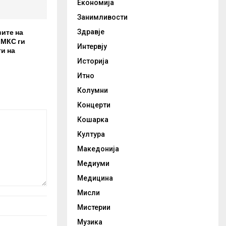
Економија
Занимливости
вите на
Здравје
 МКС ги
Интервју
и на
Историја
Итно
Колумни
Концерти
Кошарка
Култура
Македонија
Медиуми
Медицина
Мисли
Мистерии
Музика