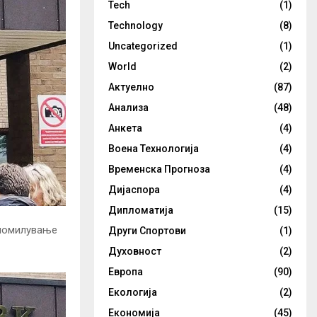
Tech
(1)
Technology
(8)
Uncategorized
(1)
World
(2)
Актуелно
(87)
Анализа
(48)
Анкета
(4)
Воена Технологија
(4)
Временска Прогноза
(4)
Дијаспора
(4)
Дипломатија
(15)
 помилување
Други Спортови
(1)
Духовност
(2)
Европа
(90)
Екологија
(2)
Економија
(45)