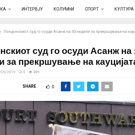
ИКА
ИНТЕРВЈУ
КОЛУМНИ
СПОРТ
КУЛТУРА
Лондонскиот суд го осуди Асанж на 50 недели за прекршување на кау
нскиот суд го осуди Асанж на 
и за прекршување на кауцијат
/05/2019
0
489
SHARE
0