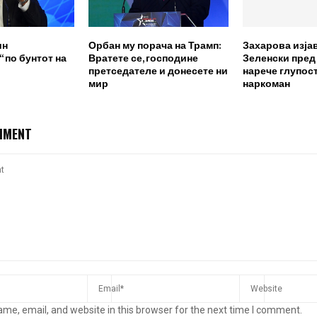
ин
Орбан му порача на Трамп:
Захарова изја
 по бунтот на
Вратете се, господине
Зеленски пред
претседателе и донесете ни
нарече глупост
мир
наркоман
MMENT
me, email, and website in this browser for the next time I comment.