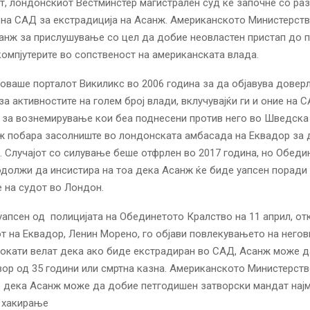
т, лондонскиот Вестминстер магистрален суд ќе започне со ра
на САД за екстрадиција на Асанж. Американското Министерств
анж за прислушување со цел да добие неовластен пристап до 
компјутерите во сопственост на американската влада.
оваше порталот Викиликс во 2006 година за да објавува довер
а активностите на голем број влади, вклучувајќи ги и оние на 
 за вознемирување кои беа поднесени против него во Шведска
ж побара засолниште во лондонската амбасада на Еквадор за 
. Случајот со силување беше отфрлен во 2017 година, но Обеди
должи да инсистира на тоа дека Асанж ќе биде уапсен поради
 на судот во Лондон.
апсен од полицијата на Обединетото Кралство на 11 април, от
т на Еквадор, Ленин Морено, го објави повлекувањето на негов
окати велат дека ако биде екстрадиран во САД, Асанж може д
вор од 35 години или смртна казна. Американското Министерств
е дека Асанж може да добие петгодишен затворски мандат најм
и хакирање