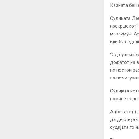
Казната беше
Судиката Деб
прекршокот”,
максимум. Ас
или 52 недел
“Од суштинск
дофатот на з
не постои ра
за помилувањ
Судијата ист
помине полов
Адвокатот на
да дејствува
судијата го н