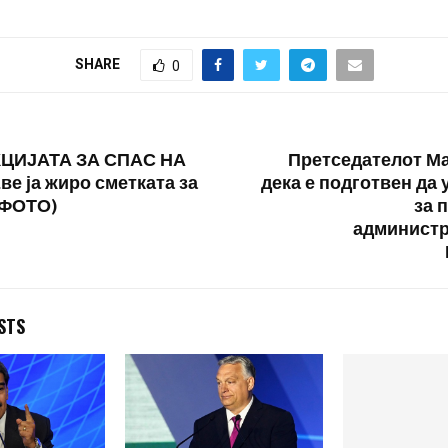
соочи со
SHARE
0
ЦИЈАТА ЗА СПАС НА
Претседателот М
ве ја жиро сметката за
дека е подготвен да 
(ФОТО)
за 
администр
STS