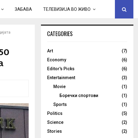
ЗАБАВА
ТЕЛЕВИЗИЈА ВО ЖИВО
CATEGORIES
цијата
50
Art
(7)
а
Economy
(6)
Editor's Picks
(6)
Entertainment
(3)
Movie
(1)
Боречки спортови
(1)
Sports
(1)
Politics
(5)
Science
(2)
Stories
(2)