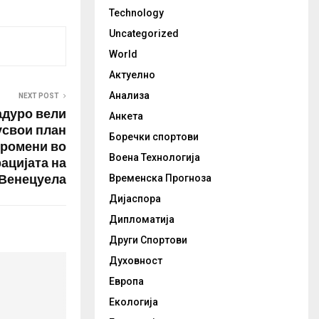
Technology
Uncategorized
World
Актуелно
Анализа
NEXT POST
адуро вели
Анкета
усвои план
Боречки спортови
промени во
Воена Технологија
ацијата на
Венецуела
Временска Прогноза
Дијаспора
Дипломатија
Други Спортови
Духовност
Европа
Екологија