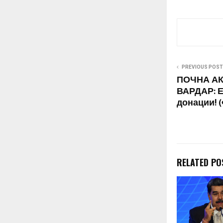
САД за да се 
обвиненија…
PREVIOUS POST
ПОЧНА АК
ВАРДАР: Е
донации! 
RELATED PO