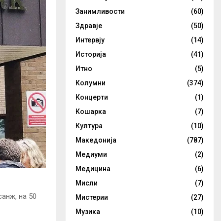
Занимливости
(60)
Здравје
(50)
Интервју
(14)
Историја
(41)
Итно
(5)
Колумни
(374)
Концерти
(1)
Кошарка
(7)
Култура
(10)
Македонија
(787)
Медиуми
(2)
Медицина
(6)
Мисли
(7)
анж, на 50
Мистерии
(27)
Музика
(10)