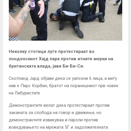
Неколку стотици луѓе протестираат во
лондонскиот Хајд парк против итните мерки на
британската влада, јави Би-Би-Си.
Скотланд Јард објави дека се уапсени 6 лица, а меѓу
нив е Пирс Корбин, братот на поранешниот прв човек
на Лабуристите.
Демонстрантите велат дека протестираат против
заканата за слобода на говор и движење, но
демонстрантите извикуваа и пароли против
воведувањето на мрежата 5Г и задолжителната