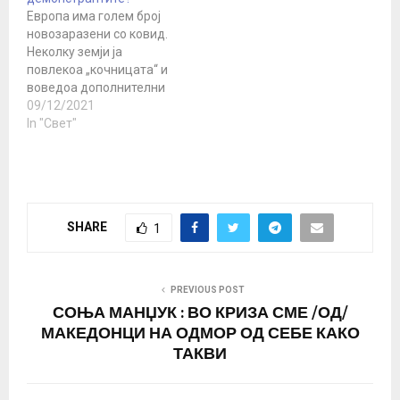
Европа има голем број
новозаразени со ковид.
Неколку земји ја
повлекоа „кочницата“ и
воведоа дополнителни
мерки во борбата
09/12/2021
против пандемијата - од
In "Свет"
обврска за носење
маски за деца, делумни
забрани за собири, до
задолжителна
вакцинација, особено за
SHARE
1
одредени занимања.
Но, како што трае
пандемијата, така расте
и гневот на многу…
PREVIOUS POST
СОЊА МАНЏУК : ВО КРИЗА СМЕ /ОД/
МАКЕДОНЦИ НА ОДМОР ОД СЕБЕ КАКО
ТАКВИ