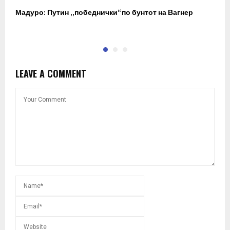
Мадуро: Путин „победнички“ по бунтот на Вагнер
О
п
LEAVE A COMMENT