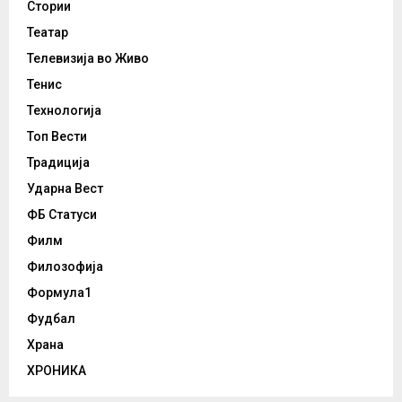
Стории
Театар
Телевизија во Живо
Тенис
Технологија
Топ Вести
Традиција
Ударна Вест
ФБ Статуси
Филм
Филозофија
Формула1
Фудбал
Храна
ХРОНИКА