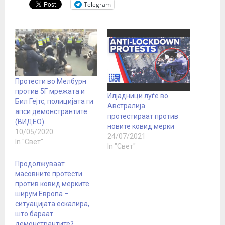
Telegram
Протести во Мелбурн
против 5Г мрежата и
Илјадници луѓе во
Бил Гејтс, полицијата ги
Австралија
апси демонстрантите
протестираат против
(ВИДЕО)
новите ковид мерки
10/05/2020
24/07/2021
In "Свет"
In "Свет"
Продолжуваат
масовните протести
против ковид мерките
ширум Европа –
ситуацијата ескалира,
што бараат
демонстрантите?