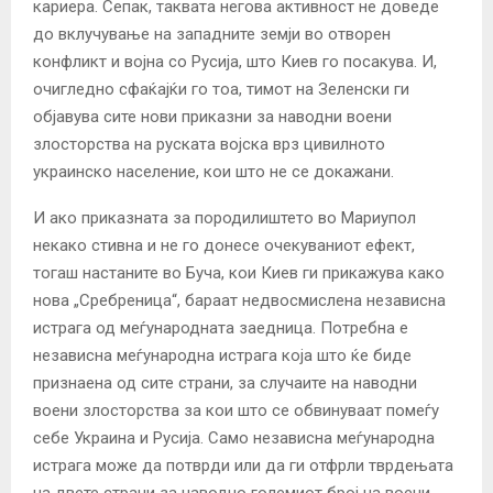
кариера. Сепак, таквата негова активност не доведе
до вклучување на западните земји во отворен
конфликт и војна со Русија, што Киев го посакува. И,
очигледно сфаќајќи го тоа, тимот на Зеленски ги
објавува сите нови приказни за наводни воени
злосторства на руската војска врз цивилното
украинско население, кои што не се докажани.
И ако приказната за породилиштето во Мариупол
некако стивна и не го донесе очекуваниот ефект,
тогаш настаните во Буча, кои Киев ги прикажува како
нова „Сребреница“, бараат недвосмислена независна
истрага од меѓународната заедница. Потребна е
независна меѓународна истрага која што ќе биде
признаена од сите страни, за случаите на наводни
воени злосторства за кои што се обвинуваат помеѓу
себе Украина и Русија. Само независна меѓународна
истрага може да потврди или да ги отфрли тврдењата
на двете страни за наводно големиот број на воени