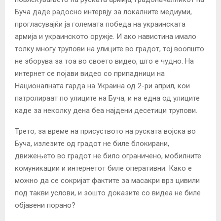
Буча даде радосно интервју за локалните медиуми,
прогласувајќи ја големата победа на украинската
армија и украинското оружје. И ако навистина имало
толку многу трупови на улиците во градот, тој воопшто
не зборува за тоа во своето видео, што е чудно. На
интернет се појави видео со припадници на
Националната гарда на Украина од 2-ри април, кои
патролираат по улиците на Буча, и на една од улиците
каде за неколку дена беа најдени десетици трупови.
Трето, за време на присуството на руската војска во
Буча, излезите од градот не биле блокирани,
движењето во градот не било ограничено, мобилните
комуникации и интернетот биле оперативни. Како е
можно да се сокријат фактите за масакри врз цивили
под такви услови, и зошто доказите со видеа не биле
објавени порано?