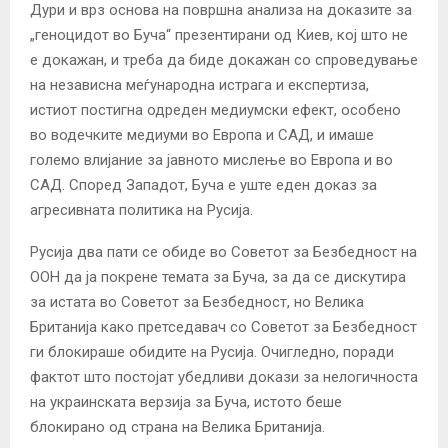
Дури и врз основа на површна анализа на доказите за
„геноцидот во Буча“ презентирани од Киев, кој што не
е докажан, и треба да биде докажан со спроведување
на независна меѓународна истрага и експертиза,
истиот постигна одреден медиумски ефект, особено
во водечките медиуми во Европа и САД, и имаше
големо влијание за јавното мислење во Европа и во
САД. Според Западот, Буча е уште еден доказ за
агресивната политика на Русија.
Русија два пати се обиде во Советот за Безбедност на
ООН да ја покрене темата за Буча, за да се дискутира
за истата во Советот за Безбедност, но Велика
Британија како претседавач со Советот за Безбедност
ги блокираше обидите на Русија. Очигледно, поради
фактот што постојат убедливи докази за нелогичноста
на украинската верзија за Буча, истото беше
блокирано од страна на Велика Британија.