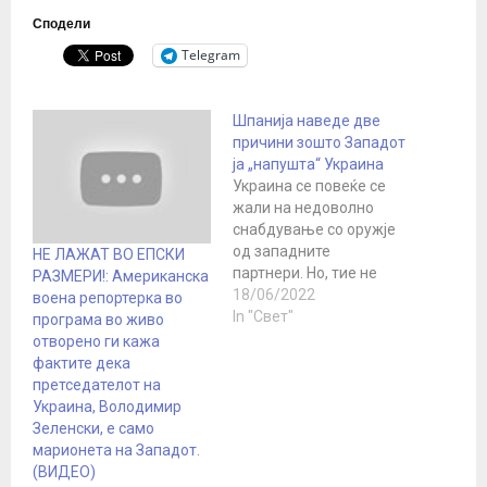
Сподели
Telegram
Шпанија наведе две
причини зошто Западот
ја „напушта“ Украина
Украина се повеќе се
жали на недоволно
снабдување со оружје
од западните
НЕ ЛАЖАТ ВО ЕПСКИ
партнери. Но, тие не
РАЗМЕРИ!: Американска
брзаат да ги испразнат
18/06/2022
воена репортерка во
своите арсенали.
In "Свет"
програма во живо
Украина продолжува да
отворено ги кажа
инсистира на набавка
фактите дека
на западно оружје:
претседателот на
барањата веќе се
Украина, Володимир
претворија во отворени
Зеленски, е само
барања. Така, Михаил
марионета на Западот.
Подољак, советник на
(ВИДЕО)