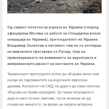
Од самиот почеток на војната во Украина (според
официјална Москва се работи за Специјална воена
операција во Украина), претседателот на Украина
Владимир Зеленски и неговиот тим не се потпираа
на мировните преговори со Русија, туку на
привлекувањето на вниманието на европската и
американската јавност на настаните во Украина.
Украинскиот претседател успеа да зборува лично или
онлајн во парламентите на водечките европски
држави, Конгресот на САД, па дури и да каже неколку
зборови на Греми наградите. За таква популарност,
дури и како познат уметник, тој не можеше ни да
сонува во минатото, за време на својата актерска