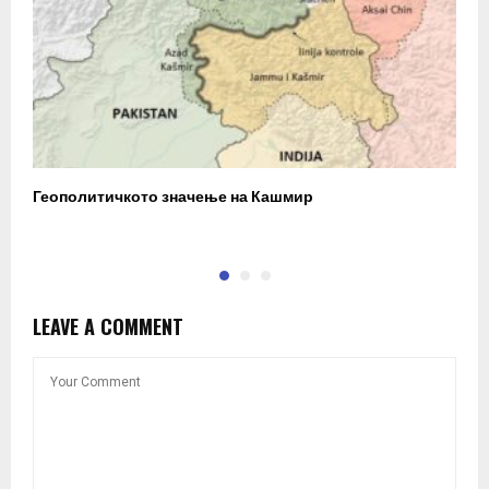
Геополитичкото значење на Кашмир
Б
к
LEAVE A COMMENT