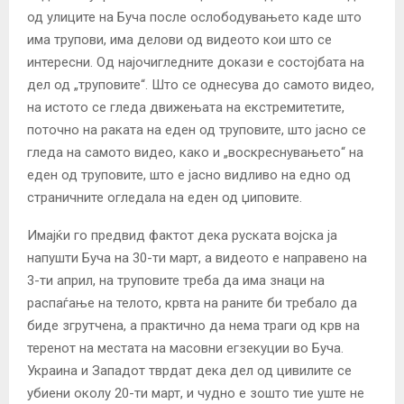
од улиците на Буча после ослободувањето каде што
има трупови, има делови од видеото кои што се
интересни. Од најочигледните докази е состојбата на
дел од „труповите“. Што се однесува до самото видео,
на истото се гледа движењата на екстремитетите,
поточно на раката на еден од труповите, што јасно се
гледа на самото видео, како и „воскреснувањето“ на
еден од труповите, што е јасно видливо на едно од
страничните огледала на еден од џиповите.
Имајќи го предвид фактот дека руската војска ја
напушти Буча на 30-ти март, а видеото е направено на
3-ти април, на труповите треба да има знаци на
распаѓање на телото, крвта на раните би требало да
биде згрутчена, а практично да нема траги од крв на
теренот на местата на масовни егзекуции во Буча.
Украина и Западот тврдат дека дел од цивилите се
убиени околу 20-ти март, и чудно е зошто тие уште не