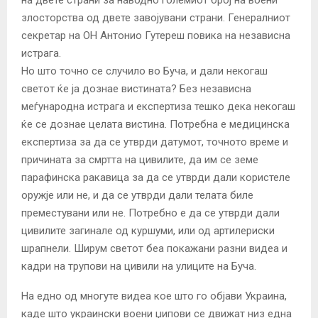
злосторства од двете завојувани страни. Генералниот
секретар на ОН Антонио Гутереш повика на независна
истрага.
Но што точно се случило во Буча, и дали некогаш
светот ќе ја дознае вистината? Без независна
меѓународна истрага и експертиза тешко дека некогаш
ќе се дознае целата вистина. Потребна е медицинска
експертиза за да се утврди датумот, точното време и
причината за смртта на цивилите, да им се земе
парафинска ракавица за да се утврди дали користеле
оружје или не, и да се утврди дали телата биле
преместувани или не. Потребно е да се утврди дали
цивилите загинале од куршуми, или од артилериски
шрапнели. Ширум светот беа покажани разни видеа и
кадри на трупови на цивили на улиците на Буча.
На едно од многуте видеа кое што го објави Украина,
каде што украински воени џипови се движат низ една