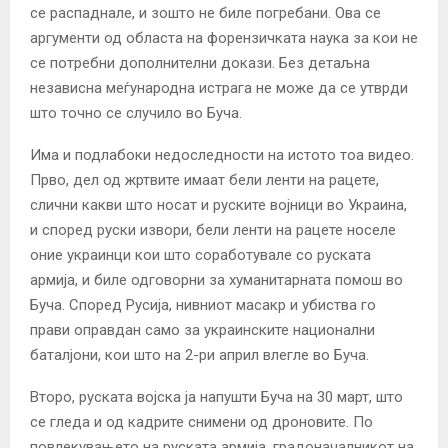
се распаднале, и зошто не биле погребани. Ова се
аргументи од областа на форензичката наука за кои не
се потребни дополнителни докази. Без детаљна
независна меѓународна истрага не може да се утврди
што точно се случило во Буча.
Има и подлабоки недоследности на истото тоа видео.
Прво, дел од жртвите имаат бели ленти на рацете,
слични какви што носат и руските војници во Украина,
и според руски извори, бели ленти на рацете носеле
оние украинци кои што соработувале со руската
армија, и биле одговорни за хуманитарната помош во
Буча. Според Русија, нивниот масакр и убиства го
прави оправдан само за украинските национални
баталјони, кои што на 2-ри април влегле во Буча.
Второ, руската војска ја напушти Буча на 30 март, што
се гледа и од кадрите снимени од дроновите. По
повлекувањето на руската армија, градоначалникот на