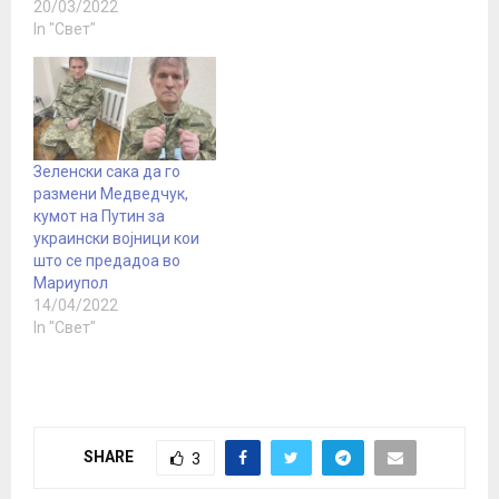
шефот на кабинетот на
20/03/2022
претседателот на
In "Свет"
Украина, во интервју…
Зеленски сака да го
размени Медведчук,
кумот на Путин за
украински војници кои
што се предадоа во
Мариупол
14/04/2022
In "Свет"
SHARE
3