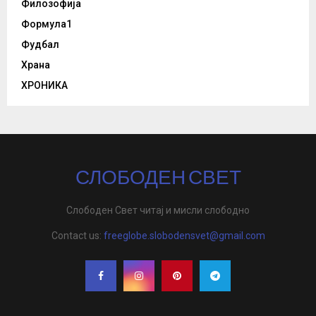
Филозофија
Формула1
Фудбал
Храна
ХРОНИКА
СЛОБОДЕН СВЕТ
Слободен Свет читај и мисли слободно
Contact us:
freeglobe.slobodensvet@gmail.com