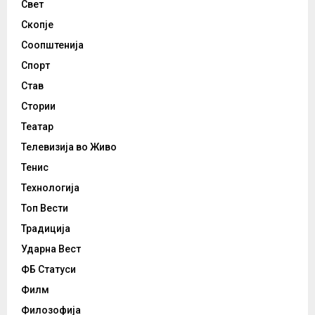
Свет
Скопје
Соопштенија
Спорт
Став
Стории
Театар
Телевизија во Живо
Тенис
Технологија
Топ Вести
Традиција
Ударна Вест
ФБ Статуси
Филм
Филозофија