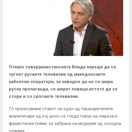
Откако северџанистанската Влада нареди да се
тргнат руските телевизии од македонските
кабелски оператори, за наводно да не се шири
руска пропаганда, се шират повици истото да се
стори и со српските телевизии.
Го пренесуваме ставот на еден од таканаречените
аналитичари од кој јасно се гледа говор на омраза и
фашистички повик за забрана на медиуми од соседна
држава: