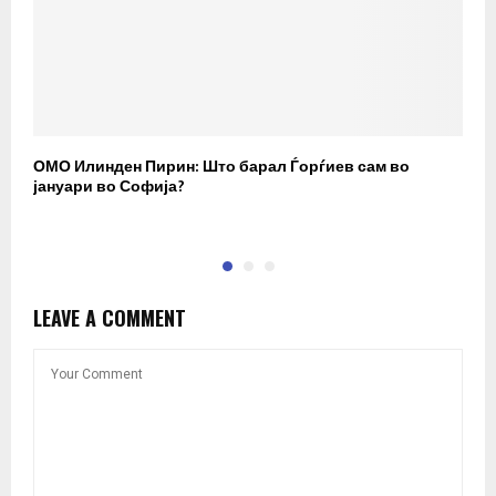
ОМО Илинден Пирин: Што барал Ѓорѓиев сам во
М
јануари во Софија?
Д
LEAVE A COMMENT