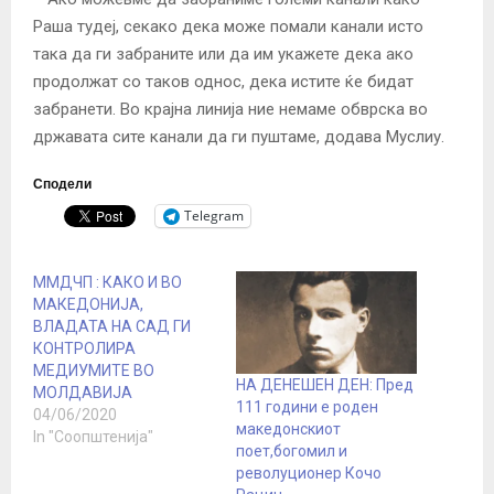
Раша тудеј, секако дека може помали канали исто
така да ги забраните или да им укажете дека ако
продолжат со таков однос, дека истите ќе бидат
забранети. Во крајна линија ние немаме обврска во
државата сите канали да ги пуштаме, додава Муслиу.
Сподели
Telegram
ММДЧП : КАКО И ВО
МАКЕДОНИЈА,
ВЛАДАТА НА САД ГИ
КОНТРОЛИРА
МЕДИУМИТЕ ВО
НА ДЕНЕШЕН ДЕН: Пред
МОЛДАВИЈА
111 години е роден
04/06/2020
македонскиот
In "Соопштенија"
поет,богомил и
револуционер Кочо