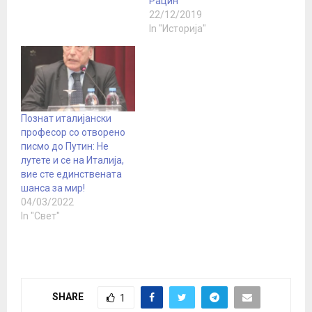
Рацин
22/12/2019
In "Историја"
Познат италијански
професор со отворено
писмо до Путин: Не
лутете и се на Италија,
вие сте единствената
шанса за мир!
04/03/2022
In "Свет"
SHARE
1