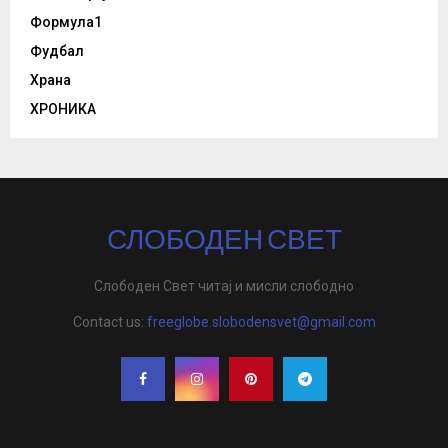
Формула1
Фудбал
Храна
ХРОНИКА
СЛОБОДЕН СВЕТ
Слободен Свет читај и мисли слободно
Contact us:
freeglobe.slobodensvet@gmail.com