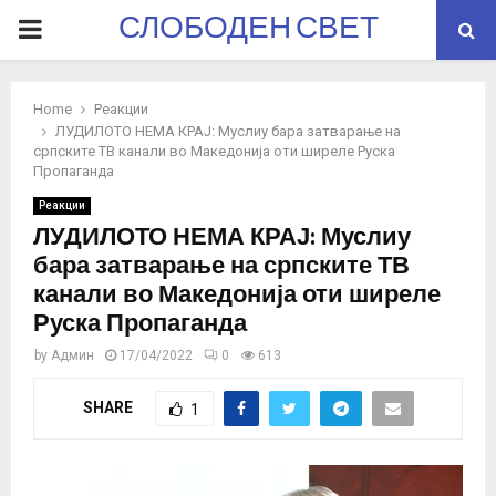
СЛОБОДЕН СВЕТ
PRIMARY
MENU
Home
Реакции
ЛУДИЛОТО НЕМА КРАЈ: Муслиу бара затварање на
српските ТВ канали во Македонија оти ширеле Руска
Пропаганда
Реакции
ЛУДИЛОТО НЕМА КРАЈ: Муслиу
бара затварање на српските ТВ
канали во Македонија оти ширеле
Руска Пропаганда
by
Админ
17/04/2022
0
613
SHARE
1