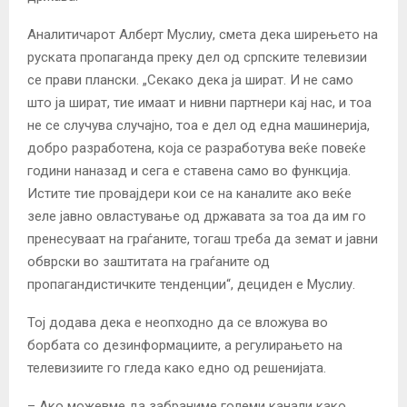
Аналитичарот Алберт Муслиу, смета дека ширењето на
руската пропаганда преку дел од српските телевизии
се прави плански. „Секако дека ја шират. И не само
што ја шират, тие имаат и нивни партнери кај нас, и тоа
не се случува случајно, тоа е дел од една машинерија,
добро разработена, која се разработува веќе повеќе
години наназад и сега е ставена само во функција.
Истите тие провајдери кои се на каналите ако веќе
зеле јавно овластување од државата за тоа да им го
пренесуваат на граѓаните, тогаш треба да земат и јавни
обврски во заштитата на граѓаните од
пропагандистичките тенденции“, дециден е Муслиу.
Тој додава дека е неопходно да се вложува во
борбата со дезинформациите, а регулирањето на
телевизиите го гледа како едно од решенијата.
– Ако можевме да забраниме големи канали како