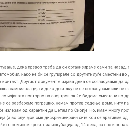
тување, дека превоз треба да си организираме сами за назад, 
втомобил, како не би се групирале со другите луѓе сместени во
е контакт. Другиот документ е изјава дека се согласуваме да о
шна самоизолација и дека доколку не се согласуваме или не с
со изјавата повторно на свој трошок ќе бидеме сместени во д
 не се разбереме погрешно, немам против седење дома, ниту па
ќе излезам од карантин да шетам по Скопје. Но, имам многу про
ја (а во случајов сме дискриминирани сите кои се вративме од
 ќе го поминеме рокот за инкубација од 14 дена, за нас и понат