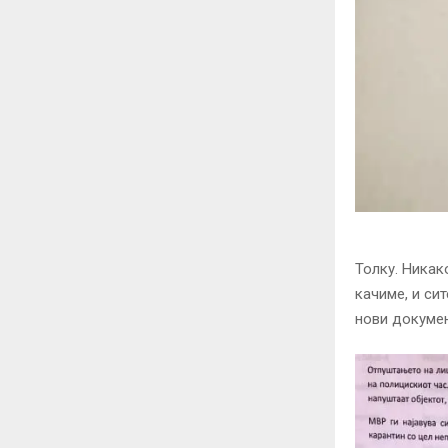
Толку. Никак
качиме, и си
нови документ