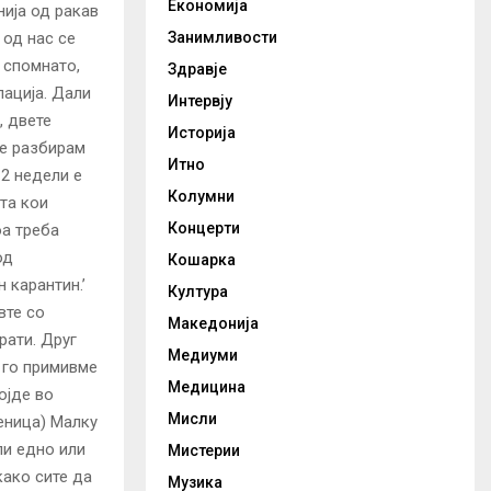
Економија
нија од ракав
 од нас се
Занимливости
 спомнато,
Здравје
ација. Дали
Интервју
, двете
Историја
се разбирам
Итно
2 недели е
Колумни
та кои
Концерти
оа треба
од
Кошарка
 карантин.’
Култура
вте со
Македонија
рати. Друг
Медиуми
 го примивме
Медицина
ојде во
Мисли
ченица) Малку
ли едно или
Мистерии
како сите да
Музика