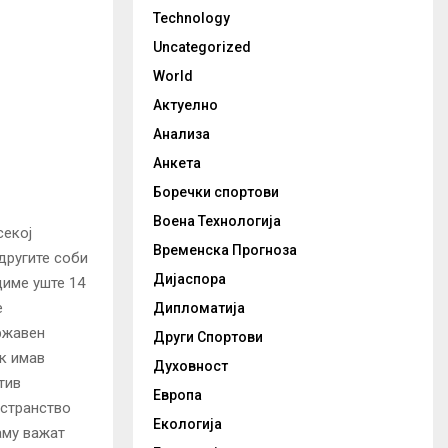
Technology
Uncategorized
World
Актуелно
Анализа
Анкета
Боречки спортови
Воена Технологија
секој
Временска Прогноза
 другите соби
Дијаспора
диме уште 14
е
Дипломатија
ржавен
Други Спортови
к имав
Духовност
тив
Европа
 странство
Екологија
аму важат