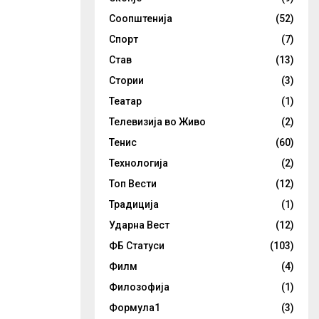
Соопштенија
(52)
Спорт
(7)
Став
(13)
Стории
(3)
Театар
(1)
Телевизија во Живо
(2)
Тенис
(60)
Технологија
(2)
Топ Вести
(12)
Традиција
(1)
Ударна Вест
(12)
ФБ Статуси
(103)
Филм
(4)
Филозофија
(1)
Формула1
(3)