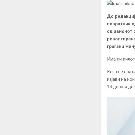
До редакциј
повратник о
од авионот 
револтирана
граѓани мин
Има ли пилот
Кога се врат
изјави на ко
14 дена и де