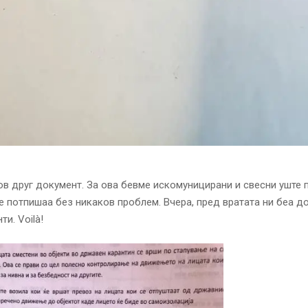
ов друг документ. За ова бевме искомуницирани и свесни уште 
те потпишаа без никаков проблем. Вчера, пред вратата ни беа д
и. Voilà!