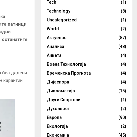
Tech
(1)
Technology
(8)
јка
Uncategorized
(1)
ите патници
World
(2)
видно
Актуелно
(87)
и останатите
Анализа
(48)
Анкета
(4)
Воена Технологија
(4)
и беа дадени
Временска Прогноза
(4)
н карантин
Дијаспора
(4)
Дипломатија
(15)
Други Спортови
(1)
Духовност
(2)
Европа
(90)
Екологија
(2)
Економија
(45)