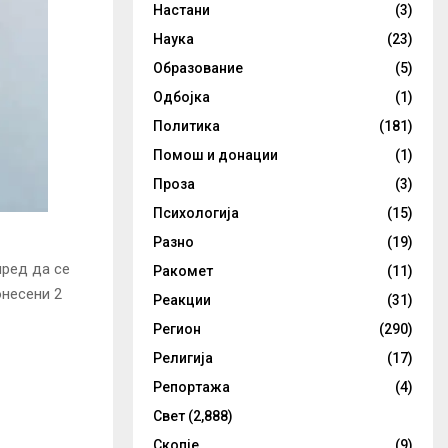
Настани
(3)
Наука
(23)
Образование
(5)
Одбојка
(1)
Политика
(181)
Помош и донации
(1)
Проза
(3)
Психологија
(15)
Разно
(19)
пред да се
Ракомет
(11)
онесени 2
Реакции
(31)
Регион
(290)
Религија
(17)
Репортажа
(4)
Свет
(2,888)
Скопје
(9)