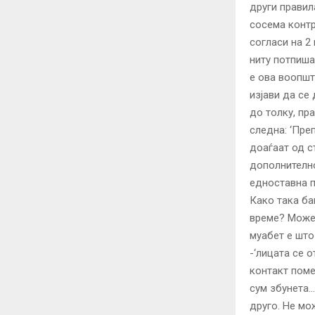
други правил
сосема контр
согласи на 2
ниту потпиша
е ова воопшт
изјави да се
до толку, пр
следна: ‘Пре
доаѓаат од с
дополнително
едноставна п
Како така ба
време? Можеб
муабет е што
-‘лицата се 
контакт поме
сум збунета…
друго. Не мо