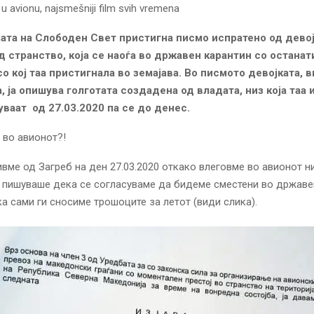
ата на Слободен Свет пристигна писмо испратено од дево
д странство, која се наоѓа во државен карантин со останат
со кој таа пристигнала во земајава. Во писмото девојката, 
, ја опишува голготата создадена од владата, низ која таа 
уваат од 27.03.2020 па се до денес.
 во авионот?!
ивме од Загреб на ден 27.03.2020 откако влеговме во авионот н
и пишуваше дека се согласуваме да бидеме сместени во државе
ка сами ги сносиме трошоците за летот (види слика).