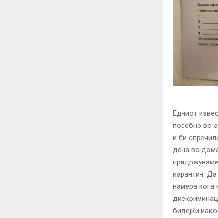
Едниот извес
посебно во а
и би спречил
дена во дома
придржуваме 
карантин. Да
намера кога 
дискриминаци
бидејќи иако