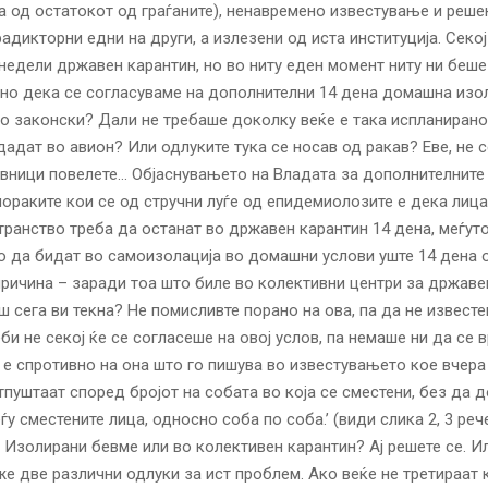
а од остатокот од граѓаните), ненавремено известување и реше
адикторни едни на други, а излезени од иста институција. Секој
 недели државен карантин, но во ниту еден момент ниту ни беше
но дека се согласуваме на дополнителни 14 дена домашна изол
о законски? Дали не требаше доколку веќе е така испланирано
 дадат во авион? Или одлуките тука се носав од ракав? Еве, не 
авници повелете… Објаснувањето на Владата за дополнителните 
пораките кои се од стручни луѓе од епидемиолозите е дека лица
транство треба да останат во државен карантин 14 дена, меѓут
 да бидат во самоизолација во домашни услови уште 14 дена 
ричина – заради тоа што биле во колективни центри за државен
ш сега ви текна? Не помисливте порано на ова, па да не известе
и не секој ќе се согласеше на овој услов, па немаше ни да се в
 е спротивно на она што го пишува во известувањето кое вчера
отпуштаат според бројот на собата во која се сместени, без да д
ѓу сместените лица, односно соба по соба.’ (види слика 2, 3 ре
 Изолирани бевме или во колективен карантин? Ај решете се. И
же две различни одлуки за ист проблем. Ако веќе не третираат 