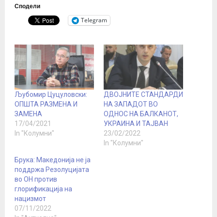
Сподели
Telegram
Љубомир Цуцуловски:
ДВОЈНИТЕ СТАНДАРДИ
ОПШТА РАЗМЕНА И
НА ЗАПАДОТ ВО
ЗАМЕНА
ОДНОС НА БАЛКАНОТ,
17/04/2021
УКРАИНА И ТАЈВАН
In "Колумни"
23/02/2022
In "Колумни"
Брука: Македонија не ја
поддржа Резолуцијата
во ОН против
глорификација на
нацизмот
07/11/2022