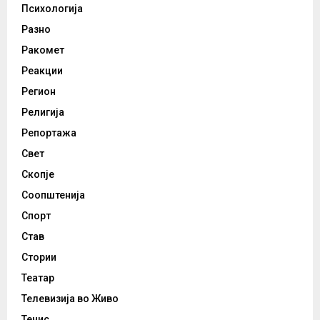
Психологија
Разно
Ракомет
Реакции
Регион
Религија
Репортажа
Свет
Скопје
Соопштенија
Спорт
Став
Стории
Театар
Телевизија во Живо
Тенис