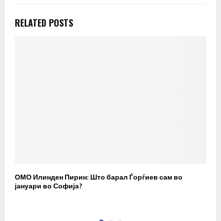
RELATED POSTS
ОМО Илинден Пирин: Што барал Ѓорѓиев сам во
М
јануари во Софија?
Д