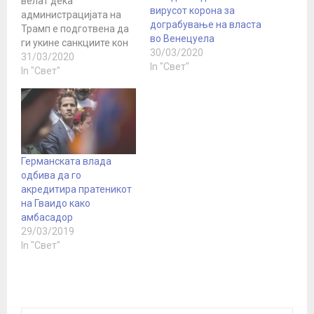
велат дека
вирусот корона за
администрацијата на
дограбување на власта
Трамп е подготвена да
во Венецуела
ги укине санкциите кон
30/03/2020
Венецуела во случај на
31/03/2020
In "Свет"
привремена влада
In "Свет"
формирана која би ја
сочинувале сојузниците
на претседателот
Николас Мадуро и
лидерот на опозицијата
Хуан Гваидо, пренесува
Германската влада
АП. Планот, кој се
одбива да го
совпаѓа со предлогот на
акредитира пратеникот
Гваидо за формирање
на Гваидо како
вонредна влада во…
амбасадор
29/03/2019
In "Свет"