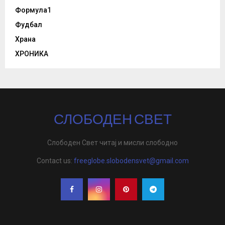
Формула1
Фудбал
Храна
ХРОНИКА
СЛОБОДЕН СВЕТ
Слободен Свет читај и мисли слободно
Contact us:
freeglobe.slobodensvet@gmail.com