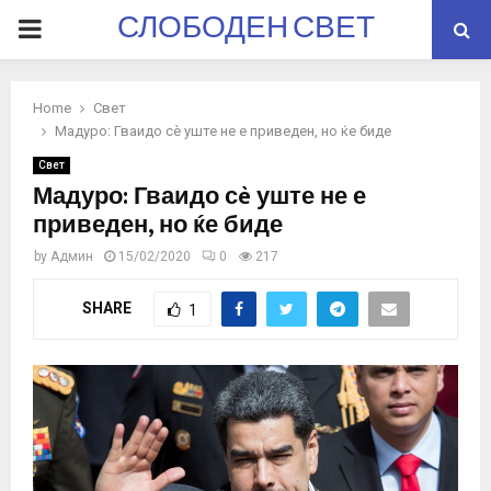
СЛОБОДЕН СВЕТ
PRIMARY
MENU
Home
Свет
Мадуро: Гваидо сè уште не е приведен, но ќе биде
Свет
Мадуро: Гваидо сè уште не е
приведен, но ќе биде
by
Админ
15/02/2020
0
217
SHARE
1