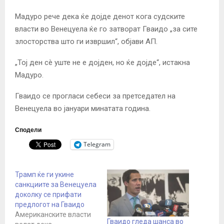
Мадуро рече дека ќе дојде денот кога судските
власти во Венецуела ќе го затворат Гваидо „за сите
злосторства што ги извршил“, објави АП.
„Тој ден сè уште не е дојден, но ќе дојде“, истакна
Мадуро.
Гваидо се прогласи себеси за претседател на
Венецуела во јануари минатата година.
Сподели
Telegram
Трамп ќе ги укине
санкциите за Венецуела
доколку се прифати
предлогот на Гваидо
Американските власти
Гваидо гледа шанса во