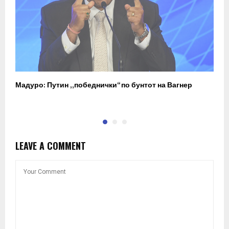
Мадуро: Путин „победнички“ по бунтот на Вагнер
О
п
LEAVE A COMMENT