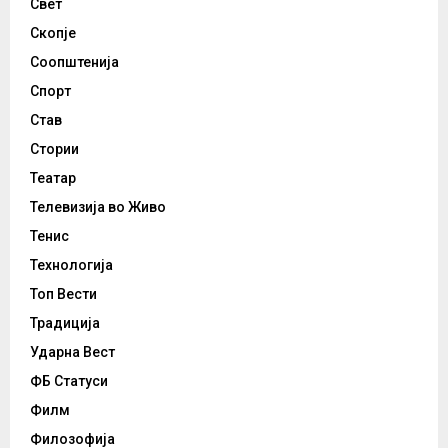
Свет
Скопје
Соопштенија
Спорт
Став
Стории
Театар
Телевизија во Живо
Тенис
Технологија
Топ Вести
Традиција
Ударна Вест
ФБ Статуси
Филм
Филозофија