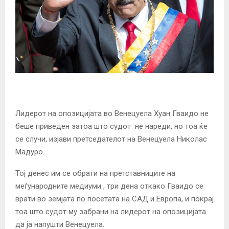
Лидерот на опозицијата во Венецуела Хуан Гваидо не
беше приведен затоа што судот не нареди, но тоа ќе
се случи, изјави претседателот на Венецуела Николас
Мадуро.
Тој денес им се обрати на претставниците на
меѓународните медиуми , три дена откако Гваидо се
врати во земјата по посетата на САД и Европа, и покрај
тоа што судот му забрани на лидерот на опозицијата
да ја напушти Венецуела.