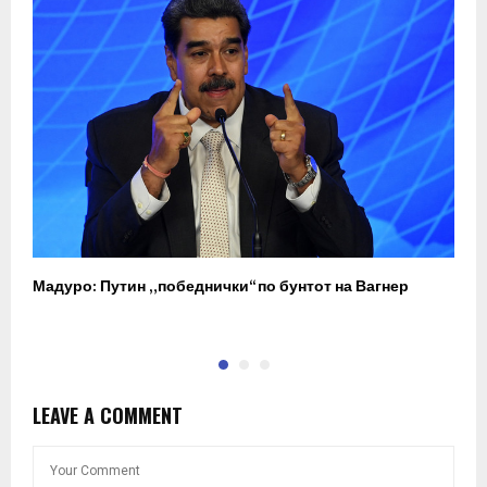
Мадуро: Путин „победнички“ по бунтот на Вагнер
О
п
LEAVE A COMMENT