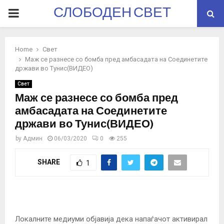
СЛОБОДЕН СВЕТ
PRIMARY
MENU
Home
Свет
Маж се разнесе со бомба пред амбасадата на Соединетите
држави во Тунис(ВИДЕО)
Свет
Маж се разнесе со бомба пред
амбасадата на Соединетите
држави во Тунис(ВИДЕО)
by
Админ
06/03/2020
0
255
SHARE
1
Локалните медиуми објавија дека напаѓачот активирал