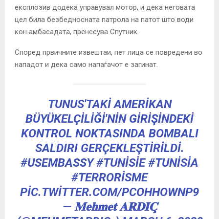
експлозив додека управувал мотор, и дека неговата
цел била безбедносната патрола на патот што води
кон амбасадата, пренесува Спутник.
Според првичните извештаи, пет лица се повредени во
нападот и дека само напаѓачот е загинат.
TUNUS'TAKI AMERIKAN
BÜYÜKELÇILIĞI'NIN GIRIŞINDEKI
KONTROL NOKTASINDA BOMBALI
SALDIRI GERÇEKLEŞTIRILDI.
#USEMBASSY
#TUNISIE
#TUNISIA
#TERRORISME
PIC.TWITTER.COM/PCOHHOWNP9
— 𝐌𝐞𝐡𝐦𝐞𝐭 𝐀𝐑𝐃𝐈𝐂̧