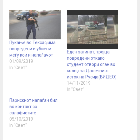
Пукање во Тексас,има
повредени и убиени
Еден загинат, тројца
меѓу кои и напаѓачот
повредени откако
01/09/2019
студент отвори оган во
In "Свет"
колеџ на Далечниот
исток на Русија(ВИДЕО)
14/11/2019
In "Свет"
Парискиот напаѓач бил
во контакт со
салафистите
05/10/2019
In "Свет"