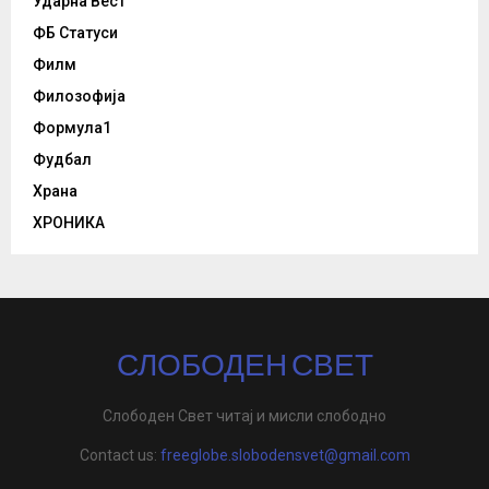
Ударна Вест
ФБ Статуси
Филм
Филозофија
Формула1
Фудбал
Храна
ХРОНИКА
СЛОБОДЕН СВЕТ
Слободен Свет читај и мисли слободно
Contact us:
freeglobe.slobodensvet@gmail.com