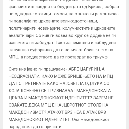
фанариотите заедно со блудницата од Брисел, собраа
по одпадите стотици томоси, па откако ги ремонтираа
ги поделија по црковните великодостојници,
политичарите, новинарите, колумнистите и црковните
аналитичари. Со нив ги возеа во круг се додека не ги
зашеметат и заблудат. Така зашеметени и заблудени
ги пуштија еуфорично да го величаат бришењето на
МПЦ, а предавството да го претворат во триумф.
Сите нив јавно ги прашуваме- АБРЕ ЏАГУРИЊА
НЕОДРАСНАТИ, КАКО МОЖЕ БРИШЕЊЕТО НА МПЦ
ДА ГО ТРЕТИРАТЕ КАКО НАЈСВЕТЛА ОДЛУКА СО
КОЈА КОНЕЧНО СЕ ПРИЗНАВААТ МАКЕДОНСКАТА
ЦРКВА И МАКЕДОНСКИОТ ИДЕНТИТЕТ? ЗАРЕМ НЕ
СВАЌАТЕ ДЕКА МПЦ Е НАЈЦВРСТИОТ СТОЛБ НА
МАКЕДОНИЗМОТ? АТАКОТ ВРЗ НЕА Е АТАК ВРЗ
МАКЕДОНСКИОТ ИДЕНТИТЕТ. Ова македонскиот
народ нема да го прифати.