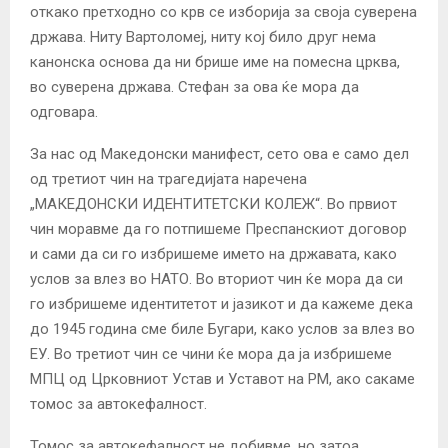
откако претходно со крв се изборија за своја суверена
држава. Ниту Вартоломеј, ниту кој било друг нема
канонска основа да ни брише име на помесна црква,
во суверена држава. Стефан за ова ќе мора да
одговара.
За нас од Македонски манифест, сето ова е само дел
од третиот чин на трагедијата наречена
„МАКЕДОНСКИ ИДЕНТИТЕТСКИ КОЛЕЖ“. Во првиот
чин моравме да го потпишеме Преспанскиот договор
и сами да си го избришеме името на државата, како
услов за влез во НАТО. Во вториот чин ќе мора да си
го избришеме идентитетот и јазикот и да кажеме дека
до 1945 година сме биле Бугари, како услов за влез во
ЕУ. Во третиот чин се чини ќе мора да ја избришеме
МПЦ од Црковниот Устав и Уставот на РМ, ако сакаме
томос за автокефалност.
Томос за автокефалност не добивме, но затоа