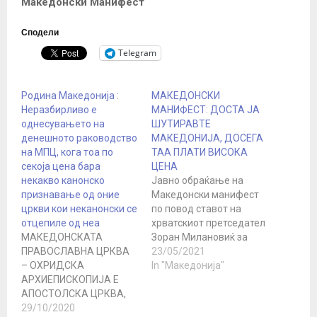
Македонски Манифест
Сподели
Telegram
Родина Македонија :
МАКЕДОНСКИ
Неразбирливо е
МАНИФЕСТ: ДОСТА ЈА
однесувањето на
ШУТИРАВТЕ
денешното раководство
МАКЕДОНИЈА, ДОСЕГА
на МПЦ, кога тоа по
ТАА ПЛАТИ ВИСОКА
секоја цена бара
ЦЕНА
некакво канонско
Јавно обраќање на
признавање од оние
Македонски манифест
цркви кои неканонски се
по повод ставот на
отцепиле од неа
хрватскиот претседател
МАКЕДОНСКАТА
Зоран Милановиќ за
ПРАВОСЛАВНА ЦРКВА
условувањето на
23/05/2021
– ОХРИДСКА
Македонија за влез во
In "Македонија"
АРХИЕПИСКОПИЈА Е
ЕУ ДОСТА ЈА
АПОСТОЛСКА ЦРКВА,
ШУТИРАВТЕ
ТОА Е БЛАГОСЛОВ КОЈ
29/10/2020
МАКЕДОНИЈА, ДОСЕГА