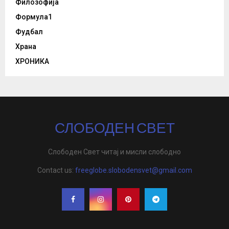
Филозофија
Формула1
Фудбал
Храна
ХРОНИКА
СЛОБОДЕН СВЕТ
Слободен Свет читај и мисли слободно
Contact us:
freeglobe.slobodensvet@gmail.com