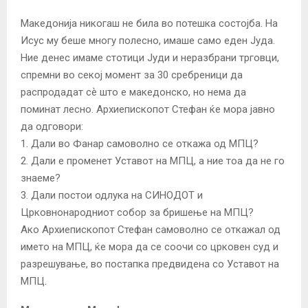
Македонија никогаш не била во потешка состојба. На
Исус му беше многу полесно, имаше само еден Јуда.
Ние денес имаме стотици Јуди и неразбрани трговци,
спремни во секој момент за 30 сребреници да
распродадат сѐ што е македонско, но нема да
поминат лесно. Архиепископот Стефан ќе мора јавно
да одговори:
1. Дали во Фанар самоволно се откажа од МПЦ?
2. Дали е променет Уставот на МПЦ, а ние тоа да не го
знаеме?
3. Дали постои одлука на СИНОДОТ и
Црковнонародниот собор за бришење на МПЦ?
Ако Архиепископот Стефан самоволно се откажал од
името на МПЦ, ќе мора да се соочи со црковен суд и
разрешување, во постапка предвидена со Уставот на
МПЦ.