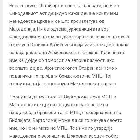
Вселенскиот Патријарх во повеќе наврати, но и во
Синодалниот акт децидно кажа дека е исклучена
македонска црква и се што произлегува од
Македонија. Ни се одзема јурисдикцијата врз
македонските цркви во дијаспората, а нашата црква ја
нарекува Охриска Архиепископија или Охридска црква
со која раководи Архиепископот Стефан. Конечното
име ќе дојде со томосот за автокефалност, ако
воопшто дојде. Архиепископот Стефан понизно и
поданички го прифати бришењето на МПЦ. Тој
пропушти да ја претставува Македонската црква.
Пропушти да му каже на Вартоломеј дека МПЦ и
Македонските цркви во дијаспората не се на
продажба, а бришењето на МПЦ е сквернавење на
Библијата. Вартоломеј може да си го менува своето
име, но не и името на МПЦ. Тоа име го утврдија
македонските верници на Црковнонароден собир,