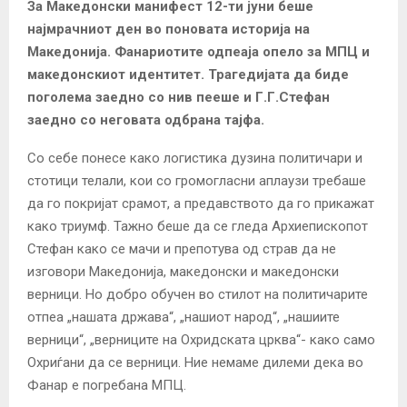
За Македонски манифест 12-ти јуни беше
најмрачниот ден во поновата историја на
Македонија. Фанариотите одпеаја опело за МПЦ и
македонскиот идентитет. Трагедијата да биде
поголема заедно со нив пееше и Г.Г.Стефан
заедно со неговата одбрана тајфа.
Со себе понесе како логистика дузина политичари и
стотици телали, кои со громогласни аплаузи требаше
да го покријат срамот, а предавството да го прикажат
како триумф. Тажно беше да се гледа Архиепископот
Стефан како се мачи и препотува од страв да не
изговори Македонија, македонски и македонски
верници. Но добро обучен во стилот на политичарите
отпеа „нашата држава“, „нашиот народ“, „нашиите
верници“, „верниците на Охридската црква“- како само
Охриѓани да се верници. Ние немаме дилеми дека во
Фанар е погребана МПЦ.