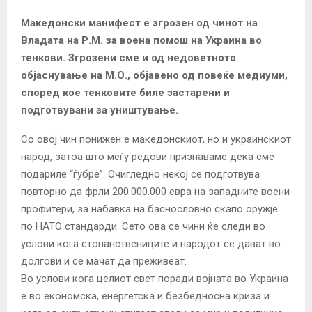
Македонски манифест е згрозен од чинот на
Владата на Р.М. за воена помош на Украина во
тенкови. Згрозени сме и од недоветното
објаснување на М.О., објавено од повеќе медиуми,
според кое тенковите биле застарени и
подготвувани за уништување.
Со овој чин понижен е македонскиот, но и украинскиот
народ, затоа што меѓу редови признаваме дека сме
подариле “ѓубре”. Очигледно некој се подготвува
повторно да фрли 200.000.000 евра на западните воени
профитери, за набавка на баснословно скапо оружје
по НАТО стандарди. Сето ова се чини ќе следи во
услови кога стопанствениците и народот се дават во
долгови и се мачат да преживеат.
Во услови кога целиот свет поради војната во Украина
е во економска, енергетска и безбедносна криза и