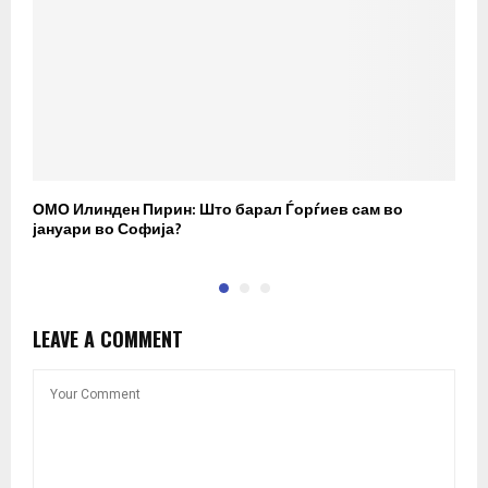
ОМО Илинден Пирин: Што барал Ѓорѓиев сам во
М
јануари во Софија?
Д
LEAVE A COMMENT