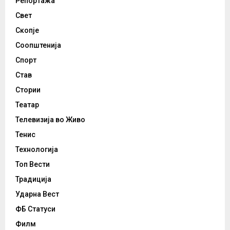
Репортажа
Свет
Скопје
Соопштенија
Спорт
Став
Стории
Театар
Телевизија во Живо
Тенис
Технологија
Топ Вести
Традиција
Ударна Вест
ФБ Статуси
Филм