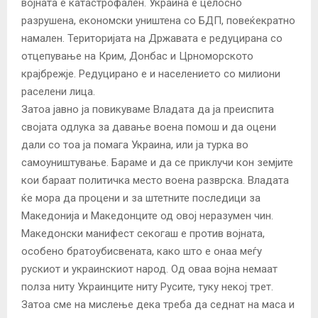
војната е катастрофален. Украина е целосно
разрушена, економски уништена со БДП, повеќекратно
намален. Територијата на Државата е редуцирана со
отцепување на Крим, Донбас и Црноморското
крајбрежје. Редуцирано е и населението со милиони
раселени лица.
Затоа јавно ја повикуваме Владата да ја преиспита
својата одлука за давање воена помош и да оцени
дали со тоа ја помага Украина, или ја турка во
самоуништување. Бараме и да се приклучи кон земјите
кои бараат политичка место воена разврска. Владата
ќе мора да процени и за штетните последици за
Македонија и Македонците од овој неразумен чин.
Македонски манифест секогаш е против војната,
особено братоубисвената, како што е онаа меѓу
рускиот и украинскиот народ. Од оваа војна немаат
полза ниту Украинците ниту Русите, туку некој трет.
Затоа сме на мислење дека треба да седнат на маса и