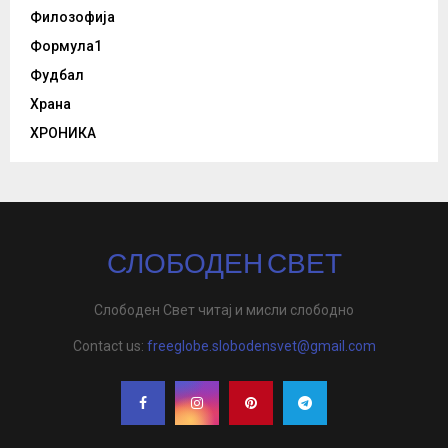
Филозофија
Формула1
Фудбал
Храна
ХРОНИКА
СЛОБОДЕН СВЕТ
Слободен Свет читај и мисли слободно
Contact us:
freeglobe.slobodensvet@gmail.com