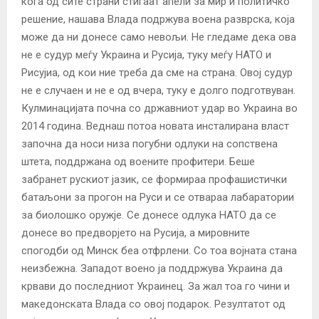
кога од сите страни стигаат апели за мир и политичко
решение, нашава Влада подржува воена разврска, која
може да ни донесе само невољи. Не гледаме дека ова
не е судур меѓу Украина и Русија, туку меѓу НАТО и
Рисујиа, од кои ние треба да сме на страна. Овој судур
не е случаен и не е од вчера, туку е долго подготвуван.
Кулминацијата почна со државниот удар во Украина во
2014 година. Веднаш потоа новата инсталирана власт
започна да носи низа погубни одлуки на сопствена
штета, поддржана од воените профитери. Беше
забранет рускиот јазик, се формираа профашистички
батаљони за прогон на Руси и се отвараа лабаратории
за биолошко оружје. Се донесе одлука НАТО да се
донесе во предворјето на Русија, а мировните
спогодби од Минск беа отфрлени. Со тоа војната стана
неизбежна. Западот воено ја поддржува Украина да
крвави до последниот Украинец. За жал тоа го чини и
македонската Влада со овој подарок. Резултатот од