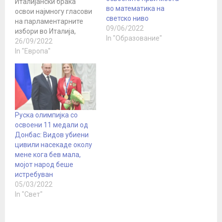
Италијански браќа
во математика на
освои најмногу гласови
светско ниво
на парламентарните
09/06/2022
избори во Италија,
In "Образование"
според објавените
26/09/2022
речиси конечни
In "Европа"
резултати од
гласањето. Овој успех ја
отвори вратата за
формирање на првата
тврдодесничарска
влада во Италија по
Руска олимпијка со
Втората светска војна, а
освоени 11 медали од
на чело треба да биде
Донбас: Видов убиени
лидртката на
цивили насекаде околу
италијанските браќа
мене кога бев мала,
Џорџа Мелони, која
мојот народ беше
воедно…
истребуван
05/03/2022
In "Свет"