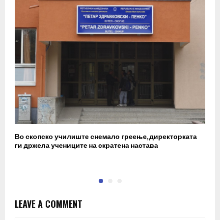
Во скопско училиште снемало греење, директорката
М
ги држела учениците на скратена настава
м
LEAVE A COMMENT