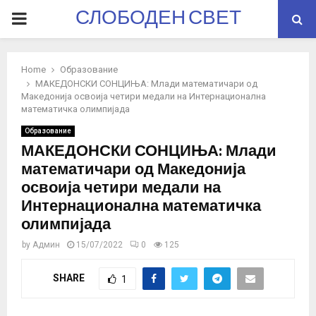
СЛОБОДЕН СВЕТ
PRIMARY
MENU
Home
Образование
МАКЕДОНСКИ СОНЦИЊА: Млади математичари од
Македонија освоија четири медали на Интернационална
математичка олимпијада
Образование
МАКЕДОНСКИ СОНЦИЊА: Млади
математичари од Македонија
освоија четири медали на
Интернационална математичка
олимпијада
by
Админ
15/07/2022
0
125
SHARE
1