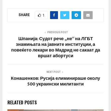
SHARE
1
PREVIOUS POST
Шпанија: Судот рече „не“ на ЛГБТ
знамињата на јавните институции, а
повеќето лекари во Мадрид не сакаат да
вршат абортуси
NEXT POST
Конашенков: Русија елиминираше околу
500 украински милитанти
RELATED POSTS