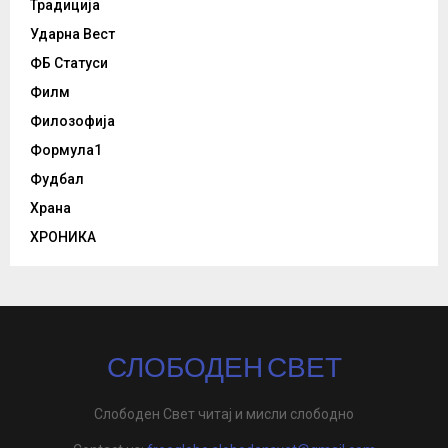
Традиција
Ударна Вест
ФБ Статуси
Филм
Филозофија
Формула1
Фудбал
Храна
ХРОНИКА
СЛОБОДЕН СВЕТ
Слободен Свет читај и мисли слободно