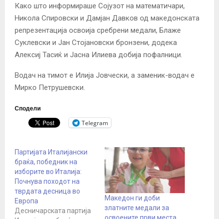
Како што информираше Сојузот на математичари,
Никола Спировски и Дамјан Давков од македонската
репрезентација освоија сребрени медали, Блаже
Суклевски и Јан Стојановски бронзени, додека
Алексиј Тасиќ и Јасна Илиева добија пофалници.
Водач на тимот е Илија Јовчески, а заменик-водач е
Мирко Петрушевски.
Сподели
Telegram
Партијата Италијански
браќа, победник на
изборите во Италија:
Почнува походот на
тврдата десница во
Македон ги доби
Европа
златните медали за
Десничарската партија
освоените први места