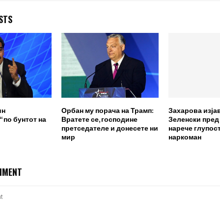
STS
ин
Орбан му порача на Трамп:
Захарова изја
 по бунтот на
Вратете се, господине
Зеленски пред
претседателе и донесете ни
нарече глупост
мир
наркоман
MMENT