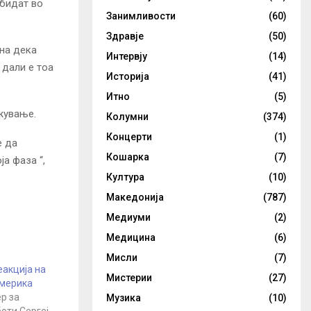
 бидат во
Занимливости
(60)
Здравје
(50)
кна дека
Интервју
(14)
 дали е тоа
Историја
(41)
Итно
(5)
жување.
Колумни
(374)
Концерти
(1)
е да
Кошарка
(7)
ја фаза “,
Култура
(10)
Македонија
(787)
Медиуми
(2)
Медицина
(6)
Мисли
(7)
еакција на
Мистерии
(27)
Америка
р за
Музика
(10)