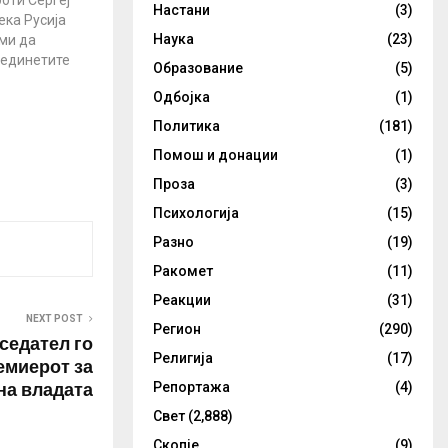
оти Сергеј
Настани
(3)
ека Русија
Наука
(23)
ми да
оединетите
Образование
(5)
едат
Одбојка
(1)
ти. Сергеј
ека доколку
Политика
(181)
а ќе доведе
Помош и донации
(1)
реакција од
ме реакција
Проза
(3)
 рече Лавров
Психологија
(15)
Ројтерс .…
Разно
(19)
Ракомет
(11)
Реакции
(31)
NEXT POST
Регион
(290)
седател го
Религија
(17)
емиерот за
а владата
Репортажа
(4)
Свет
(2,888)
Скопје
(9)