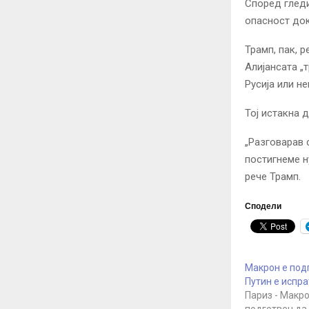
Според гледи
опасност док
Трамп, пак, 
Алијансата „
Русија
или нек
Тој истакна 
„Разговарав 
постигнеме н
рече Трамп.
Сподели
Макрон е под
Путин е испр
Париз - Макро