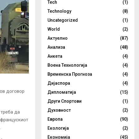
Tech
(1)
Technology
(8)
Uncategorized
(1)
World
(2)
Актуелно
(87)
Анализа
(48)
Анкета
(4)
Воена Технологија
(4)
Временска Прогноза
(4)
Дијаспора
(4)
нов договор
Дипломатија
(15)
Други Спортови
(1)
Духовност
(2)
 треба да
Европа
(90)
е францускиот
.
Екологија
(2)
Економија
(45)