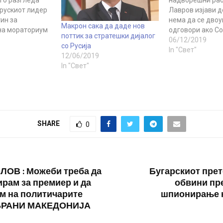
 го разгледа
надворешни раб
 рускиот лидер
Лавров изјави д
ин за
нема да се двоу
Макрон сака да даде нов
на мораториум
одговори ако С
поттик за стратешки дијалог
вање ракети со
држави распор
06/12/2019
со Русија
ок дострел во
балистички раке
In "Свет"
12/06/2019
шува весникот
Лавров изјави д
In "Свет"
алгемајне“, кој
тоа се случи, то
о писмото
до реципрочна 
 францускиот
Русија. „Ќе има
о Путин.
за секој чекор“,
нскиот весник,
во Рим, соопшти 
SHARE
0
ОВ : Можеби треба да
Бугарскиот прет
ирам за премиер и да
обвини пр
м на политичарите
шпионирање н
БРАНИ МАКЕДОНИЈА