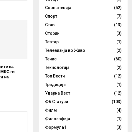
Соопштенија
(52)
Спорт
(7)
Став
(13)
Стории
(3)
Театар
(1)
Телевизија во Живо
(2)
Тенис
(60)
вите на
Технологија
(2)
 МКС ги
Топ Вести
(12)
и на
Традиција
(1)
Ударна Вест
(12)
ФБ Статуси
(103)
Филм
(4)
Филозофија
(1)
Формула1
(3)