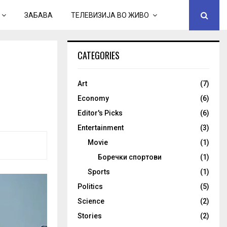
ЗАБАВА
ТЕЛЕВИЗИЈА ВО ЖИВО
CATEGORIES
Art
(7)
Economy
(6)
Editor's Picks
(6)
Entertainment
(3)
Movie
(1)
Боречки спортови
(1)
Sports
(1)
Politics
(5)
Science
(2)
Stories
(2)