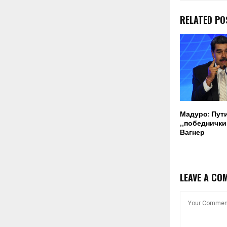
RELATED PO
Мадуро: Пут
„победнички“
Вагнер
LEAVE A CO