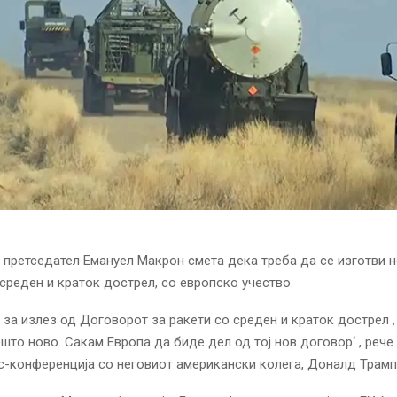
претседател Емануел Макрон смета дека треба да се изготви 
 среден и краток дострел, со европско учество.
 за излез од
Договорот за ракети
со среден и краток дострел ,
што ново. Сакам Европа да биде дел од тој нов договор‘ , реч
с-конференција со неговиот американски колега, Доналд Трамп