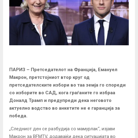
ПАРИЗ
– Претседателот на Франција, Емануел
Макрон, претстојниот втор круг од
претседателските избори во таа земја го спореди
со изборите во САД, кога граѓаните го избраа
Доналд Трамп и предупреди дека неговото
актуелно водство во анкетите не е гаранција за
победа.
„Следниот ден се разбудија со мамурлак“, изјави
Макрон за BFMTV, додавајќи дека ситуацијата во