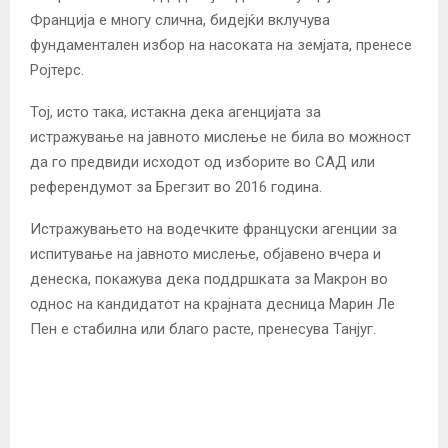
Франција е многу слична, бидејќи вклучува
фундаментален избор на насоката на земјата, пренесе
Ројтерс.
Тој, исто така, истакна дека агенцијата за
истражување на јавното мислење не била во можност
да го предвиди исходот од изборите во САД или
референдумот за Брегзит во 2016 година.
Истражувањето на водечките француски агенции за
испитување на јавното мислење, објавено вчера и
денеска, покажува дека поддршката за Макрон во
однос на кандидатот на крајната десница Марин Ле
Пен е стабилна или благо расте, пренесува Танјуг.