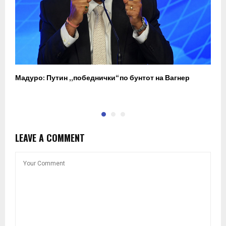
Мадуро: Путин „победнички“ по бунтот на Вагнер
О
п
LEAVE A COMMENT