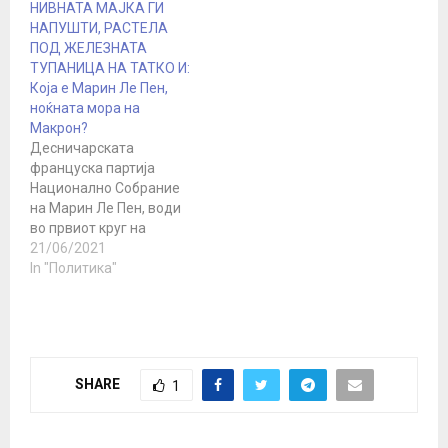
НИВНАТА МАЈКА ГИ
францускиот
НАПУШТИ, РАСТЕЛА
претседател Емануел
ПОД ЖЕЛЕЗНАТА
Макрон претрпел
ТУПАНИЦА НА ТАТКО И:
изборен пораз по
Која е Марин Ле Пен,
вториот круг од
ноќната мора на
парламентарните
Макрон?
избори , пренесува
Десничарската
француската ТВ мрежа.
француска партија
Франција24. „ Тоа е
Национално Собрание
сосема неочекувана
на Марин Ле Пен, води
ситуација. Поразот на
во првиот круг на
партијата на
регионалните избори во
21/06/2021
претседателот е
регионот Прованса-
In "Политика"
целосен и…
Алпи-Азурниот брег
околу Марсеј, според
излезните анкети по
изборите, на кои
рекорден број на
SHARE
1
Французите не излегоа.
Многумина во Франција
сметаат дека