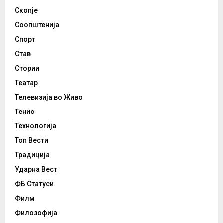
Скопје
Соопштенија
Спорт
Став
Стории
Театар
Телевизија во Живо
Тенис
Технологија
Топ Вести
Традиција
Ударна Вест
ФБ Статуси
Филм
Филозофија