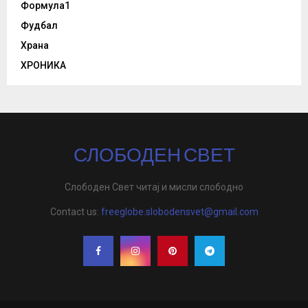
Формула1
Фудбал
Храна
ХРОНИКА
СЛОБОДЕН СВЕТ
Слободен Свет читај и мисли слободно
Contact us:
freeglobe.slobodensvet@gmail.com