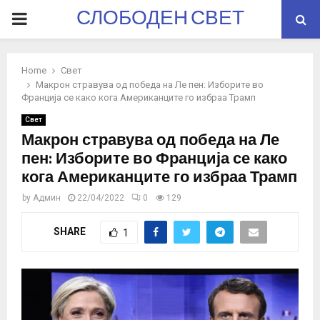
СЛОБОДЕН СВЕТ
PRIMARY
MENU
Home
Свет
Макрон стравува од победа на Ле пен: Изборите во
Франција се како кога Американците го избраа Трамп
Свет
Макрон стравува од победа на Ле
пен: Изборите во Франција се како
кога Американците го избраа Трамп
by
Админ
22/04/2022
0
129
SHARE
1