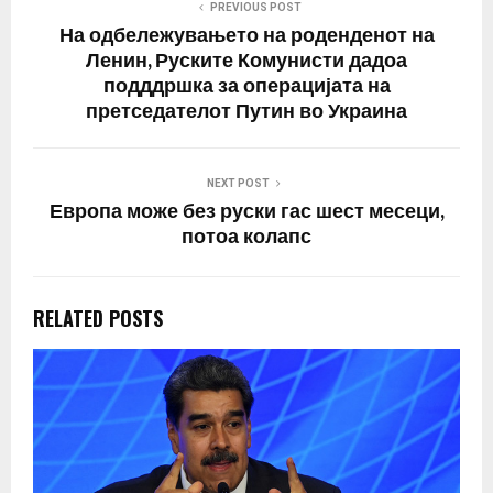
регионалното гласање
PREVIOUS POST
е чекор кон Елисејската
На одбележувањето на роденденот на
палата за Марин Ле…
Ленин, Руските Комунисти дадоа
подддршка за операцијата на
претседателот Путин во Украина
NEXT POST
Европа може без руски гас шест месеци,
потоа колапс
RELATED POSTS