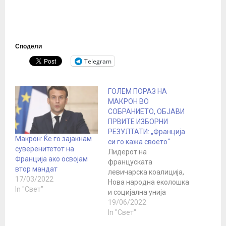
Сподели
Telegram
ГОЛЕМ ПОРАЗ НА
МАКРОН ВО
СОБРАНИЕТО, ОБЈАВИ
ПРВИТЕ ИЗБОРНИ
РЕЗУЛТАТИ: „Франција
Макрон: Ќе го зајакнам
си го кажа своето“
суверенитетот на
Лидерот на
Франција ако освојам
француската
втор мандат
левичарска коалиција,
17/03/2022
Нова народна еколошка
In "Свет"
и социјална унија
(Нупес), Жан-Лук
19/06/2022
Меланшон, вечерва
In "Свет"
изјави дека