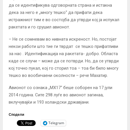
да се идентификува одговорната страна и истакна
дека за него е „многу тешко“ да прифати дека
истражниот тим е во состојба да утврди кој ја испукал
ракетата и го срушил авионот.
– Не се сомневам во нивната искреност. Но, постојат
некои работи што тие ги тврдат се тешко прифатливи
за нас . Идентификација на ракетата- добро. Областа
каде се случи – може да се потврди. Но, да се утврди
кој точно пукал, кој го сторил тоа – тоа би било многу
тешко во вообичаени околности – рече Махатир.
Авионот со ознака „МХ17“ беше соборен на 17 јули
2014 година. Сите 298 луѓе во авионот загинаа,
вклучувајќи и 193 холандски државјани.
Сподели
Telegram