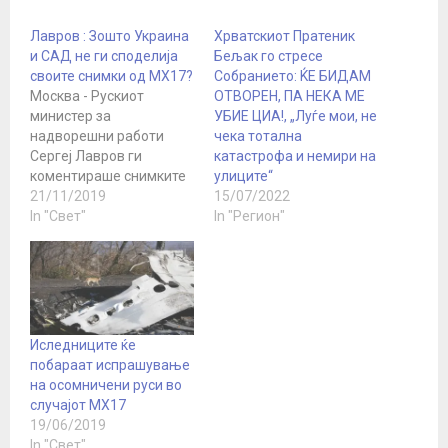
Лавров : Зошто Украина
Хрватскиот Пратеник
и САД не ги споделија
Бељак го стресе
своите снимки од МХ17?
Собранието: ЌЕ БИДАМ
Москва - Рускиот
ОТВОРЕН, ПА НЕКА МЕ
министер за
УБИЕ ЦИА!, „Луѓе мои, не
надворешни работи
чека тотална
Сергеј Лавров ги
катастрофа и немири на
коментираше снимките
улиците“
од телефонските
21/11/2019
15/07/2022
разговори во врска со
In "Свет"
In "Регион"
уривањето на МХ17, во
кои спаѓаат високи
руски претставници.
Боингот 777, на
малезискиот авио
превозник, беше
Иследниците ќе
погоден од ракета на 17
побараат испрашување
јули 2014 година во
на осомничени руси во
источна Украина, на пат
случајот MХ17
од Куала Лумпур…
19/06/2019
In "Свет"