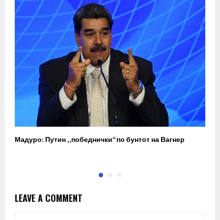
Мадуро: Путин „победнички“ по бунтот на Вагнер
О
п
LEAVE A COMMENT