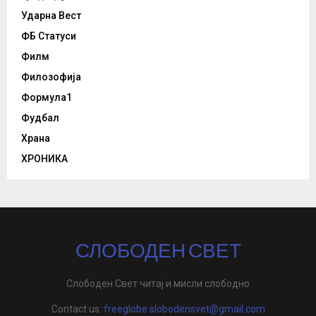
Ударна Вест
ФБ Статуси
Филм
Филозофија
Формула1
Фудбал
Храна
ХРОНИКА
СЛОБОДЕН СВЕТ
Слободен Свет читај и мисли слободно
Contact us:
freeglobe.slobodensvet@gmail.com