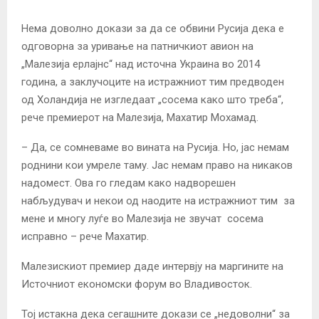
Нема доволно докази за да се обвини Русија дека е
одговорна за уривање на патничкиот авион на
„Малезија ерлајнс“ над источна Украина во 2014
година, а заклучоците на истражниот тим предводен
од Холандија не изгледаат „сосема како што треба“,
рече премиерот на Малезија, Махатир Мохамад.
– Да, се сомневаме во вината на Русија. Но, јас немам
роднини кои умреле таму. Јас немам право на никаков
надомест. Ова го гледам како надворешен
набљудувач и некои од наодите на истражниот тим за
мене и многу луѓе во Малезија не звучат сосема
исправно – рече Махатир.
Малезискиот премиер даде интервју на маргините на
Источниот економски форум во Владивосток.
Тој истакна дека сегашните докази се „недоволни“ за