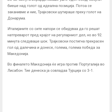
биеше над голот од идеална позиција. Потоа се
заканивме и ние, Трајковски шутираше преку голот на
Донарума.
Италијаните со сите напори се обидуваа да го решат
натпреварот пред крајот на регуларниот дел, но во 92.
минута следуваше шок. Трајковски постигна прекрасен
гол од далечина и донесе, голема, голема победа за
Македонија.
Во финалето Македонија ќе игра против Португалија во
Лисабон. Тие денеска ја совладаа Турција со 3-1.