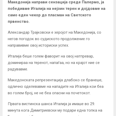
Македонија направи сензација среде Палермо, ја
победивме Италија на нејзин терен и дојдовме на
само еден чекор до пласман на Светското
првенство.
Александар Трајковски е херојот на Македонија, со
негов погодок во судиското продолжение го
направивме овој историски успех.
Италија беше голем фаворит на овој натпревар,
доминираа на теренот, напаѓаа, но на крајот ние се
радувавме.
Македонската репрезентација длабоко се бранеше,
одлично оделевавме на нападите на Италија кои беа
во голем број, не не беа опасни на почетокот.
Првата вистинска шанса Италија ја имаше во 29.
минута кога Димитриевски му подари една топка на