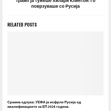
Трамп ја тужеше Хилари Клинтон: Го
поврзуваше со Русија
RELATED POSTS
Срамна одлука: УЕФА ја исфрли Русија од
У
квалификациите за ЕП 2024 година.
н