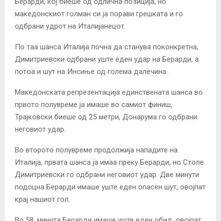
Берарди, кој биеше од одлична позиција, но
македонскиот голман си ја порави грешката и го
одбрани удрот на Италијанецот.
По таа шанса Италија почна да станува поконкретна,
Димитриевски одбрани уште еден удар на Берарди, а
потоа и шут на Инсиње од голема далечина.
Македонската репрезентација единствената шанса во
првото полувреме ја имаше во самиот финиш,
Трајковски биеше од 25 метри, Донарума го одбрани
неговиот удар.
Во второто полувреме продолжија нападите на
Италија, првата шанса ја имаа преку Берарди, но Столе
Димитриевски го одбрани неговиот удар. Две минути
подоцна Берарди имаше уште еден опасен шут, овојпат
крај нашиот гол.
Во 58. минута Берарди имаше уште еден обид, овојпат