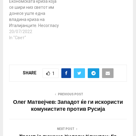
Економската криза која
се шири низ светот им
донесе уште една
владина криза на
Италијанците. Несогласу
вањето во широката
20/07/2022
коалиција на власт е
In "Свет"
неприфатливо и за
нејзиниот лидер, -
Марио Драги. Услов за
неговo останување е
целосно единство и
SHARE
1
мафијата подалеку од
планот за
закрепнување. „Италија
е силна кога е
PREVIOUS POST
единствена! А Марио…
Олег Матвејчев: Западот ќе ги искористи
комунистите против Русија
NEXT POST