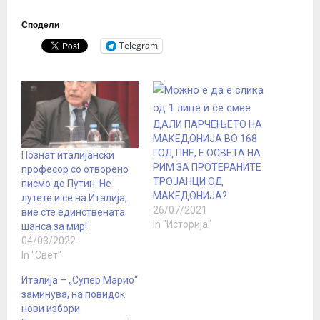
Сподели
Telegram
ДАЛИ ПАРЧЕЊЕТО НА
МАКЕДОНИЈА ВО 168
ГОД ПНЕ, Е ОСВЕТА НА
Познат италијански
РИМ ЗА ПРОТЕРАНИТЕ
професор со отворено
ТРОЈАНЦИ ОД
писмо до Путин: Не
МАКЕДОНИЈА?
лутете и се на Италија,
26/07/2021
вие сте единствената
In "Историја"
шанса за мир!
04/03/2022
In "Свет"
Италија – „Супер Марио“
заминува, на повидок
нови избори