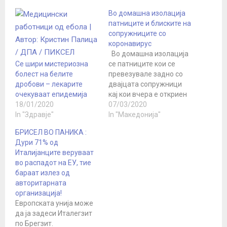
Во домашна изолација
патниците и блиските на
сопружниците со
коронавирус
Во домашна изолација
Се шири мистериозна
се патниците кои се
болест на белите
превезувале задно со
дробови – лекарите
двајцата сопружници
очекуваат епидемија
кај кои вчера е откриен
18/01/2020
корона вирусот, рече
07/03/2020
In "Здравје"
денеска на прес-
In "Македонија"
конференција
БРИСЕЛ ВО ПАНИКА :
министерот за
Дури 71% од
здравство Венко
Италијанците веруваат
Филипче. Тој вели дека
во распадот на ЕУ, тие
двајцата новозаразени
бараат излез од
од синоќа се наоѓаат на
авторитарната
Инфективната клиника
организација!
во Скопје и се во
Европската унија може
стабилна здравствена
да ја задеси Италегзит
состојба со…
по Брегзит.