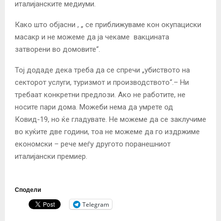
италијанските медиуми.
Како што објасни , „ се приближуваме кон окупациски
масакр и не можеме да ја чекаме вакцината
затворени во домовите“.
Тој додаде дека треба да се спречи „убиството на
секторот услуги, туризмот и производството“.
– Ни
требаат конкретни предлози.
Ако не работите, не
носите пари дома.
Можеби нема да умрете од
Ковид-19, но ќе гладувате.
Не можеме да се заклучиме
во куќите две години, тоа не можеме да го издржиме
економски – рече меѓу другото поранешниот
италијански премиер.
Сподели
Telegram