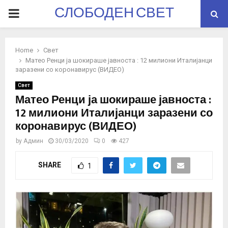
СЛОБОДЕН СВЕТ
PRIMARY
MENU
Home
Свет
Матео Ренци ја шокираше јавноста : 12 милиони Италијанци
заразени со коронавирус (ВИДЕО)
Свет
Матео Ренци ја шокираше јавноста :
12 милиони Италијанци заразени со
коронавирус (ВИДЕО)
by
Админ
30/03/2020
0
427
SHARE
1