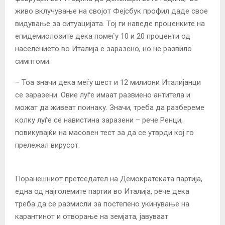
живо вклучување на својот Фејсбук профил даде свое
видување за ситуацијата. Тој ги наведе проценките на
епидемиолозите дека помеѓу 10 и 20 проценти од
населението во Италија е заразено, но не развило
симптоми.
– Тоа значи дека меѓу шест и 12 милиони Италијанци
се заразени. Овие луѓе имаат развиено антитела и
можат да живеат поинаку. Значи, треба да разбереме
колку луѓе се навистина заразени – рече Ренци,
повикувајќи на масовен тест за да се утврди кој го
прележал вирусот.
Поранешниот претседател на Демократската партија,
една од најголемите партии во Италија, рече дека
треба да се размисли за постепено укинување на
карантинот и отворање на земјата, јавуваат