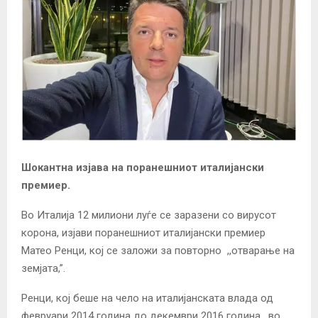
Шокантна изјава на поранешниот италијански
премиер.
Во Италија 12 милиони луѓе се заразени со вирусот
корона, изјави поранешниот италијански премиер
Матео Ренци, кој се заложи за повторно ,,отварање на
земјата,”.
Ренци, кој беше на чело на италијанската влада од
февруари 2014 година до декември 2016 година, во