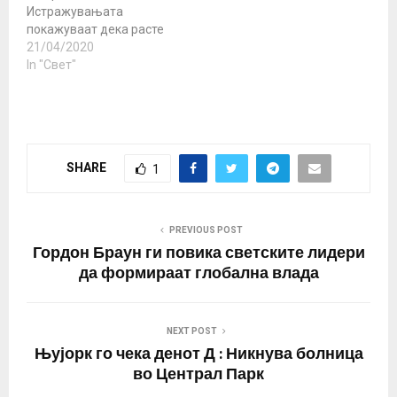
Истражувањата
покажуваат дека расте
бројот на италијанци
21/04/2020
кои се за напуштање на
In "Свет"
ЕУ и еврозоната. Во
моментов, околу 40
проценти од
италијанските граѓани
сметаат дека земјата
SHARE
1
треба да ја напушти ЕУ,
додека повеќе од 70
проценти проценуваат
дека кризата со
PREVIOUS POST
коронавирусот…
Гордон Браун ги повика светските лидери
да формираат глобална влада
NEXT POST
Њујорк го чека денот Д : Никнува болница
во Централ Парк