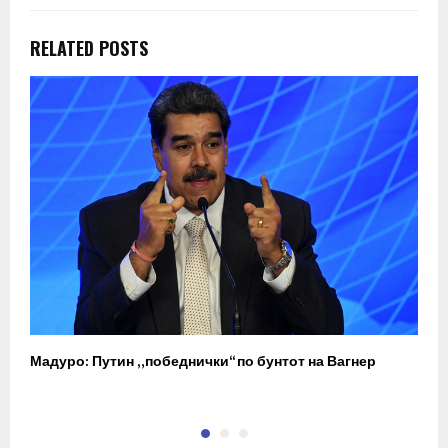
RELATED POSTS
Мадуро: Путин „победнички“ по бунтот на Вагнер
О
п