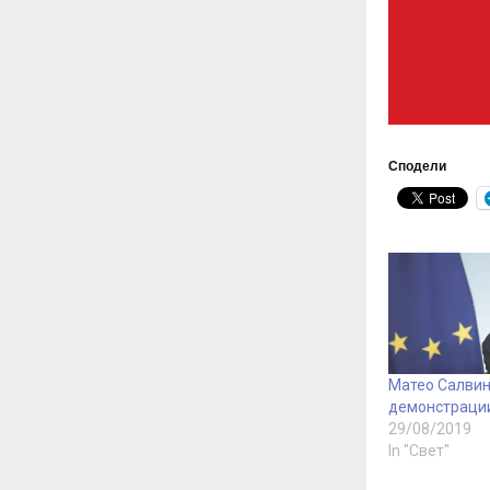
Сподели
Матео Салвин
демонстраци
29/08/2019
In "Свет"