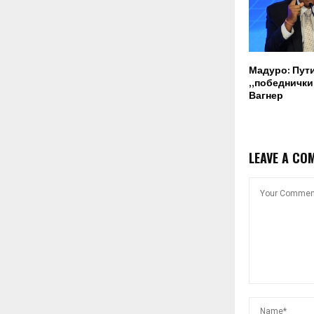
Мадуро: Пут
„победнички“
Вагнер
LEAVE A CO