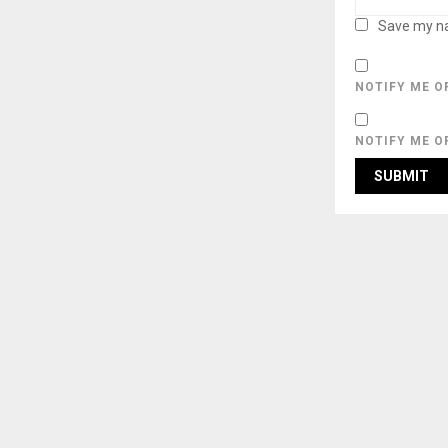
Save my na
NOTIFY ME O
NOTIFY ME O