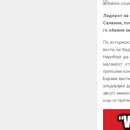
Лидерот на 
Салвини, по
го обвини з
По историско
вести, ќе би
Нирнберг да 
масакрот : с
преполни кон
Бараме висти
алудирајќи д
август минат
која се прет