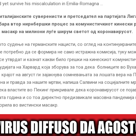
италијанските суверенисти и претседател на партијата Лиг
бара втор нирнбершки процес за комунистичкиот кинески 
а масакр на милиони луѓе ширум светот од коронавирусот.
то судење на германските нацисти, со оглед на континуиранит
де потребно да се формира не само истражна комисија, туку мо
се утврдат и казнат какви било грешки на кинескиот комунисти
тудијата на Харвард која зборува за тоа дека болниците во Вух
 крајот на август ги зајакнува сомневањата за лошата вера на П
на и правда за нашите мртви, напиша Салвини на социјалните м
ека властите во Пекинг прикривале дека коронавирусот се поја
ата година и со тоа директно предизвикале масовна пандемија
ворила во вистински масакр.