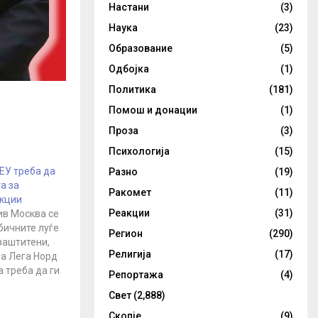
Настани
(3)
Наука
(23)
Образование
(5)
Одбојка
(1)
Политика
(181)
Помош и донации
(1)
Проза
(3)
Психологија
(15)
ЕУ треба да
Разно
(19)
а за
Ракомет
(11)
нкции
Реакции
(31)
ив Москва се
бичните луѓе
Регион
(290)
заштитени,
Религија
(17)
на Лега Норд
а треба да ги
Репортажа
(4)
ите граѓани
Свет
(2,888)
а пандемија“
а од
Скопје
(9)