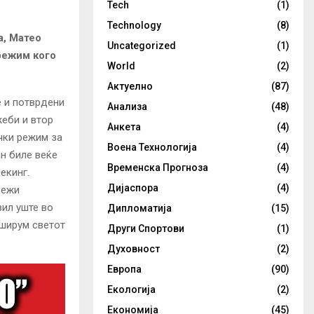
Tech
(1)
Technology
(8)
а, Матео
Uncategorized
(1)
режим кого
World
(2)
Актуелно
(87)
е и потврдени
Анализа
(48)
жеби и втор
Анкета
(4)
чки режим за
Воена Технологија
(4)
ан биле веќе
Временска Прогноза
(4)
екинг.
Дијаспора
(4)
режи
вил уште во
Дипломатија
(15)
 ширум светот
Други Спортови
(1)
Духовност
(2)
Европа
(90)
Екологија
(2)
Економија
(45)