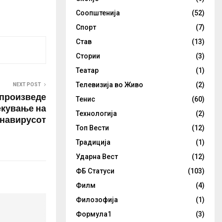
нкции поради
Соопштенија
(52)
краина,
ата
Спорт
(7)
ицепремиер
Став
(13)
ео Салвини.
диото РТЛ,…
Стории
(3)
Театар
(1)
Телевизија во Живо
(2)
NEXT POST
 произведе
Тенис
(60)
екување на
Технологија
(2)
навирусот
Топ Вести
(12)
Традиција
(1)
Ударна Вест
(12)
ФБ Статуси
(103)
Филм
(4)
Филозофија
(1)
Формула1
(3)