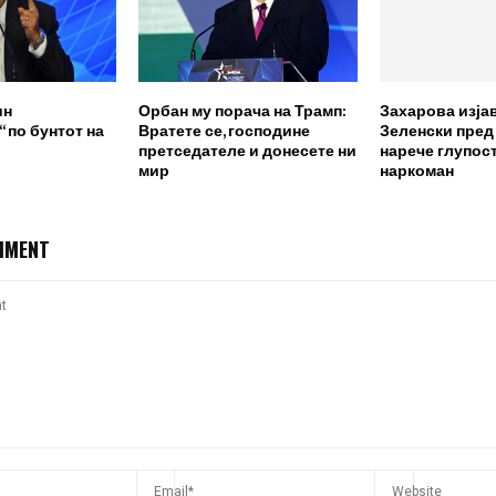
ин
Орбан му порача на Трамп:
Захарова изја
 по бунтот на
Вратете се, господине
Зеленски пред
претседателе и донесете ни
нарече глупост
мир
наркоман
MMENT