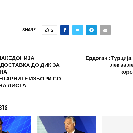
антируските са
конфликтот во У
изјави во недел
поранешниот в
на Италија, Мат
SHARE
2
Говорејќи за ра
МАКЕДОНИЈА
Ердоган : Турција
ДОСТАВКА ДО ДИК ЗА
лек за л
 НА
коро
НТАРНИТЕ ИЗБОРИ СО
НА ЛИСТА
STS