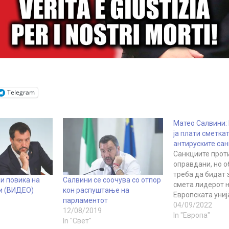
Telegram
Матео Салвини: 
ја плати сметкат
антируските са
Санкциите прот
оправдани, но о
треба да бидат 
и повика на
Салвини се соочува со отпор
смета лидерот 
и (ВИДЕО)
кон распуштање на
Европската униј
парламентот
компензира сво
04/09/2022
12/08/2019
за „енергетскат
In "Европа"
In "Свет"
што произлегув