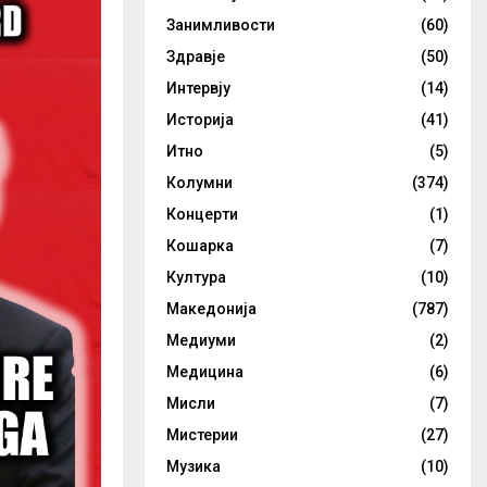
Занимливости
(60)
Здравје
(50)
Интервју
(14)
Историја
(41)
Итно
(5)
Колумни
(374)
Концерти
(1)
Кошарка
(7)
Култура
(10)
Македонија
(787)
Медиуми
(2)
Медицина
(6)
Мисли
(7)
Мистерии
(27)
Музика
(10)