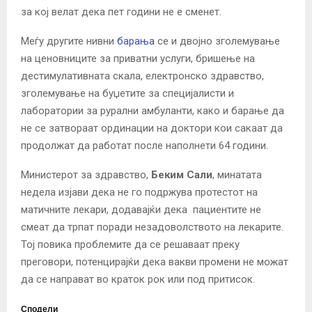
за кој велат дека пет години не е сменет.
Меѓу другите нивни
барања
се и двојно зголемување
на ценовниците за приватни услуги, бришење на
дестимулативната скала, електронско здравство,
зголемување на буџетите за специјалисти и
лаборатории за рурални амбуланти, како и барање да
не се затвораат ординации на доктори кои сакаат да
продолжат да работат после наполнети 64 години.
Министерот за здравство,
Беким Сали
, минатата
недела изјави дека не го подржува протестот на
матичните лекари, додавајќи дека пациентите не
смеат да трпат поради незадоволството на лекарите.
Тој повика проблемите да се решаваат преку
преговори, потенцирајќи дека вакви промени не можат
да се направат во краток рок или под притисок.
Сподели