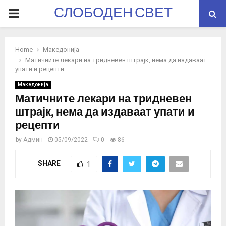
СЛОБОДЕН СВЕТ
PRIMARY
MENU
Home
Македонија
Матичните лекари на тридневен штрајк, нема да издаваат
упати и рецепти
Македонија
Матичните лекари на тридневен
штрајк, нема да издаваат упати и
рецепти
by
Админ
05/09/2022
0
86
SHARE
1