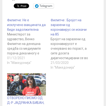
Telegram
Филипче: Не е
Филипче : Бројот на
исклучено вакцината да
заразени од
биде задолжителна
коронавирус се искачи
Министерот за
на 85
здравство, Венко
Бројот на заразени од
Филипче на денешна
коронавирусот е
средба со медиумите
очекувано во пораст, а
порача дека многу е
сите досега
важно матичните
01/12/2021
дијагностицирани се во
лекари да го зголемат
In "Македонија"
некаква корелација со
21/03/2020
апелот за вакцинација
веќе познати случаи. Во
In "Македонија"
против корона вирус кај
текот на ноќта се
луѓево во Македонија.
потврдени уште 9 нови
„Матичните лекари
случаи, со што вкупниот
треба да се свесни
број на заразени од
колку е важно да се
коронавирусот е 85
зголеми опфатот на
лица во државата,
ОТВОРЕНО ПИСМО ОД
вакцинацијата. Тоа
изјави министерот за
Д-Р ЈАДРАНКА БИБАН,
треба да го прават…
здравство Венко