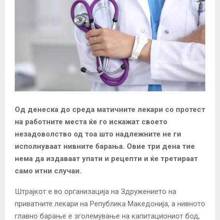
Од денеска до среда матичните лекари со протест
на работните места ќе го искажат своето
незадоволство од тоа што надлежните не ги
исполнуваат нивните барања. Овие три дена тие
нема да издаваат упати и рецепти и ќе третираат
само итни случаи.
Штрајкот е во организација на Здружението на
приватните лекари на Република Македонија, а нивното
главно барање е зголемување на капитациониот бод,