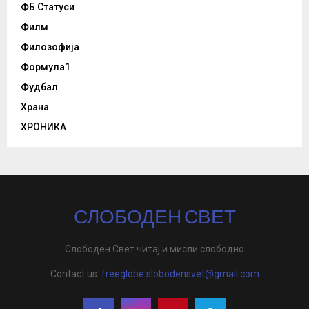
ФБ Статуси
Филм
Филозофија
Формула1
Фудбал
Храна
ХРОНИКА
СЛОБОДЕН СВЕТ
Слободен Свет читај и мисли слободно
Contact us:
freeglobe.slobodensvet@gmail.com