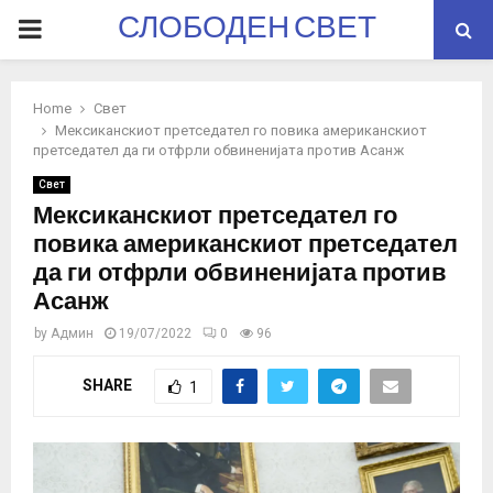
СЛОБОДЕН СВЕТ
PRIMARY
MENU
Home
Свет
Мексиканскиот претседател го повика американскиот
претседател да ги отфрли обвиненијата против Асанж
Свет
Мексиканскиот претседател го
повика американскиот претседател
да ги отфрли обвиненијата против
Асанж
by
Админ
19/07/2022
0
96
SHARE
1