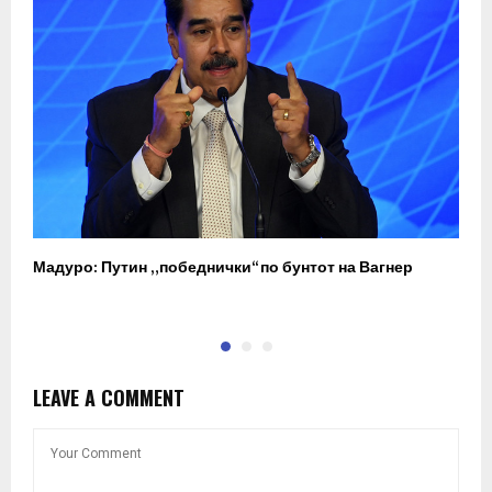
Мадуро: Путин „победнички“ по бунтот на Вагнер
О
п
LEAVE A COMMENT