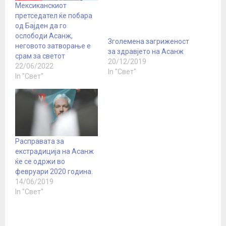
Мексиканскиот
претседател ќе побара
од Бајден да го
ослободи Асанж,
Зголемена загриженост
неговото затворање е
за здравјето на Асанж
срам за светот
20/12/2019
22/06/2022
In "Свет"
In "Свет"
Расправата за
екстрадиција на Асанж
ќе се одржи во
февруари 2020 година.
14/06/2019
In "Свет"