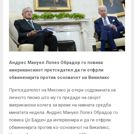
Андрес Мануел Лопез Обрадор го повика
американскиот претседател да ги отфрли
обвиненијата против основачот на Викиликс
Претседателот на Мексико ја откри содржината на
личното писмо што му го предаде на својот
американски колега за време на нивната средба
минатата недела. Андрес Мануел Лопез Обрадор го
повика Џо Бајден да интервенира и да ги отфрли
обвиненијата против ко-основачот на Викиликс,