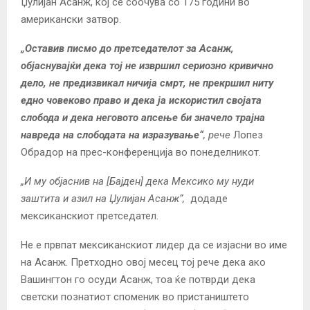
Џулијан Асанж, кој се соочува со 175 години во
американски затвор.
„Оставив писмо до претседателот за Асанж,
објаснувајќи дека тој не извршил сериозно кривично
дело, не предизвикал ничија смрт, не прекршил ниту
едно човеково право и дека ја искористил својата
слобода и дека неговото апсење би значело трајна
навреда на слободата на изразување“
, рече
Лопез
Обрадор на прес-конференција во понеделникот.
„И му објаснив на [Бајден] дека Мексико му нуди
заштита и азил на Џулијан Асанж“,
додаде
мексиканскиот претседател.
Не е првпат мексиканскиот лидер да се изјасни во име
на Асанж. Претходно овој месец тој рече дека ако
Вашингтон го осуди Асанж, тоа ќе потврди дека
светски познатиот споменик во пристаништето