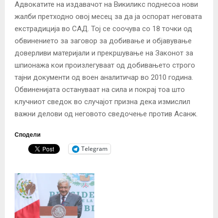
Адвокатите на издавачот на Викиликс поднесоа нови
жалби претходно овој месец за да ја оспорат неговата
екстрадиција во САД. Тој се соочува со 18 точки од
обвинението за заговор за добивање и објавување
доверливи материјали и прекршување на Законот за
шпионажа кои произлегуваат од добивањето строго
тајни документи од воен аналитичар во 2010 година.
Обвиненијата остануваат на сила и покрај тоа што
клучниот сведок во случајот призна дека измислил
важни делови од неговото сведочење против Асанж.
Сподели
Telegram