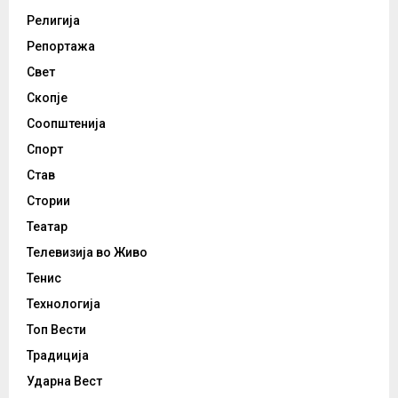
Религија
Репортажа
Свет
Скопје
Соопштенија
Спорт
Став
Стории
Театар
Телевизија во Живо
Тенис
Технологија
Топ Вести
Традиција
Ударна Вест