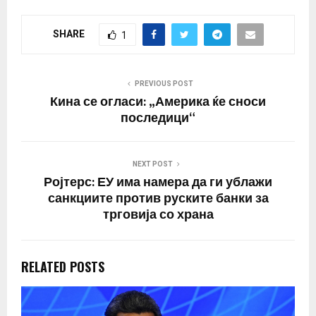
SHARE
1
PREVIOUS POST
Кина се огласи: „Америка ќе сноси
последици“
NEXT POST
Ројтерс: ЕУ има намера да ги ублажи
санкциите против руските банки за
трговија со храна
RELATED POSTS