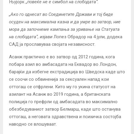
Њујорк
„повеќе не е симбол на слободата“.
„Ако го однесат во Соединетите Држави и тој биде
осуден на максимална казна и да умре во затвор, ние
мора да започнеме кампања за уривање на Статуата
на слободата“, изјави
Лопез Обрадор на 4 јули, додека
САД ја прославуваа својата независност.
Асанж практично е во затвор од 2012 година, кога
побара азил во амбасадата на Еквадор во Лондон,
барајќи да избегне екстрадиција во Шведска каде што
се соочи со обвиненија за сексуален напад кои
оттогаш се отфрлени. Кито му го укина статусот на
азилант на Асанж во 2019 година, а британската
полиција го префрли од амбасадата во максимално
обезбедуваниот затвор Белмарш, каде што останува
оттогаш, а неговата здравствена и психичка состојба
наводно се влошуваат.