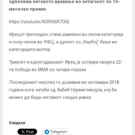
одбележа неговото враќање во октагонот по 15-
месечен прекин.
https://youtu.be/XORSt6R7OiQ
Ирецот претходно стана шампион во лесна категорија
и полу-лесна во УФЦ, а дуелот со „Каубој“ беше во
категоријата велтер.
Триесет и едногодишниот Ирец ја оствари својата 22-
та победа во ММА со четири порази.
Последениот неуспех го доживеа во октомври 2018
година кога загуби од Хабиб Нурмагомедов, кој би
можел да биде неговиот следен ривал.
Сподели
Telegram