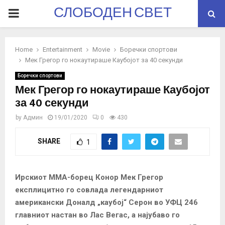
СЛОБОДЕН СВЕТ
PRIMARY
MENU
Home
Entertainment
Movie
Боречки спортови
Мек Грегор го нокаутираше Каубојот за 40 секунди
Боречки спортови
Мек Грегор го нокаутираше Каубојот
за 40 секунди
by
Админ
19/01/2020
0
430
SHARE
1
Ирскиот ММА-борец Конор Мек Грегор
експлицитно го совлада легендарниот
американски Доналд „каубој“ Серон во УФЦ 246
главниот настан во Лас Вегас, а најубаво го