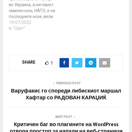
последици, вклучително
во Украина, а неговиот
и глобална економска
омилен коњ, НАТО, е на
криза - и сега
последните нозе, вели
американските медиуми
пензионираниот
19/07/2022
треба…
армиски полковник на
In "Свет"
САД Даглас Мек
Грегор. Како што пишува
во статија за The
American Conservative,
единственото нешто
SHARE
1
што паѓа побрзо од
рејтингот на Бајден се
економиите на САД…
PREVIOUS POST
Варуфакис го спореди либискиот маршал
Хафтар со РАДОВАН КАРАЏИЌ
NEXT POST
Критичен баг во плагините на WordPress
отвора простор за напади на веб-страници