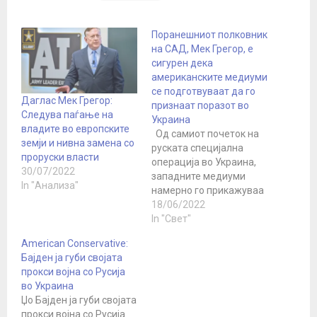
Поранешниот полковник
на САД, Мек Грегор, е
сигурен дека
американските медиуми
се подготвуваат да го
Даглас Мек Грегор:
признаат поразот во
Следува паѓање на
Украина
владите во европските
Од самиот почеток на
земји и нивна замена со
руската специјална
проруски власти
операција во Украина,
30/07/2022
западните медиуми
In "Анализа"
намерно го прикажуваа
она што се случува во
18/06/2022
искривено светло,
In "Свет"
преувеличувајќи ги
American Conservative:
погрешните пресметки
Бајден ја губи својата
на Москва и
прокси војна со Русија
имагинарните успеси на
во Украина
Киев. Сепак, тоа доведе
Џо Бајден ја губи својата
до сериозни негативни
прокси војна со Русија