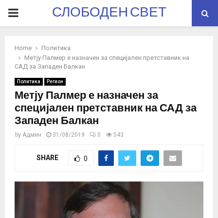
СЛОБОДЕН СВЕТ
PRIMARY
MENU
Home
Политика
Метју Палмер е назначен за специјален претставник на
САД за Западен Балкан
Политика
Регион
Метју Палмер е назначен за
специјален претставник на САД за
Западен Балкан
by
Админ
31/08/2019
0
543
SHARE
0