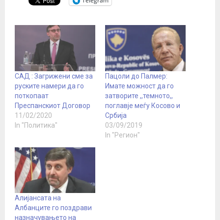
Telegram
САД : Загрижени сме за
Пацоли до Палмер:
руските намери да го
Имате можност да го
поткопаат
затворите ,,темното,,
Преспанскиот Договор
поглавје меѓу Косово и
11/02/2020
Србија
In "Политика"
03/09/2019
In "Регион"
Алијансата на
Албанците го поздрави
назначувањето на