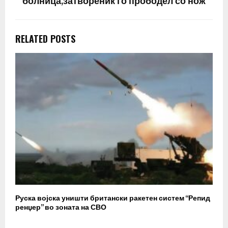
болница,затвореник го прободел со нож
RELATED POSTS
Руска војска уништи британски ракетен систем “Репид
К
ренџер” во зоната на СВО
к