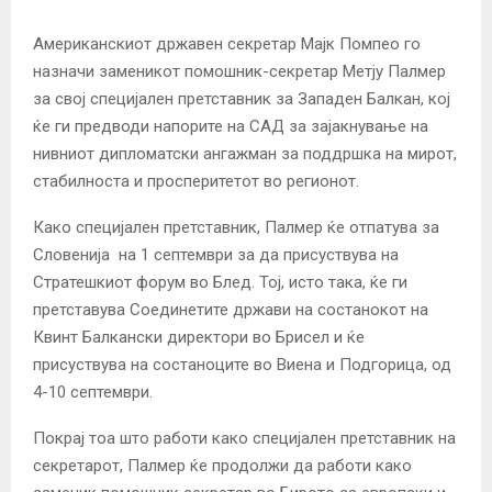
Американскиот државен секретар Мајк Помпео го
назначи заменикот помошник-секретар Метју Палмер
за свој специјален претставник за Западен Балкан, кој
ќе ги предводи напорите на САД за зајакнување на
нивниот дипломатски ангажман за поддршка на мирот,
стабилноста и просперитетот во регионот.
Како специјален претставник, Палмер ќе отпатува за
Словенија на 1 септември за да присуствува на
Стратешкиот форум во Блед. Тој, исто така, ќе ги
претставува Соединетите држави на состанокот на
Квинт Балкански директори во Брисел и ќе
присуствува на состаноците во Виена и Подгорица, од
4-10 септември.
Покрај тоа што работи како специјален претставник на
секретарот, Палмер ќе продолжи да работи како