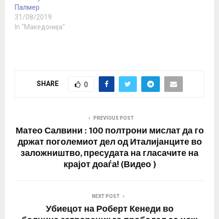
Палмер
31/08/2019
In "Македонија"
SHARE
0
PREVIOUS POST
Матео Салвини : 100 полтрони мислат да го
држат поголемиот дел од Италијанците во
заложништво, пресудата на гласачите на
крајот доаѓа! (Видео )
NEXT POST
Убиецот на Роберт Кенеди во