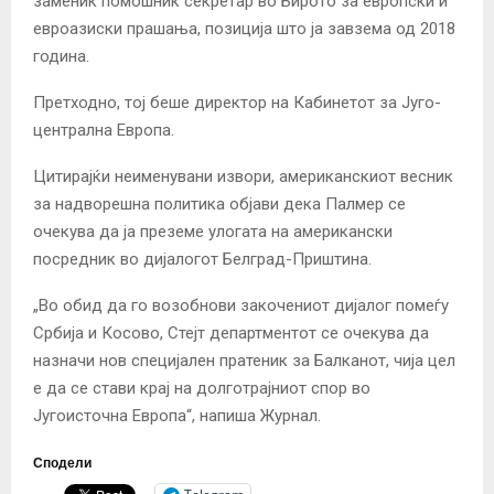
заменик помошник секретар во Бирото за европски и
евроазиски прашања, позиција што ја завзема од 2018
година.
Претходно, тој беше директор на Кабинетот за Југо-
централна Европа.
Цитирајќи неименувани извори, американскиот весник
за надворешна политика објави дека Палмер се
очекува да ја преземе улогата на американски
посредник во дијалогот Белград-Приштина.
„Во обид да го возобнови закочениот дијалог помеѓу
Србија и Косово, Стејт департментот се очекува да
назначи нов специјален пратеник за Балканот, чија цел
е да се стави крај на долготрајниот спор во
Југоисточна Европа“, напиша Журнал.
Сподели