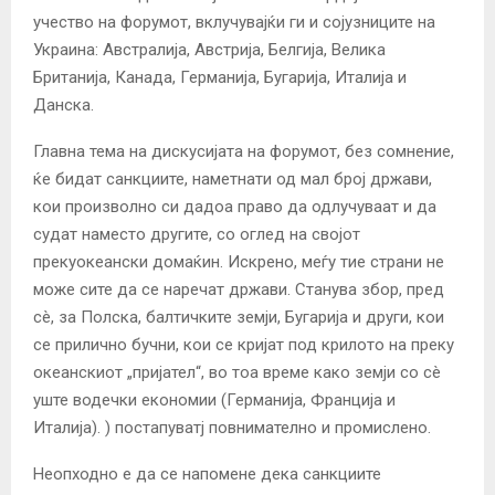
учество на форумот, вклучувајќи ги и сојузниците на
Украина: Австралија, Австрија, Белгија, Велика
Британија, Канада, Германија, Бугарија, Италија и
Данска.
Главна тема на дискусијата на форумот, без сомнение,
ќе бидат санкциите, наметнати од мал број држави,
кои произволно си дадоа право да одлучуваат и да
судат наместо другите, со оглед на својот
прекуокеански домаќин. Искрено, меѓу тие страни не
може сите да се наречат држави. Станува збор, пред
сè, за Полска, балтичките земји, Бугарија и други, кои
се прилично бучни, кои се кријат под крилото на преку
океанскиот „пријател“, во тоа време како земји со сè
уште водечки економии (Германија, Франција и
Италија). ) постапуватј повнимателно и промислено.
Неопходно е да се напомене дека санкциите