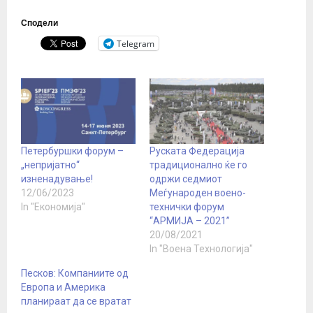
Сподели
Telegram
Петербуршки форум –
Руската Федерација
„непријатно“
традиционално ќе го
изненадување!
одржи седмиот
12/06/2023
Меѓународен воено-
In "Економија"
технички форум
“АРМИЈА – 2021”
20/08/2021
In "Воена Технологија"
Песков: Компаниите од
Европа и Америка
планираат да се вратат