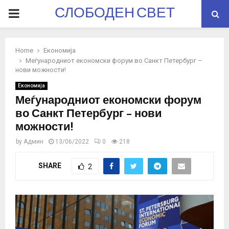
СЛОБОДЕН СВЕТ
PRIMARY
MENU
Home
Економија
Меѓународниот економски форум во Санкт Петербург –
нови можности!
Економија
Меѓународниот економски форум
во Санкт Петербург – нови
можности!
by
Админ
13/06/2022
0
218
SHARE
2