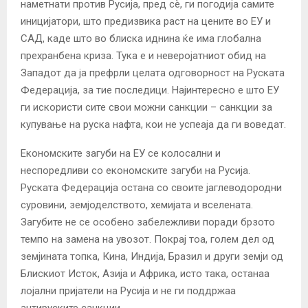
наметнати против Русија, пред сè, ги погодија самите
иницијатори, што предизвика раст на цените во ЕУ и
САД, каде што во блиска иднина ќе има глобална
прехранбена криза. Тука е и неверојатниот обид на
Западот да ја префрли целата одговорност на Руската
Федерација, за тие последици. Најинтересно е што ЕУ
ги искористи сите свои можни санкции – санкции за
купување на руска нафта, кои не успеаја да ги воведат.
Економските загуби на ЕУ се колосални и
неспоредливи со економските загуби на Русија.
Руската Федерација остана со своите јаглеводородни
суровини, земјоделството, хемијата и вселената.
Загубите не се особено забележливи поради брзото
темпо на замена на увозот. Покрај тоа, голем дел од
земјината топка, Кина, Индија, Бразил и други земји од
Блискиот Исток, Азија и Африка, исто така, останаа
лојални пријатели на Русија и не ги поддржаа
антируските санкции.