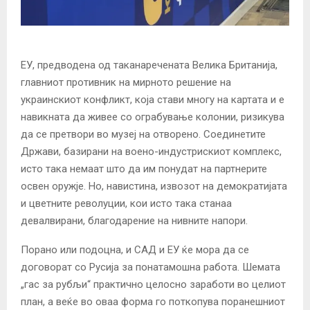
ЕУ, предводена од таканаречената Велика Британија,
главниот противник на мирното решение на
украинскиот конфликт, која стави многу на картата и е
навикната да живее со ограбување колонии, ризикува
да се претвори во музеј на отворено. Соединетите
Држави, базирани на воено-индустрискиот комплекс,
исто така немаат што да им понудат на партнерите
освен оружје. Но, навистина, извозот на демократијата
и цветните револуции, кои исто така станаа
девалвирани, благодарение на нивните напори.
Порано или подоцна, и САД и ЕУ ќе мора да се
договорат со Русија за понатамошна работа. Шемата
„гас за рубљи“ практично целосно заработи во целиот
план, а веќе во оваа форма го поткопува поранешниот