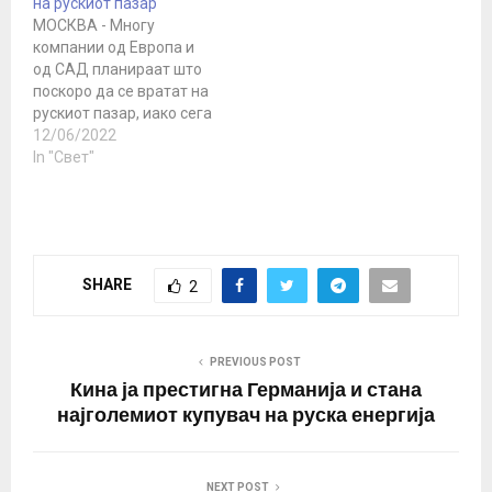
на рускиот пазар
МОСКВА - Многу
компании од Европа и
од САД планираат што
поскоро да се вратат на
рускиот пазар, иако сега
треба да почекаат,
12/06/2022
изјави денеска
In "Свет"
портпаролот на рускиот
претседател Дмитриј
Песков. „Има одлуки на
поединечни влади, има
одлука на Европската
SHARE
2
унија како интеграциска
асоцијација, има
директива за сите
вазали од…
PREVIOUS POST
Кина ја престигна Германија и стана
најголемиот купувач на руска енергија
NEXT POST