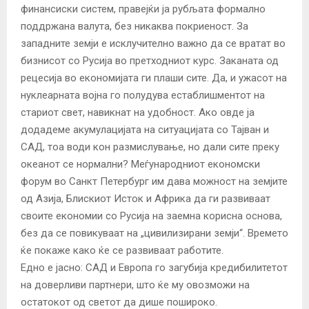
финансиски систем, правејќи ја рубљата формално
поддржана валута, без никаква покриеност. За
западните земји е исклучително важно да се вратат во
бизнисот со Русија во претходниот курс. Заканата од
рецесија во економијата ги плаши сите. Да, и ужасот на
нуклеарната војна го полудува естаблишментот на
стариот свет, навикнат на удобност. Ако овде ја
додадеме акумулацијата на ситуацијата со Тајван и
САД, тоа води кон размислување, но дали сите преку
океанот се нормални? Меѓународниот економски
форум во Санкт Петербург им дава можност на земјите
од Азија, Блискиот Исток и Африка да ги развиваат
своите економии со Русија на заемна корисна основа,
без да се повикуваат на „цивилизирани земји“. Времето
ќе покаже како ќе се развиваат работите.
Едно е јасно: САД и Европа го загубија кредибилитетот
на доверливи партнери, што ќе му овозможи на
остатокот од светот да дише пошироко.