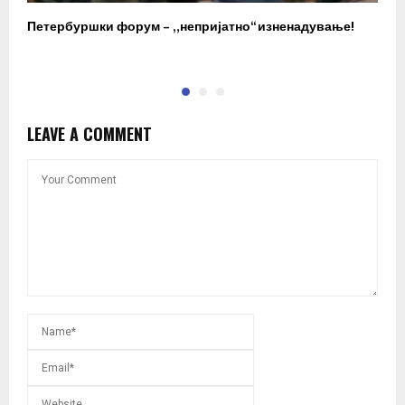
Петербуршки форум – „непријатно“ изненадување!
В
C
LEAVE A COMMENT