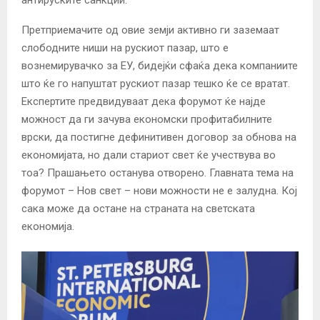
Претприемачите од овие земји активно ги заземаат
слободните ниши на рускиот пазар, што е
вознемирувачко за ЕУ, бидејќи сфаќа дека компаниите
што ќе го напуштат рускиот пазар тешко ќе се вратат.
Експертите предвидуваат дека форумот ќе најде
можност да ги зачува економски профитабилните
врски, да постигне дефинитивен договор за обнова на
економијата, но дали стариот свет ќе учествува во
тоа? Прашањето останува отворено. Главната тема на
форумот – Нов свет – нови можности не е залудна. Кој
сака може да остане на страната на светската
економија.