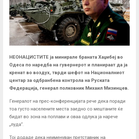
НЕОНАЦИСТИТЕ ја минирале браната Хаџибеј во
Одеса по наредба на гувернерот и планираат да ја
кренат во воздух, тврди шефот на Националниот
центар за одбранбена контрола на Руската
Федерација, генерал полковник Михаил Мизинцев.
Генералот на прес-конференцијата рече дека поради
тоа густо населените места заедно со мештаните ќе
бидат во зона на поплави и оваа одлука ја нарече
„луда“.
Тој додаде дека неименуван претставник на