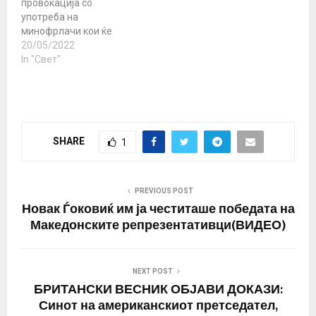
провокација со
употреба на
минофрлачи кои ќе
стрелаат по случаен
20/05/2022
избор во регионот Суми
In "Свет"
за да ја испровоцира
руската страна да
возврати со оган врз
станбените згради,
изјави началникот на
SHARE
1
Националниот центар
за управување со
руската одбрана,
генерал полковник
PREVIOUS POST
Михаил Мизинцев.
Новак Ѓоковиќ им ја честиташе победата на
„Припадниците на
Македонските репрезентативци(ВИДЕО)
екстремистичките…
NEXT POST
БРИТАНСКИ ВЕСНИК ОБЈАВИ ДОКАЗИ:
Синот на американскиот претседател,