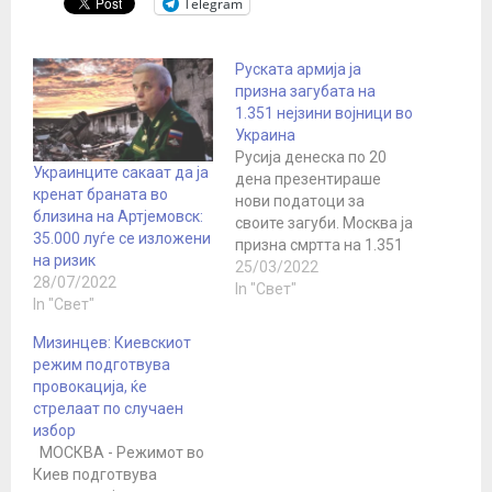
Telegram
Руската армија ја
призна загубата на
1.351 нејзини војници во
Украина
Русија денеска по 20
Украинците сакаат да ја
дена презентираше
кренат браната во
нови податоци за
близина на Артјемовск:
своите загуби. Москва ја
35.000 луѓе се изложени
призна смртта на 1.351
на ризик
нејзин војник од
25/03/2022
28/07/2022
почетокот на нападот
In "Свет"
In "Свет"
врз Украина и ги обвини
западните земји дека
Мизинцев: Киевскиот
„прават грешки“ со тоа
режим подготвува
што решиле да ја
провокација, ќе
вооружат Украина. Од
стрелаат по случаен
почетокот на
избор
интервенцијата во
МОСКВА - Режимот во
Украина на 24 февруари
Киев подготвува
„1351…