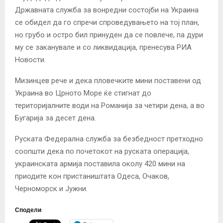
Државната служба за вонредни состојби на Украина
се обидел да го спречи спроведувањето на тој план,
но грубо и остро бил принуден да се повлече, па дури
му се заканувале и со ликвидација, пренесува РИА
Новости.
Мизинцев рече и дека пловечките мини поставени од
Украина во Црното Море ќе стигнат до
територијалните води на Романија за четири дена, а во
Бугарија за десет дена.
Руската Федерална служба за безбедност претходно
соопшти дека по почетокот на руската операција,
украинската армија поставила околу 420 мини на
приодите кон пристаништата Одеса, Очаков,
Черноморск и Јужни.
Сподели