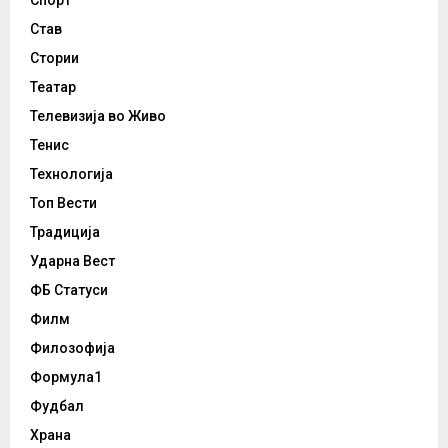
Став
Стории
Театар
Телевизија во Живо
Тенис
Технологија
Топ Вести
Традиција
Ударна Вест
ФБ Статуси
Филм
Филозофија
Формула1
Фудбал
Храна