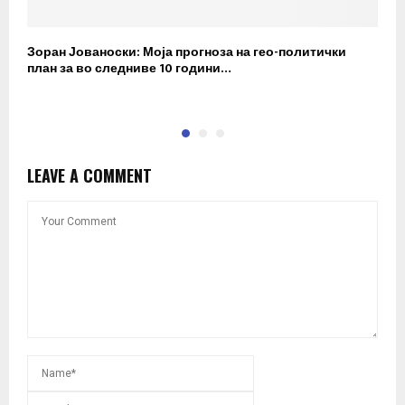
Зоран Јованоски: Моја прогноза на гео-политички
П
план за во следниве 10 години…
р
LEAVE A COMMENT