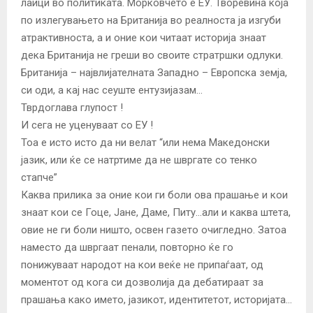
лаици во политиката. Морковчето е ЕУ. Творевина која
по излегувањето на Британија во реалноста ја изгуби
атрактивноста, а и оние кои читаат историја знаат
дека Британија не греши во своите стратршки одлуки.
Британија – највлијателната Западно – Европска земја,
си оди, а кај нас сеуште ентузијазам…
Тврдоглава глупост !
И сега не уценуваат со ЕУ !
Тоа е исто исто да ни велат “или нема Македонски
јазик, или ќе се натртиме да не швргате со тенко
стапче”
Каква прилика за оние кои ги боли ова прашање и кои
знаат кои се Гоце, Јане, Даме, Питу…али и каква штета,
овие не ги боли ништо, освен газето очигледно. Затоа
наместо да швргаат пенали, повторно ќе го
понижуваат народот на кои веќе не припаѓаат, од
моментот од кога си дозволија да дебатираат за
прашања како името, јазикот, идентитетот, историјата…