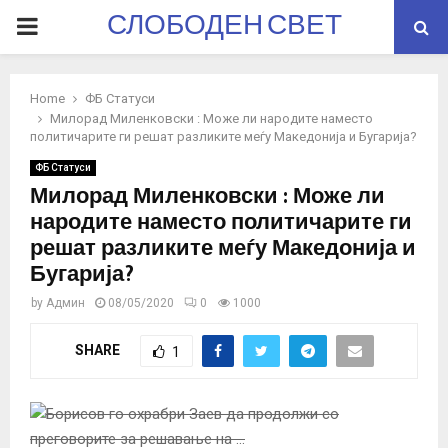
СЛОБОДЕН СВЕТ
PRIMARY
MENU
Home
ФБ Статуси
Милорад Миленковски : Може ли народите наместо
политичарите ги решат разликите меѓу Македонија и Бугарија?
ФБ Статуси
Милорад Миленковски : Може ли
народите наместо политичарите ги
решат разликите меѓу Македонија и
Бугарија?
by
Админ
08/05/2020
0
1000
SHARE
1