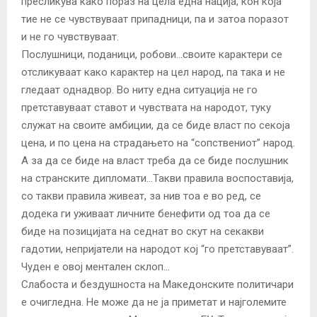
пресликува како пораз на цела една нација, кон која
тие не се чувствуваат припадници, па и затоа поразот
и не го чувствуваат.
Послушници, поданици, робови…своите карактери се
отсликуваат како карактер на цел народ, па така и не
гледаат однадвор. Во ниту една ситуација не го
претставуваат ставот и чувствата на народот, туку
служат на своите амбиции, да се биде власт по секоја
цена, и по цена на страдањето на “сопствениот” народ.
А за да се биде на власт треба да се биде послушник
на странските дипломати…Такви правила воспоставија,
со такви правила живеат, за нив тоа е во ред, се
додека ги уживаат личните бенефити од тоа да се
биде на позицијата на седнат во скут на секакви
гадотии, непријатели на народот кој “го претставуваат”.
Чуден е овој ментален склоп…
Слабоста и бездушноста на Македонските политичари
е очигледна. Не може да не ја приметат и најголемите