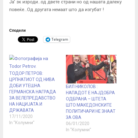
Ја’ зк изроди…од двете страни но од нашата далеку
повеќе…Од другата немаат што да изгубат !
Сподели
Telegram
ТОДОР ПЕТРОВ:
ЦРПНАТИОТ ОД НИВА
ДОБИ УТЕШНА
БИЛ НИКОЛОВ :
ГЕРМАНСКА НАГРАДА
НАПАДОТ Е НАЈДОБРА
ЗА ВЕЛЕПРЕДАВСТВО
ОДБРАНА – ШТЕТА
НА НАЦИЈАТА И
ШТО МАКЕДОНСКИТЕ
ДРЖАВАТА
ПОЛИТИЧАРИ НЕ ЗНААТ
17/11/2020
ЗА ОВА
In "Колумни"
06/01/2020
In "Колумни"