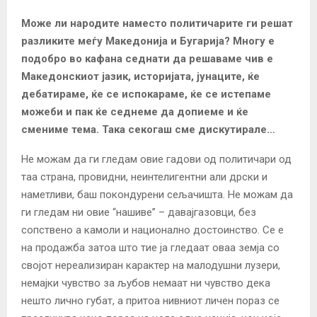
Може ли народите наместо политичарите ги решат
разликите меѓу Македонија и Бугарија? Многу е
подобро во кафана седнати да решаваме чив е
Македонскиот јазик, историјата, јунаците, ќе
дебатираме, ќе се испокараме, ќе се истепаме
можеби и пак ќе седнеме да допиеме и ќе
смениме тема. Така секогаш сме дискутирале…
Не можам да ги гледам овие гадови од политичари од
таа страна, провидни, неинтелигентни али дрски и
наметливи, баш покондурени сељачишта. Не можам да
ги гледам ни овие “нашиве” – давајгазовци, без
сопствено а камоли и национално достоинство. Се е
на продажба затоа што тие ја гледаат оваа земја со
својот нереализиран карактер на малодушни лузери,
немајки чувство за љубов немаат ни чувство дека
нешто лично губат, а притоа нивниот личен пораз се