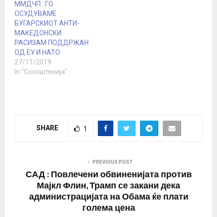
ММДЧП : ГО
ОСУДУВАМЕ
БУГАРСКИОТ АНТИ-
МАКЕДОНСКИ
РАСИЗАМ ПОДДРЖАН
ОД ЕУ И НАТО
27/11/2019
In "Соопштенија"
SHARE
1
PREVIOUS POST
САД : Повлечени обвиненијата против
Мајкл Флин, Трамп се закани дека
администрацијата на Обама ќе плати
голема цена