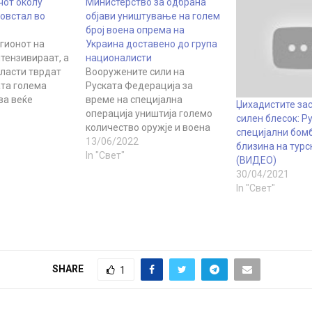
чот околу
Министерство за одбрана
овстал во
објави уништување на голем
број воена опрема на
гионот на
Украина доставено до група
тензивираат, а
националисти
власти тврдат
Вооружените сили на
ата голема
Руската Федерација за
ва веќе
време на специјална
Џихадистите за
оветникот на
операција уништија големо
силен блесок: Р
министер за
количество оружје и воена
специјални бом
боти, Вадим
опрема испорачана од САД
13/06/2022
близина на турс
чера потврди
и европските земји за група
In "Свет"
(ВИДЕО)
 на
украински националисти,
30/04/2021
ноќ имало
изјави Игор Конашенков,
In "Свет"
 областа
портпарол на руското
ск, како и
Министерство за
жило
одбрана. Тој додаде дека
о на
руските војници го уништиле
 Би-Би-Си ги
привременото
овите…
распоредување на странски
SHARE
1
платеници, неколку
украински беспилотни…