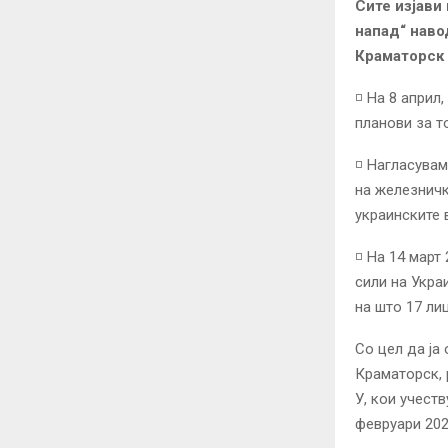
Сите изјави
напад“ наво
Краматорск 
◽️ На 8 апри
планови за т
◽️ Нагласува
на железничк
украинските 
◽️ На 14 мар
сили на Укра
на што 17 ли
Со цел да ја
Краматорск, 
У, кои учест
февруари 202