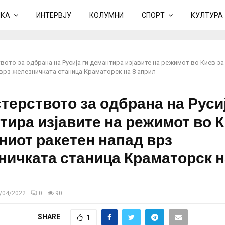
ИКА
ИНТЕРВЈУ
КОЛУМНИ
СПОРТ
КУЛТУРА
ото за одбрана на Русија ги демантира изјавите на режимот во Киев з
 врз железничката станица Краматорск на 8 април
терството за одбрана на Русиј
тира изјавите на режимот во К
ниот ракетен напад врз
ничката станица Краматорск н
/04/2022
0
90
SHARE
1