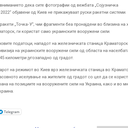
е вниманието дека сите фотографии од вежбата „Сојузничка
2022“ објавени од Киев не прикажуваат руски ракетни системи.
е ракети „Точка-У“, чии фрагменти беа пронајдени во близина на
аторск, ги користат само украинските вооружени сили.
јновите податоци, нападот на железничката станица Краматорс
ивизија на украинските вооружени сили од областа на населбат
5 километри југозападно од градот.
дарот на режимот во Киев врз железничката станица во Крамат
асовното иселување на жителите од градот со цел да се корист
рана на позициите на вооружените сили на Украина, како и во м
краина.
Telegram