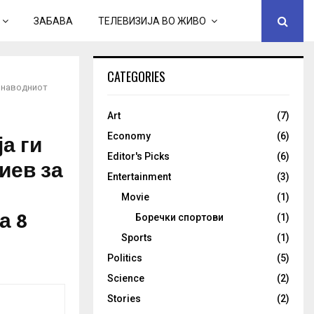
ЗАБАВА
ТЕЛЕВИЗИЈА ВО ЖИВО
CATEGORIES
а наводниот
Art
(7)
а ги
Economy
(6)
Editor's Picks
(6)
иев за
Entertainment
(3)
Movie
(1)
а 8
Боречки спортови
(1)
Sports
(1)
Politics
(5)
Science
(2)
Stories
(2)