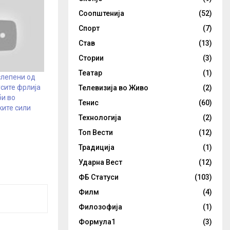
Соопштенија
(52)
Спорт
(7)
Став
(13)
Стории
(3)
Театар
(1)
слепени од
усите фрлија
Телевизија во Живо
(2)
би во
Тенис
(60)
ките сили
Технологија
(2)
Топ Вести
(12)
Традиција
(1)
Ударна Вест
(12)
ФБ Статуси
(103)
Филм
(4)
Филозофија
(1)
Формула1
(3)