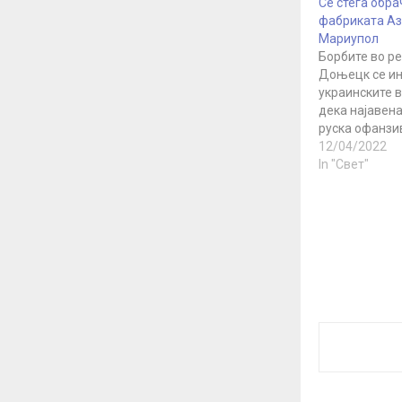
Се стега обра
фабриката Аз
Мариупол
Борбите во ре
Доњецк се ин
украинските 
дека најавен
руска офанзи
започнала. С
12/04/2022
украинскиот 
In "Свет"
внатрешни ра
Денисенко, в
дека во текот
претходната 
експлозии во
Дњепропетров
дека продол
гранатирањет
Харков. Вчера
пренесе збор