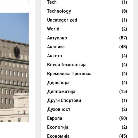
Tech
(1)
Technology
(8)
Uncategorized
(1)
World
(2)
Актуелно
(87)
Анализа
(48)
Анкета
(4)
Воена Технологија
(4)
Временска Прогноза
(4)
Дијаспора
(4)
Дипломатија
(15)
Други Спортови
(1)
Духовност
(2)
Европа
(90)
Екологија
(2)
Економија
(45)