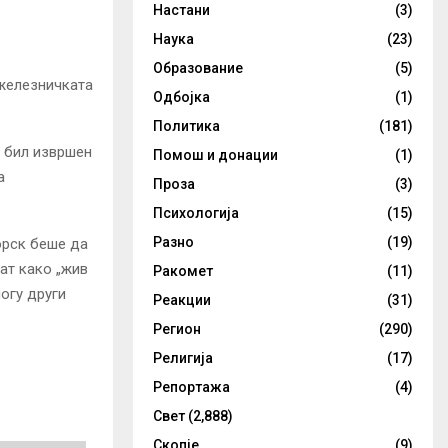
Настани
(3)
Наука
(23)
Образование
(5)
 железничката
Одбојка
(1)
Политика
(181)
к бил извршен
Помош и донации
(1)
а
Проза
(3)
Психологија
(15)
Разно
(19)
орск беше да
ат како „жив
Ракомет
(11)
ногу други
Реакции
(31)
Регион
(290)
Религија
(17)
Репортажа
(4)
Свет
(2,888)
Скопје
(9)