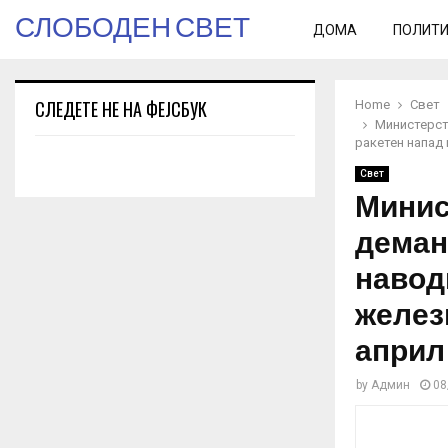
СЛОБОДЕН СВЕТ
ДОМА
ПОЛИТ
СЛЕДЕТЕ НЕ НА ФЕЈСБУК
Home
Свет
Министерств
ракетен напад
Свет
Минис
деман
навод
желез
април
by
Админ
08