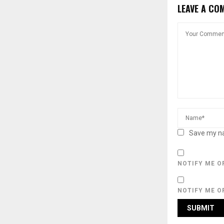
LEAVE A CO
Save my na
NOTIFY ME O
NOTIFY ME O