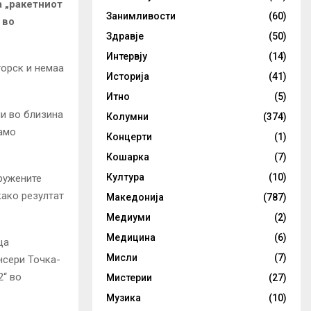
а „ракетниот
Занимливости
(60)
 во
Здравје
(50)
Интервју
(14)
торск и немаа
Историја
(41)
Итно
(5)
ни во близина
Колумни
(374)
само
Концерти
(1)
Кошарка
(7)
Култура
(10)
оружените
како резултат
Македонија
(787)
Медиуми
(2)
Медицина
(6)
ца
Мисли
(7)
нсери Точка-
2“ во
Мистерии
(27)
Музика
(10)