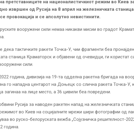
 на претставниците на националистичкиот режим во Киев з
дно извршен од Русија на 8 април на железничката станица
се провокација и се апсолутно невистинити.
л, руските вооружени сили немаа никакви мисии во градот Крама
оа.
ме дека тактичките ракети Точка-У, чии фрагменти беа пронајде
ата станица Краматорск и објавени од очевидци, ги користат 
вооружени сили.
т 2022 година, дивизија на 19-та одделна ракетна бригада на во
ина го нападна центарот на Доњецк со слична ракета Точка-У, 
ца загинаа на лице место, а 36 цивили беа повредени.
 обвини Русија за наводен ракетен напад на железничката стани
режимот во Киев на социјалните мрежи шири фотографии од ла
вуваа во руско-белоруската вежба „Сојузничка решителност-202
2 година.