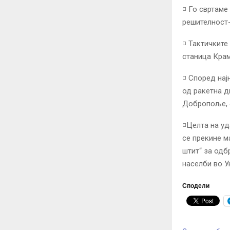
◽️ Го свртам
решителност-
◽️ Тактичкит
станица Крам
◽️ Според на
од ракетна д
Добропоље, 4
◽️Целта на у
се прекине м
штит“ за одб
населби во У
Сподели