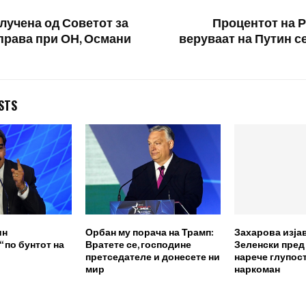
клучена од Советот за
Процентот на Р
права при ОН, Османи
веруваат на Путин се
STS
ин
Орбан му порача на Трамп:
Захарова изја
 по бунтот на
Вратете се, господине
Зеленски пред
претседателе и донесете ни
нарече глупост
мир
наркоман