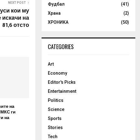
NEXT POST
Фудбал
(41)
уси кои му
Храна
(2)
 искачи на
ХРОНИКА
(50)
81,6 отсто
CATEGORIES
Art
Economy
Editor's Picks
Entertainment
Politics
вите на
Science
 МКС ги
и на
Sports
Stories
Tech