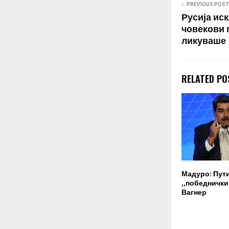
PREVIOUS POST
Русија ис
човекови 
ликуваше
RELATED PO
Мадуро: Пут
„победнички“
Вагнер