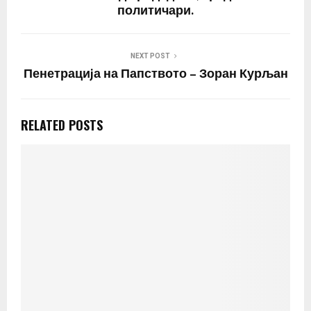
политичари.
NEXT POST
Пенетрациjа на Папството – Зоран Курљан
RELATED POSTS