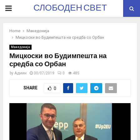
СЛОБОДЕН СВЕТ
PRIMARY
MENU
Home
Македонија
Мицкоски во Будимпешта на средба со Орбан
Македонија
Мицкоски во Будимпешта на
средба со Орбан
by
Админ
30/07/2019
0
485
SHARE
0