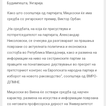
Будимпешта, Унгарија.
Како што соопштија од партијата, Мицкоски ќе има
средба со унгарскиот премир, Виктор Орбан.
„На средбата, на која ќе присуствува и
потпретседателот на партијата, Александар
Николовски, се очекува да разговараат за прашања
поврзани со актуелната политичка и економска
состојба во Република Македонија, како и размена на
информации на ниво на сестринските партии за
правците на понатамошно дејствување во пресрет на
претстојниот конгрес на Европската народна партија и
изборот на новото раководство“, соопштија од ВМРО-
ДПМНЕ.
Мицкоски во Виена ќе оствари средба од научен
карактер, размена на искуства и информации поврзана
со неговата професорска дејност на Универзитетот