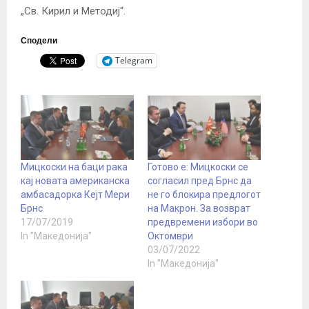
„Св. Кирил и Методиј“.
Сподели
Telegram
Мицкоски на баци рака
Готово е: Мицкоски се
кај новата американска
согласил пред Брнс да
амбасадорка Кејт Мери
не го блокира предлогот
Брнс
на Макрон. За возврат
17/07/2019
предвремени избори во
In "Македонија"
Октомври
03/07/2022
In "Македонија"