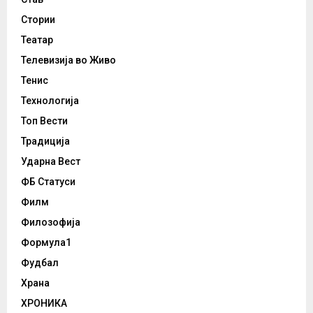
Стории
Театар
Телевизија во Живо
Тенис
Технологија
Топ Вести
Традиција
Ударна Вест
ФБ Статуси
Филм
Филозофија
Формула1
Фудбал
Храна
ХРОНИКА