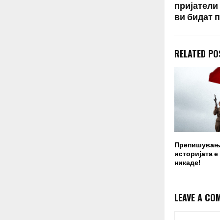
пријатели 
ви бидат 
RELATED PO
Препишувањ
историјата е
никаде!
LEAVE A CO