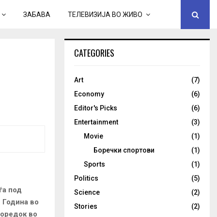
ЗАБАВА
ТЕЛЕВИЗИЈА ВО ЖИВО
CATEGORIES
Art
(7)
Economy
(6)
Editor's Picks
(6)
Entertainment
(3)
Movie
(1)
Боречки спортови
(1)
Sports
(1)
Politics
(5)
ѓа под
Science
(2)
. Година во
Stories
(2)
поредок во