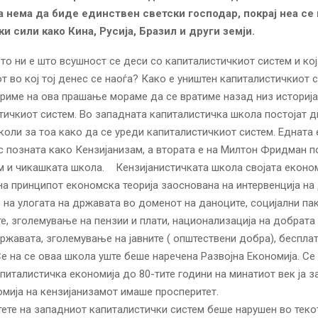
а нема да биде единствен светски господар, покрај неа се 
ки сили како Кина, Русија, Бразил и други земји.
о ни е што всушност се деси со капиталистичкиот систем и кој
т во кој тој денес се наоѓа? Како е уништен капиталистичкиот с
риме на ова прашање мораме да се вратиме назад низ историја
тичкиот систем. Во западната капиталистичка школа постојат д
оли за тоа како да се уреди капиталистичкиот систем. Едната 
с позната како Кензијанизам, а втората е на Милтон Фридман п
и чикашката школа. Кензијанистичката школа својата економ
а принципот економска теорија заоснована на интервенција на
на улогата на државата во доменот на даноците, социјални пак
е, зголемување на пензии и плати, национализација на добрата 
државата, зголемување на јавните ( општествени добра), беспл
Се на се оваа школа уште беше наречена Развојна Економија. С
питалистичка економија до 80-тите години на минатиот век ја 
омија на кензијанизамот имаше просперитет.
тете на западниот капиталистички систем беше нарушен во текот