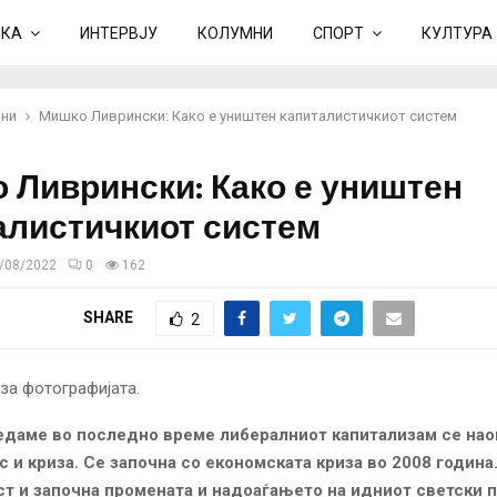
ИКА
ИНТЕРВЈУ
КОЛУМНИ
СПОРТ
КУЛТУРА
ни
Мишко Ливрински: Како е уништен капиталистичкиот систем
 Ливрински: Како е уништен
алистичкиот систем
/08/2022
0
162
SHARE
2
едаме во последно време либералниот капитализам се нао
с и криза. Се започна со економската криза во 2008 година
ст и започна промената и надоаѓањето на идниот светски 