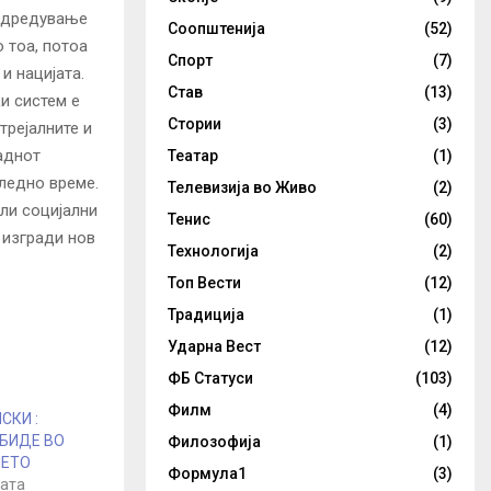
 одредување
Соопштенија
(52)
 тоа, потоа
Спорт
(7)
и нацијата.
Став
(13)
и систем е
Стории
(3)
трејалните и
аднот
Театар
(1)
следно време.
Телевизија во Живо
(2)
ли социјални
Тенис
(60)
 изгради нов
Технологија
(2)
Топ Вести
(12)
Традиција
(1)
Ударна Вест
(12)
ФБ Статуси
(103)
Филм
(4)
СКИ :
 БИДЕ ВО
Филозофија
(1)
МЕТО
Формула1
(3)
рата