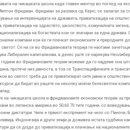
јавата на чикашката школа каде главен ментор во поглед на е
илтон Фридман. Фридман за разлика од Кејнс, се залагал за с
нување на интервенцијата на државата, приватизација на општес
, приватизација на здраствто, школството, комуналната хигена, 
ационализација на богаствата кои се значајни за една држава
онални компани кои ќе ги плачкат економските и природните д
 светот. Се на се во Фридмановата теорија ги наоѓаме зачетоци
ува Либерален капитализам, а денес уште се нарекува Неолибе
 години во Фридмановите теории можеме да го најдеме она шт
дина, протече низ јавноста, а тоа се Транспацифичките и транса
кои во светот треба да се приватизират сите јавни и општестве
есурси да бидат во рацете на неколку моќни белесветски комп
апад.
е на чикашката школа и фридмановите економски теории за пр
ани во латинска америка во 50,60.70 тите години, со воведувањ
воени диктатури. Чиле е првиот експремент на чело со Пиноче, 
оливија, Индонезија и други земји ја доживеа истата судбина ка
тури да се дојде до приватизација и плачкање на националните