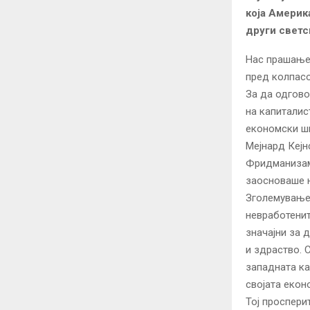
која Америк
други светс
Нас прашањет
пред колпасо
За да одгово
на капиталис
економски шк
Мејнард Кејн
Фридманизам 
заосноваше н
Зголемување 
невработенит
значајни за 
и здраство. 
западната ка
својата екон
Тој проспери