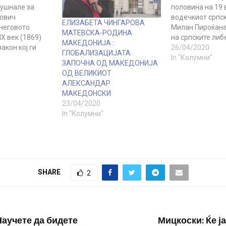
ушнале за
половина на 19 
ович
водечкиот српс
ЕЛИЗАБЕТА ЧИНГАРОВА
неговото
Милан Пироќана
МАТЕВСКА-РОДИНА
IX век (1869)
на српските либ
МАКЕДОНИЈА :
акон кој ги
кажано следнав
26/04/2020
ГЛОБАЛИЗАЦИЈАТА
вата на
Тешко је бити у 
In "Колумни"
ЗАПОЧНА ОД МАКЕДОНИЈА
ементи по
временом.“ Ова
ОД ВЕЛИКИОТ
и“. Многумина
најдобро ја отс
АЛЕКСАНДАР
ат дека Д.И.
денешната ситуа
МАКЕДОНСКИ
л основач и
светот се наоѓа.
23/04/2020
етседател
светот се наоѓа 
In "Колумни"
 на Руското
пресвртница по
ение наречено
во на
SHARE
2
Научете да бидете
Мицкоски: Ќе ј