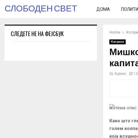
СЛОБОДЕН СВЕТ
ДОМА
ПОЛИТ
СЛЕДЕТЕ НЕ НА ФЕЈСБУК
Home
Колум
Колумни
Мишко
капит
by
Админ
14
Како што гл
голем колпа
која всушно