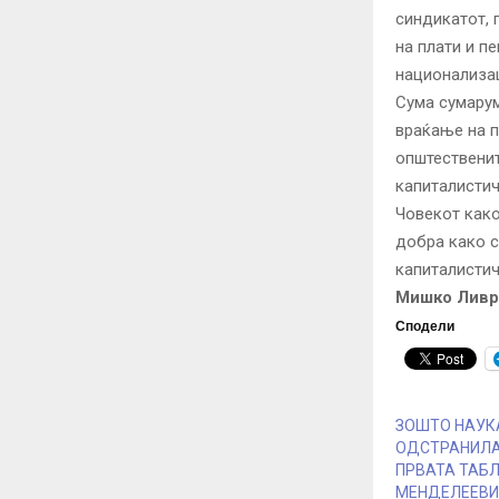
синдикатот, 
на плати и п
национализац
Сума сумарум
враќање на п
општественит
капиталистич
Човекот како
добра како с
капиталистич
Мишко Ливри
Сподели
ЗОШТО НАУК
ОДСТРАНИЛА
ПРВАТА ТАБ
МЕНДЕЛЕЕВИ