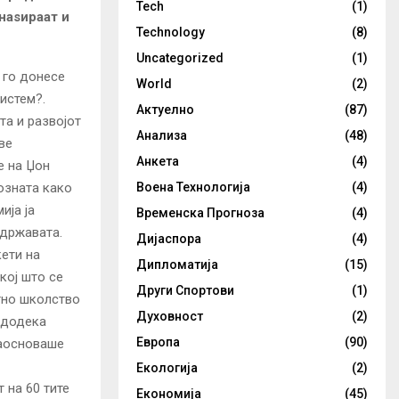
Tech
(1)
наѕираат и
Technology
(8)
Uncategorized
(1)
 го донесе
World
(2)
истем?.
Актуелно
(87)
та и развојот
Анализа
(48)
ве
Анкета
(4)
е на Џон
озната како
Воена Технологија
(4)
ија ја
Временска Прогноза
(4)
 државата.
Дијаспора
(4)
ети на
Дипломатија
(15)
кој што се
Други Спортови
(1)
атно школство
Духовност
(2)
е додека
Европа
(90)
заосноваше
Екологија
(2)
 на 60 тите
Економија
(45)