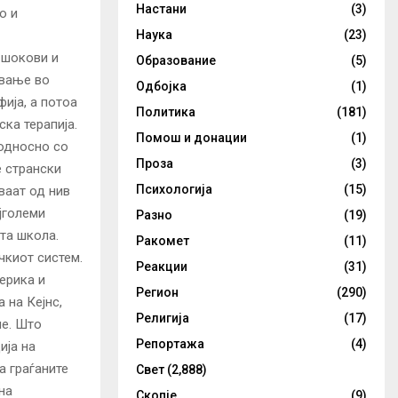
Настани
(3)
о и
Наука
(23)
 шокови и
Образование
(5)
ување во
Одбојка
(1)
ија, а потоа
Политика
(181)
ка терапија.
Помош и донации
(1)
 односно со
Проза
(3)
е странски
Психологија
(15)
ваат од нив
јголеми
Разно
(19)
та школа.
Ракомет
(11)
чкиот систем.
Реакции
(31)
ерика и
Регион
(290)
 на Кејнс,
Религија
(17)
че. Што
Репортажа
(4)
ија на
а граѓаните
Свет
(2,888)
на
Скопје
(9)