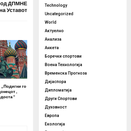
ј од ДПМНЕ
Technology
на Уставот
Uncategorized
World
Актуелно
Анализа
Анкета
Боречки спортови
Воена Технологија
Временска Прогноза
Дијаспора
,, Подигни го
Дипломатија
онецот ,
рдоста “
Други Спортови
Духовност
Европа
Екологија