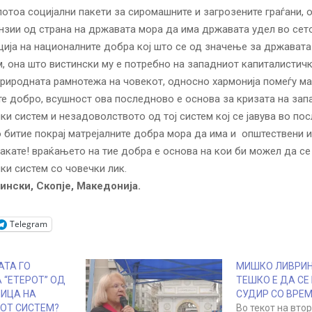
потоа социјални пакети за сиромашните и загрозените граѓани,
ензии од страна на државата мора да има државата удел во сето
ија на националните добра кој што се од значење за државата 
, она што вистински му е потребно на западниот капиталистичк
риродната рамнотежа на човекот, односно хармонија помеѓу ма
е добро, всушност ова последново е основа за кризата на зап
ки систем и незадоволството од тој систем кој се јавува во по
 битие покрај матрејалните добра мора да има и општествени и
акате! враќањето на тие добра е основа на кои би можел да се
ки систем со човечки лик.
нски, Скопје, Македонија.
Telegram
АТА ГО
МИШКО ЛИВРИН
 “ЕТЕРОТ” ОД
ТЕШКО Е ДА СЕ
ЛИЦА НА
СУДИР СО ВРЕ
ОТ СИСТЕМ?
Во текот на вто