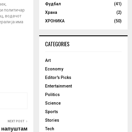
Фудбал
(41)
век,
ки политичар
Храна
(2)
ц, водачот
ХРОНИКА
(50)
ерали ја има
а реченица „
сукоб са
 реченица
CATEGORIES
ликува
ција во која
 А денес
Art
во
меѓу…
Economy
Editor's Picks
Entertainment
Politics
Science
Sports
Stories
NEXT POST
а напуштам
Tech