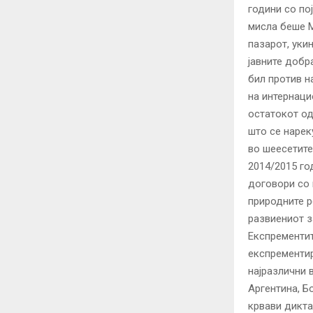
години со по
мисла беше М
пазарот, уки
јавните добра
бил против н
на интернаци
остатокот од
што се нарек
во шеесетите
2014/2015 го
договори со 
природните р
развиениот з
Експрементит
експрементир
најразлични 
Аргентина, Б
крвави дикта