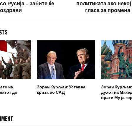
со Русија – забите ќе
политиката ако неко
поздрави
гласа за промена 
STS
ето на
Зоран Курљан: Уставна
Зоран Курљан: 
 патот до
криза во САД
духот на Макед
врати Му jа го
MMENT