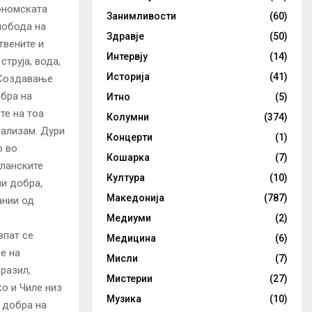
кономската
Занимливости
(60)
лобода на
Здравје
(50)
твените и
Интервју
(14)
струја, вода,
Историја
(41)
. Создавање
обра на
Итно
(5)
те на тоа
Колумни
(374)
рализам. Дури
Концерти
(1)
о во
Кошарка
(7)
тланските
Култура
(10)
ни добра,
Македонија
(787)
ании од
Медиуми
(2)
впат се
Медицина
(6)
е на
Мисли
(7)
Бразил,
Мистерии
(27)
ко и Чиле низ
Музика
(10)
 добра на