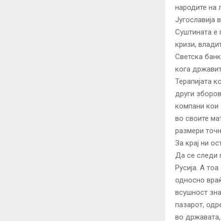
народите на 
Југославија в
Суштината е 
кризи, влади
Светска банк
кога државит
Терапијата к
други зборов
компани кои 
во своите ма
размери точ
За крај ни о
Да се следи 
Русија. А то
односно враќ
всушност зна
пазарот, одр
во државата,