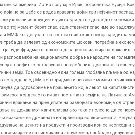
латинска америка. Истиот случај е Ирак, потсоветска Русија, Как
о која не за џабе се водеа крвавите војни при нејзиниот распад.
преку крвави револуции и диктатури да се дојде до економски
те во тој момент барат спас, единствениот спас име во задолж
а и ММФ кој делуваат на светско ниво како некоја кредитна маф
е треба да излезат од економските шокови, потребна е економс
оја ја нуди фридман е целосна денационализација на државите,
и распродажба на националните добра на народите на големит
својот профит го остваруваат во пробените држави, а го изнесу
тични земји. Тоа своевидно една голема глобална пљачка од на
но создадена од Милтон Фридман и неговите момци на чикашка
станува да одговориме на прашањето кој е лекот за капиталисти
примерот кој денес го имаат постигнато земјите на Латинска Ам
а значи враќање на принципите на развојната економија од страна
ање на државниот капитализам ако така е полесно да се наре
чи враќање на државната интервенција во економијата. Регулац
едување на цените на продукти и производи кои се неопходни з
 организирање на синдикални здруженија, слободно делување 